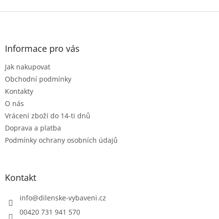
v
l
Z
á
á
d
p
a
a
Informace pro vás
c
t
í
Jak nakupovat
í
p
r
Obchodní podmínky
v
Kontakty
k
O nás
y
Vrácení zboží do 14-ti dnů
v
ý
Doprava a platba
p
Podmínky ochrany osobních údajů
i
s
u
Kontakt
info
@
dilenske-vybaveni.cz
00420 731 941 570