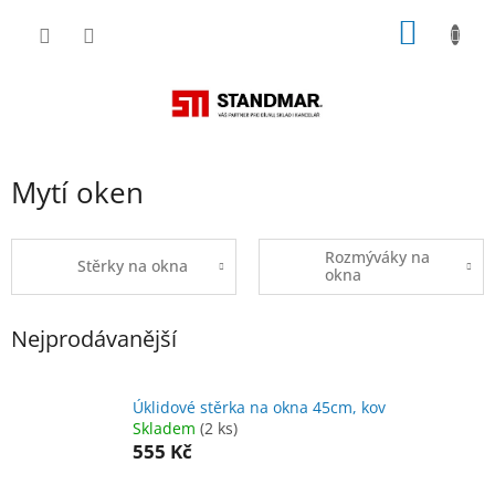
Přejít
NÁKUP
na
obsah
KOŠÍK
Mytí oken
Rozmýváky na
Stěrky na okna
okna
Nejprodávanější
Úklidové stěrka na okna 45cm, kov
Skladem
(2 ks)
555 Kč