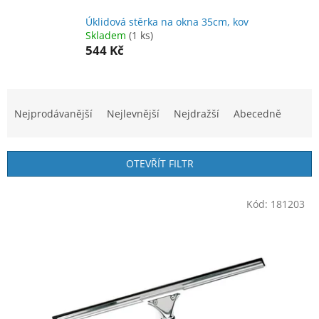
Úklidová stěrka na okna 35cm, kov
Skladem
(1 ks)
544 Kč
Ř
a
Nejprodávanější
Nejlevnější
Nejdražší
Abecedně
z
e
n
OTEVŘÍT FILTR
í
p
V
r
Kód:
181203
ý
o
p
d
i
u
s
k
p
t
r
ů
o