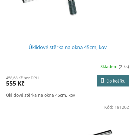
d
u
k
t
ů
Úklidové stěrka na okna 45cm, kov
Skladem
(2 ks)
458,68 Kč bez DPH
Do košíku
555 Kč
Úklidové stěrka na okna 45cm, kov
Kód:
181202