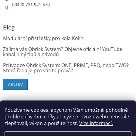
00420 731 941 570
Blog
Modulární přístřešky pro kola Kolín
Zajímá vás Qbrick System? Objevte oficiální YouTube
kanál plný tipů a návodů
Průvodce Qbrick System: ONE, PRIME, PRO, nebo TWO?
Která řada je pro vás ta pravá?
ARCHIV
SK zákazníci - dielenske-vybavenie.sk
Používáme cookies, abychom Vám umožnili pohodlné
prohlížení webu a díky analýze provozu webu neustále
zlepšovali, výkon a použitelnost.
Více informací.
Vytvořil Shoptet