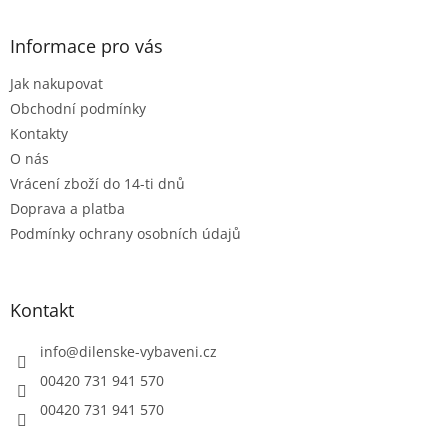
á
d
p
a
a
Informace pro vás
c
t
í
Jak nakupovat
í
p
r
Obchodní podmínky
v
Kontakty
k
O nás
y
Vrácení zboží do 14-ti dnů
v
ý
Doprava a platba
p
Podmínky ochrany osobních údajů
i
s
u
Kontakt
info
@
dilenske-vybaveni.cz
00420 731 941 570
00420 731 941 570