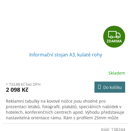
Z
ZDARMA
D
Informační stojan A3, kulaté rohy
A
R
Skladem
M
1 733,88 Kč bez DPH
Do košíku
2 098 Kč
A
Reklamní tabulky na kovové nožce jsou vhodné pro
prezentaci letáků, fotografií, plakátů, speciálních nabídek v
hotelech, konferenčních centrech apod. Výhodu představuje
nastavitelná orientace rámu. Rám s profilem 25mm může
být upevněn na noze vodorovně či horizontálně. Dostupné
také s kulatými rohy.
Kód:
138244