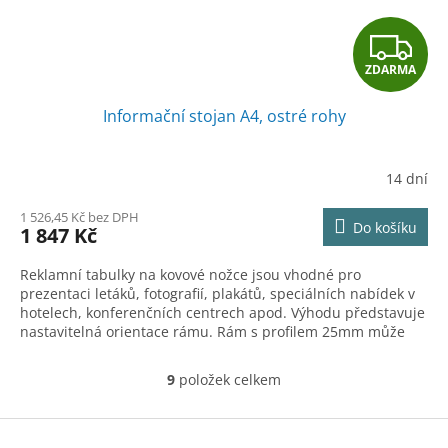
Z
ZDARMA
D
Informační stojan A4, ostré rohy
A
R
14 dní
M
1 526,45 Kč bez DPH
Do košíku
1 847 Kč
A
Reklamní tabulky na kovové nožce jsou vhodné pro
prezentaci letáků, fotografií, plakátů, speciálních nabídek v
hotelech, konferenčních centrech apod. Výhodu představuje
nastavitelná orientace rámu. Rám s profilem 25mm může
být upevněn na noze vodorovně či horizontálně.
9
položek celkem
O
v
l
Z
á