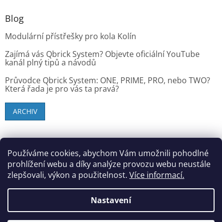
Blog
Modulární přístřešky pro kola Kolín
Zajímá vás Qbrick System? Objevte oficiální YouTube
kanál plný tipů a návodů
Průvodce Qbrick System: ONE, PRIME, PRO, nebo TWO?
Která řada je pro vás ta pravá?
ARCHIV
SK zákazníci - dielenske-vybavenie.sk
Používáme cookies, abychom Vám umožnili pohodlné
prohlížení webu a díky analýze provozu webu neustále
zlepšovali, výkon a použitelnost.
Více informací.
Vytvořil Shoptet
Nastavení