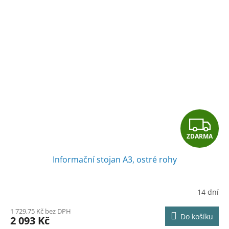
Z
ZDARMA
D
Informační stojan A3, ostré rohy
A
R
14 dní
M
1 729,75 Kč bez DPH
Do košíku
2 093 Kč