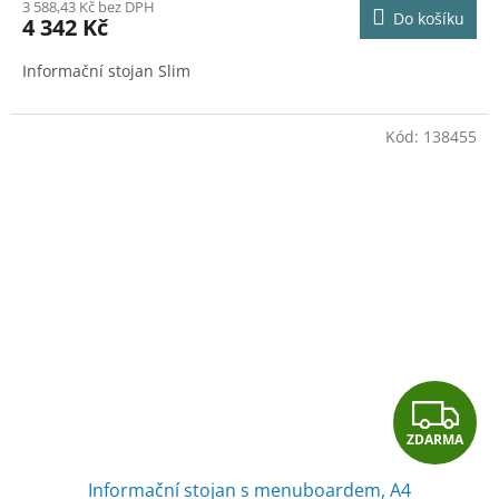
M
3 588,43 Kč bez DPH
Do košíku
4 342 Kč
A
Informační stojan Slim
Kód:
138455
Z
ZDARMA
D
Informační stojan s menuboardem, A4