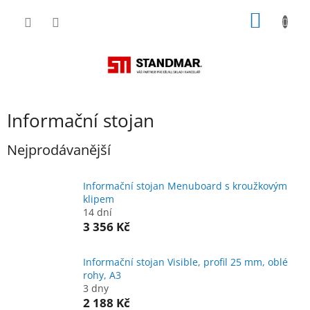
Přejít
NÁKUP
na
obsah
KOŠÍK
Informační stojan
Nejprodávanější
Informační stojan Menuboard s kroužkovým
klipem
14 dní
3 356 Kč
Informační stojan Visible, profil 25 mm, oblé
rohy, A3
3 dny
2 188 Kč