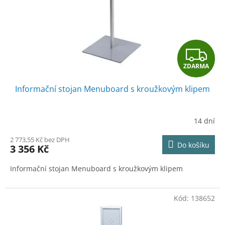
o
d
u
k
t
Z
ů
ZDARMA
D
Informační stojan Menuboard s kroužkovým klipem
A
R
14 dní
M
2 773,55 Kč bez DPH
Do košíku
3 356 Kč
A
Informační stojan Menuboard s kroužkovým klipem
Kód:
138652