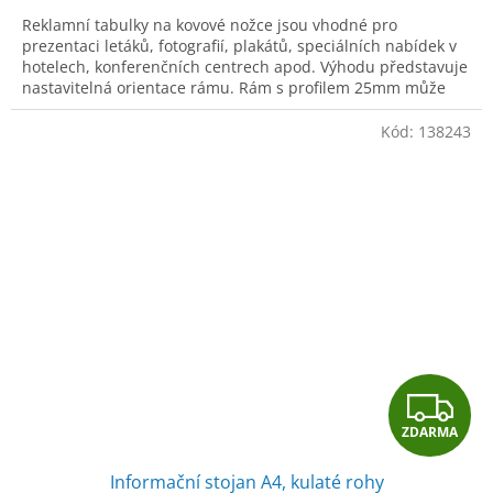
A
Reklamní tabulky na kovové nožce jsou vhodné pro
prezentaci letáků, fotografií, plakátů, speciálních nabídek v
hotelech, konferenčních centrech apod. Výhodu představuje
nastavitelná orientace rámu. Rám s profilem 25mm může
být upevněn na noze vodorovně či horizontálně. Dostupné
také s kulatými rohy.
Kód:
138243
Z
ZDARMA
D
Informační stojan A4, kulaté rohy