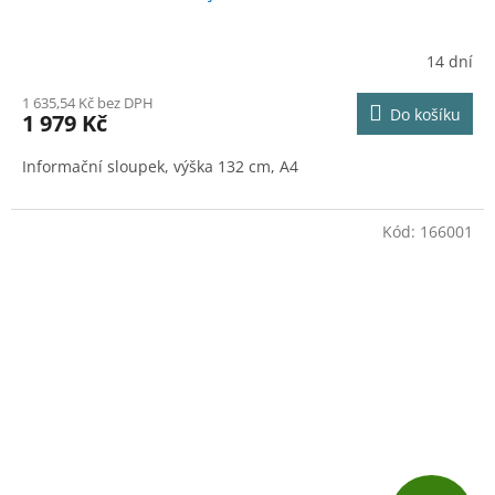
A
R
14 dní
M
1 635,54 Kč bez DPH
Do košíku
1 979 Kč
A
Informační sloupek, výška 132 cm, A4
Kód:
166001