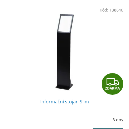
Kód:
138646
Z
ZDARMA
D
Informační stojan Slim
A
R
3 dny