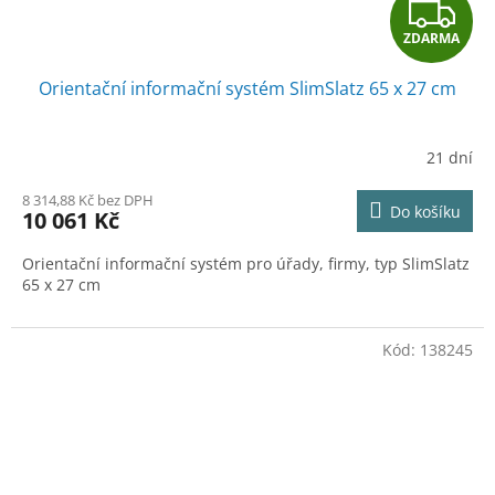
Z
ZDARMA
D
Orientační informační systém SlimSlatz 65 x 27 cm
A
R
21 dní
M
8 314,88 Kč bez DPH
Do košíku
10 061 Kč
A
Orientační informační systém pro úřady, firmy, typ SlimSlatz
65 x 27 cm
Kód:
138245