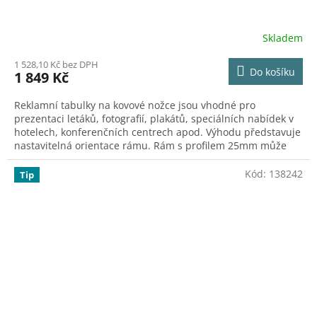
A
R
Skladem
M
1 528,10 Kč bez DPH
Do košíku
1 849 Kč
A
Reklamní tabulky na kovové nožce jsou vhodné pro
prezentaci letáků, fotografií, plakátů, speciálních nabídek v
hotelech, konferenčních centrech apod. Výhodu představuje
nastavitelná orientace rámu. Rám s profilem 25mm může
být upevněn na noze vodorovně či horizontálně. Dostupné
také s kulatými rohy.
Kód:
138242
Tip