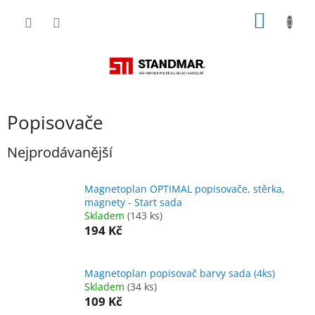
Přejít
NÁKUP
na
obsah
KOŠÍK
Popisovače
Nejprodávanější
Magnetoplan OPTIMAL popisovače, stěrka,
magnety - Start sada
Skladem
(143 ks)
194 Kč
Magnetoplan popisovač barvy sada (4ks)
Skladem
(34 ks)
109 Kč