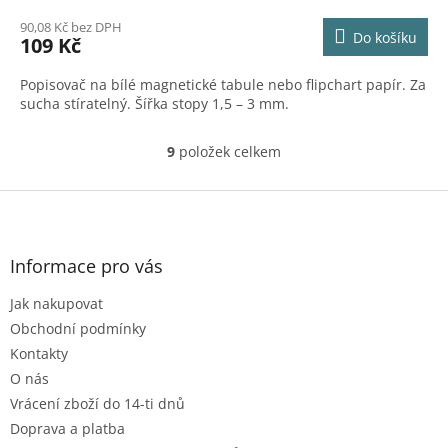
90,08 Kč bez DPH
Do košíku
109 Kč
Popisovač na bílé magnetické tabule nebo flipchart papír. Za
sucha stíratelný. Šířka stopy 1,5 – 3 mm.
9
položek celkem
O
v
l
Z
á
á
d
p
a
a
Informace pro vás
c
t
í
Jak nakupovat
í
p
r
Obchodní podmínky
v
Kontakty
k
O nás
y
Vrácení zboží do 14-ti dnů
v
ý
Doprava a platba
p