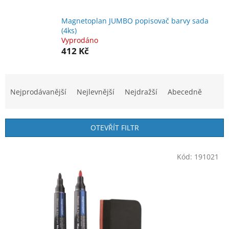
Magnetoplan JUMBO popisovač barvy sada
(4ks)
Vyprodáno
412 Kč
Ř
a
Nejprodávanější
Nejlevnější
Nejdražší
Abecedně
z
e
n
OTEVŘÍT FILTR
í
p
V
r
Kód:
191021
ý
o
p
d
i
u
s
k
p
t
r
ů