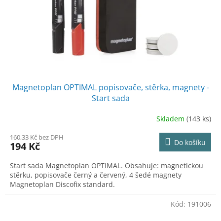
o
d
u
k
t
ů
Magnetoplan OPTIMAL popisovače, stěrka, magnety -
Start sada
Skladem
(143 ks)
160,33 Kč bez DPH
Do košíku
194 Kč
Start sada Magnetoplan OPTIMAL. Obsahuje: magnetickou
stěrku, popisovače černý a červený, 4 šedé magnety
Magnetoplan Discofix standard.
Kód:
191006