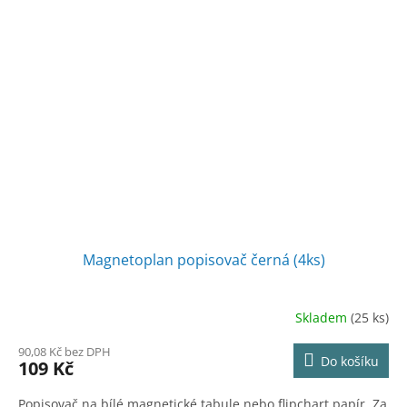
Magnetoplan popisovač černá (4ks)
Skladem
(25 ks)
90,08 Kč bez DPH
Do košíku
109 Kč
Popisovač na bílé magnetické tabule nebo flipchart papír. Za