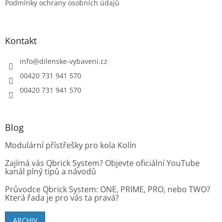
Podmínky ochrany osobních údajů
i
s
u
Kontakt
info
@
dilenske-vybaveni.cz
00420 731 941 570
00420 731 941 570
Blog
Modulární přístřešky pro kola Kolín
Zajímá vás Qbrick System? Objevte oficiální YouTube
kanál plný tipů a návodů
Průvodce Qbrick System: ONE, PRIME, PRO, nebo TWO?
Která řada je pro vás ta pravá?
ARCHIV