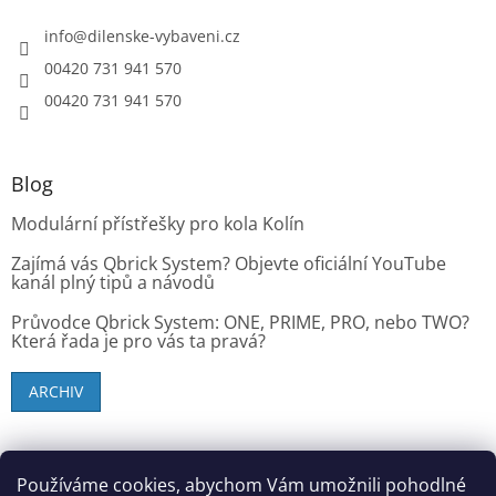
info
@
dilenske-vybaveni.cz
00420 731 941 570
00420 731 941 570
Blog
Modulární přístřešky pro kola Kolín
Zajímá vás Qbrick System? Objevte oficiální YouTube
kanál plný tipů a návodů
Průvodce Qbrick System: ONE, PRIME, PRO, nebo TWO?
Která řada je pro vás ta pravá?
ARCHIV
SK zákazníci - dielenske-vybavenie.sk
Používáme cookies, abychom Vám umožnili pohodlné