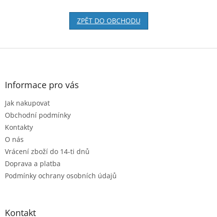
ZPĚT DO OBCHODU
Z
á
p
a
Informace pro vás
t
Jak nakupovat
í
Obchodní podmínky
Kontakty
O nás
Vrácení zboží do 14-ti dnů
Doprava a platba
Podmínky ochrany osobních údajů
Kontakt