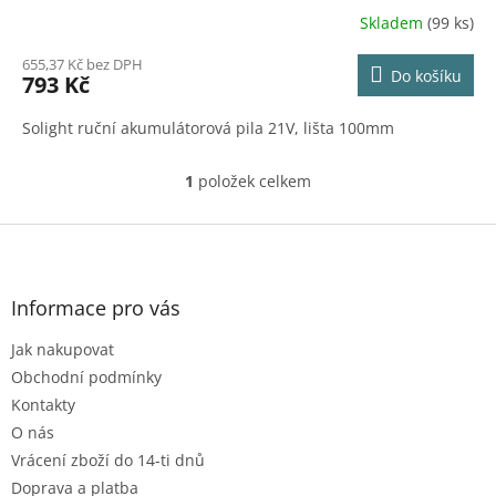
Skladem
(99 ks)
655,37 Kč bez DPH
Do košíku
793 Kč
Solight ruční akumulátorová pila 21V, lišta 100mm
1
položek celkem
O
v
l
Z
á
á
d
p
a
a
Informace pro vás
c
t
í
Jak nakupovat
í
p
r
Obchodní podmínky
v
Kontakty
k
O nás
y
Vrácení zboží do 14-ti dnů
v
ý
Doprava a platba