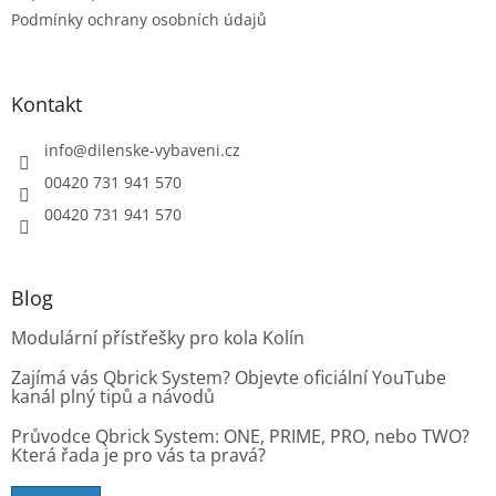
p
Podmínky ochrany osobních údajů
i
s
u
Kontakt
info
@
dilenske-vybaveni.cz
00420 731 941 570
00420 731 941 570
Blog
Modulární přístřešky pro kola Kolín
Zajímá vás Qbrick System? Objevte oficiální YouTube
kanál plný tipů a návodů
Průvodce Qbrick System: ONE, PRIME, PRO, nebo TWO?
Která řada je pro vás ta pravá?