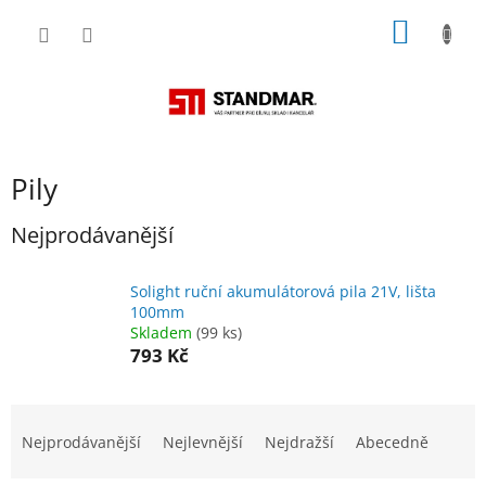
Přejít
NÁKUP
na
obsah
KOŠÍK
Pily
Nejprodávanější
Solight ruční akumulátorová pila 21V, lišta
100mm
Skladem
(99 ks)
793 Kč
Ř
a
Nejprodávanější
Nejlevnější
Nejdražší
Abecedně
z