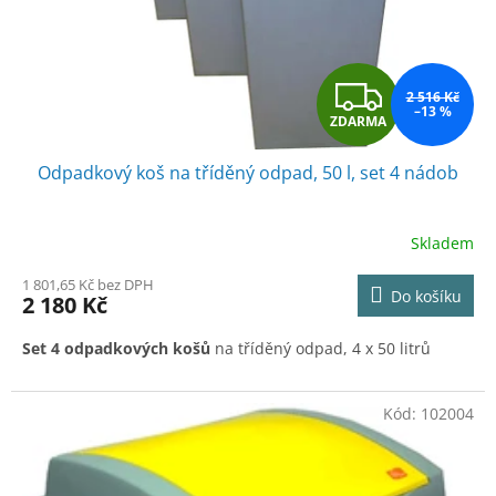
d
u
k
t
Z
ů
2 516 Kč
–13 %
ZDARMA
D
Odpadkový koš na tříděný odpad, 50 l, set 4 nádob
A
R
Skladem
M
1 801,65 Kč bez DPH
Do košíku
2 180 Kč
A
Set 4 odpadkových košů
na tříděný odpad, 4 x 50 litrů
Kód:
102004