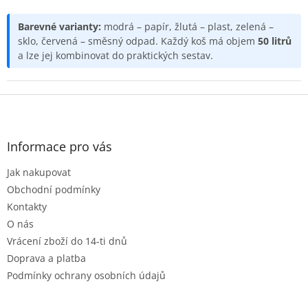
p
r
v
Barevné varianty:
modrá – papír, žlutá – plast, zelená –
k
sklo, červená – směsný odpad. Každý koš má objem
50 litrů
y
a lze jej kombinovat do praktických sestav.
v
ý
p
Z
i
á
s
p
u
a
Informace pro vás
t
Jak nakupovat
í
Obchodní podmínky
Kontakty
O nás
Vrácení zboží do 14-ti dnů
Doprava a platba
Podmínky ochrany osobních údajů