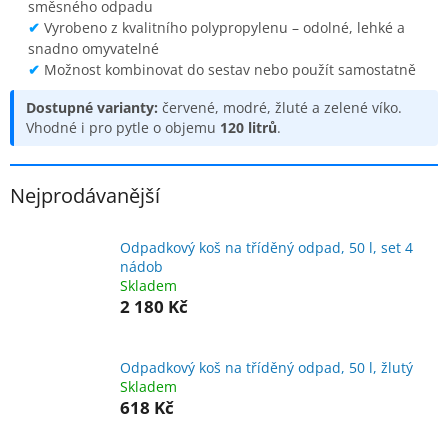
směsného odpadu
✔
Vyrobeno z kvalitního polypropylenu – odolné, lehké a
snadno omyvatelné
✔
Možnost kombinovat do sestav nebo použít samostatně
Dostupné varianty:
červené, modré, žluté a zelené víko.
Vhodné i pro pytle o objemu
120 litrů
.
Nejprodávanější
Odpadkový koš na tříděný odpad, 50 l, set 4
nádob
Skladem
2 180 Kč
Odpadkový koš na tříděný odpad, 50 l, žlutý
Skladem
618 Kč