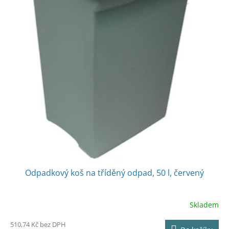
Odpadkový koš na tříděný odpad, 50 l, červený
Skladem
510,74 Kč bez DPH