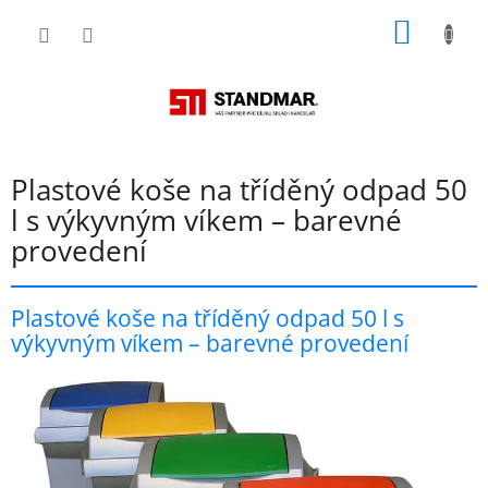
Přejít
NÁKUP
na
obsah
KOŠÍK
Plastové koše na tříděný odpad 50
l s výkyvným víkem – barevné
provedení
Plastové koše na tříděný odpad 50 l s
výkyvným víkem – barevné provedení