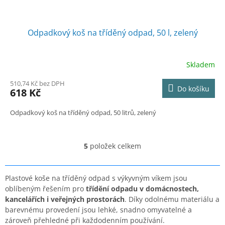
Odpadkový koš na tříděný odpad, 50 l, zelený
Skladem
510,74 Kč bez DPH
Do košíku
618 Kč
Odpadkový koš na tříděný odpad, 50 litrů, zelený
5
položek celkem
O
v
l
á
Plastové koše na tříděný odpad s výkyvným víkem jsou
d
oblíbeným řešením pro
třídění odpadu v domácnostech,
a
kancelářích i veřejných prostorách
. Díky odolnému materiálu a
c
barevnému provedení jsou lehké, snadno omyvatelné a
í
zároveň přehledné při každodenním používání.