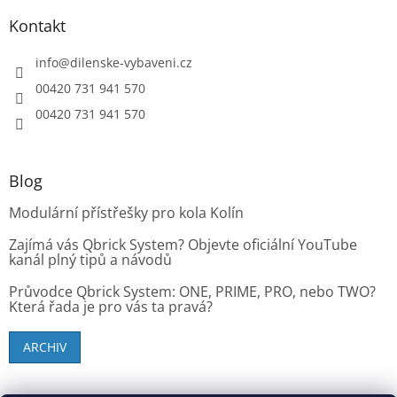
Kontakt
info
@
dilenske-vybaveni.cz
00420 731 941 570
00420 731 941 570
Blog
Modulární přístřešky pro kola Kolín
Zajímá vás Qbrick System? Objevte oficiální YouTube
kanál plný tipů a návodů
Průvodce Qbrick System: ONE, PRIME, PRO, nebo TWO?
Která řada je pro vás ta pravá?
ARCHIV