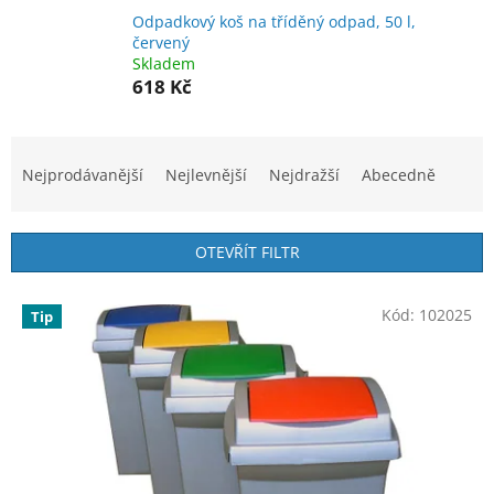
Odpadkový koš na tříděný odpad, 50 l,
červený
Skladem
618 Kč
Ř
a
Nejprodávanější
Nejlevnější
Nejdražší
Abecedně
z
e
n
OTEVŘÍT FILTR
í
p
V
r
Kód:
102025
Tip
ý
o
p
d
i
u
s
k
p
t
r
ů
o