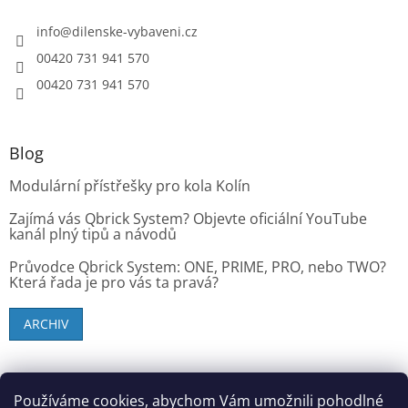
info
@
dilenske-vybaveni.cz
00420 731 941 570
00420 731 941 570
Blog
Modulární přístřešky pro kola Kolín
Zajímá vás Qbrick System? Objevte oficiální YouTube
kanál plný tipů a návodů
Průvodce Qbrick System: ONE, PRIME, PRO, nebo TWO?
Která řada je pro vás ta pravá?
ARCHIV
SK zákazníci - dielenske-vybavenie.sk
Používáme cookies, abychom Vám umožnili pohodlné