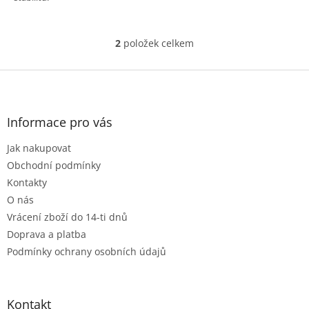
2
položek celkem
O
v
l
Z
á
á
d
p
a
a
Informace pro vás
c
t
í
Jak nakupovat
í
p
r
Obchodní podmínky
v
Kontakty
k
O nás
y
Vrácení zboží do 14-ti dnů
v
ý
Doprava a platba
p
Podmínky ochrany osobních údajů
i
s
u
Kontakt