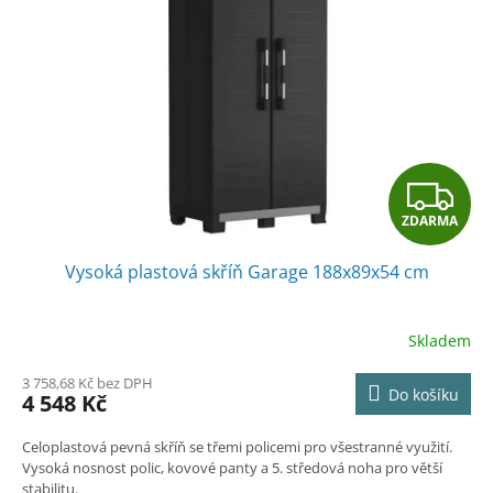
Z
ZDARMA
D
Vysoká plastová skříň Garage 188x89x54 cm
A
R
Skladem
M
3 758,68 Kč bez DPH
Do košíku
4 548 Kč
A
Celoplastová pevná skříň se třemi policemi pro všestranné využití.
Vysoká nosnost polic, kovové panty a
5. středová noha pro větší
stabilitu.