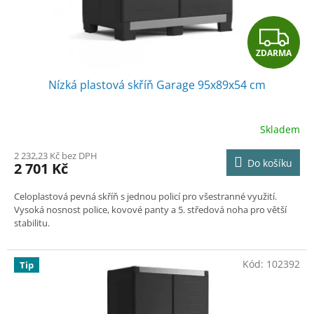
k
t
Z
ů
ZDARMA
D
Nízká plastová skříň Garage 95x89x54 cm
A
R
Skladem
M
2 232,23 Kč bez DPH
Do košíku
2 701 Kč
A
Celoplastová pevná skříň s jednou policí pro všestranné využití.
Vysoká nosnost police, kovové panty a
5. středová noha pro větší
stabilitu.
Kód:
102392
Tip