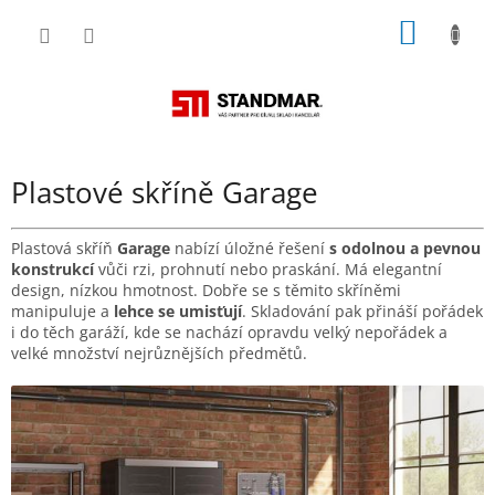
Přejít
NÁKUP
na
obsah
KOŠÍK
Plastové skříně Garage
Plastová skříň
Garage
nabízí úložné řešení
s odolnou a pevnou
konstrukcí
vůči rzi, prohnutí nebo praskání. Má elegantní
design, nízkou hmotnost. Dobře se s těmito skříněmi
manipuluje a
lehce se umisťují
. Skladování pak přináší pořádek
i do těch garáží, kde se nachází opravdu velký nepořádek a
velké množství nejrůznějších předmětů.