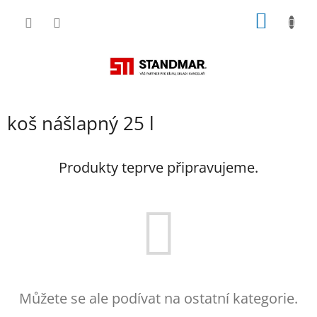
Přejít
NÁKUP
na
obsah
KOŠÍK
koš nášlapný 25 l
Produkty teprve připravujeme.
Můžete se ale podívat na ostatní kategorie.