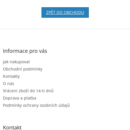
ZPĚT DO OBCHODU
Z
á
p
a
Informace pro vás
t
Jak nakupovat
í
Obchodní podmínky
Kontakty
O nás
Vrácení zboží do 14-ti dnů
Doprava a platba
Podmínky ochrany osobních údajů
Kontakt