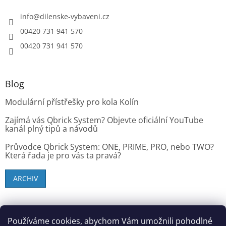
info
@
dilenske-vybaveni.cz
00420 731 941 570
00420 731 941 570
Blog
Modulární přístřešky pro kola Kolín
Zajímá vás Qbrick System? Objevte oficiální YouTube
kanál plný tipů a návodů
Průvodce Qbrick System: ONE, PRIME, PRO, nebo TWO?
Která řada je pro vás ta pravá?
ARCHIV
SK zákazníci - dielenske-vybavenie.sk
Používáme cookies, abychom Vám umožnili pohodlné