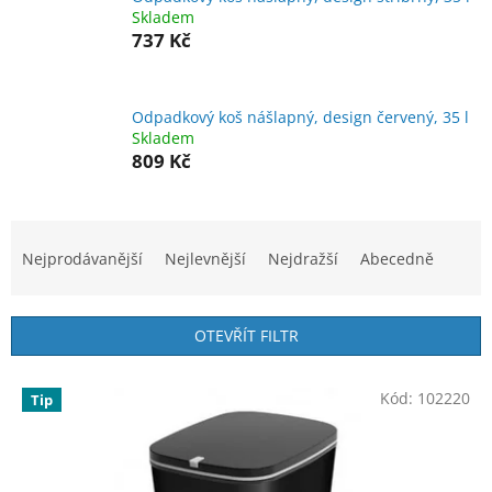
Skladem
737 Kč
Odpadkový koš nášlapný, design červený, 35 l
Skladem
809 Kč
Ř
a
Nejprodávanější
Nejlevnější
Nejdražší
Abecedně
z
e
n
OTEVŘÍT FILTR
í
p
V
r
Kód:
102220
Tip
ý
o
p
d
i
u
s