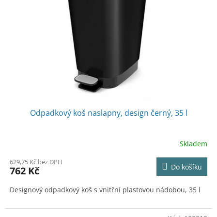
k
p
t
r
ů
o
d
u
k
t
ů
Odpadkový koš naslapny, design černý, 35 l
Skladem
629,75 Kč bez DPH
Do košíku
762 Kč
Designový odpadkový koš s vnitřní plastovou nádobou, 35 l