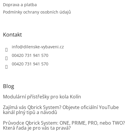
ý
Doprava a platba
p
Podmínky ochrany osobních údajů
i
s
u
Kontakt
info
@
dilenske-vybaveni.cz
00420 731 941 570
00420 731 941 570
Blog
Modulární přístřešky pro kola Kolín
Zajímá vás Qbrick System? Objevte oficiální YouTube
kanál plný tipů a návodů
Průvodce Qbrick System: ONE, PRIME, PRO, nebo TWO?
Která řada je pro vás ta pravá?