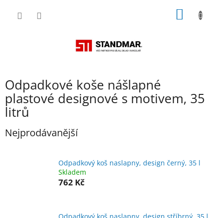
Přejít
NÁKUP
na
obsah
KOŠÍK
Odpadkové koše nášlapné
plastové designové s motivem, 35
litrů
Nejprodávanější
Odpadkový koš naslapny, design černý, 35 l
Skladem
762 Kč
Odpadkový koš naslapny, design stříbrný, 35 l