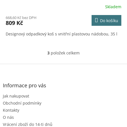
Skladem
668,60 Kč bez DPH
Do košíku
809 Kč
Designový odpadkový koš s vnitřní plastovou nádobou, 35 l
3
položek celkem
O
v
l
Z
á
á
d
p
a
a
Informace pro vás
c
t
í
Jak nakupovat
í
p
r
Obchodní podmínky
v
Kontakty
k
O nás
y
Vrácení zboží do 14-ti dnů
v