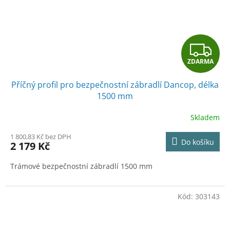
Z
ZDARMA
D
Příčný profil pro bezpečnostní zábradlí Dancop, délka
A
1500 mm
R
Skladem
M
1 800,83 Kč bez DPH
Do košíku
2 179 Kč
A
Trámové bezpečnostní zábradlí 1500 mm
Kód:
303143