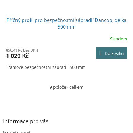
Příčný profil pro bezpečnostní zábradlí Dancop, délka
500 mm
Skladem
850,41 Kč bez DPH
Do košíku
1 029 Kč
Trámové bezpečnostní zábradlí 500 mm
9
položek celkem
O
v
l
Z
á
á
d
p
a
a
Informace pro vás
c
t
í
Jak nakupovat