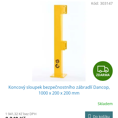
Kód:
303147
Z
ZDARMA
D
Koncový sloupek bezpečnostního zábradlí Dancop,
A
1000 x 200 x 200 mm
R
Skladem
M
1 941,32 Kč bez DPH
Do košíku