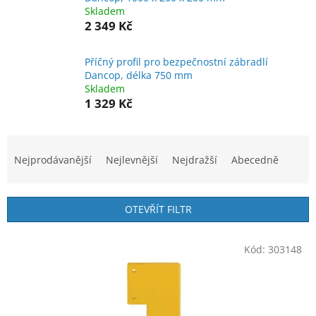
Skladem
2 349 Kč
Příčný profil pro bezpečnostní zábradlí
Dancop, délka 750 mm
Skladem
1 329 Kč
Ř
a
Nejprodávanější
Nejlevnější
Nejdražší
Abecedně
z
e
n
OTEVŘÍT FILTR
í
p
V
r
Kód:
303148
ý
o
p
d
i
u
s
k