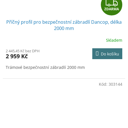
Z
ZDARMA
D
Příčný profil pro bezpečnostní zábradlí Dancop, délka
A
2000 mm
R
Skladem
M
2 445,45 Kč bez DPH
Do košíku
2 959 Kč
A
Trámové bezpečnostní zábradlí 2000 mm
Kód:
303144