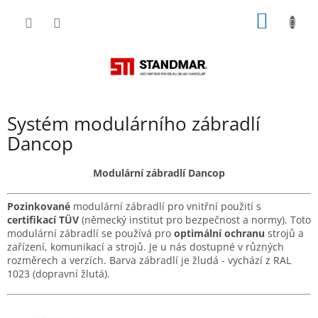
Přejít
NÁKUP
na
obsah
KOŠÍK
Systém modulárního zábradlí
Dancop
Modulární zábradlí Dancop
Pozinkované
modulární zábradlí pro vnitřní použití s
certifikací TÜV
(německý institut pro bezpečnost a normy). Toto
modulární zábradlí se používá pro
optimální ochranu
strojů a
zařízení, komunikací a strojů. Je u nás dostupné v různých
rozměrech a verzích. Barva zábradlí je žludá - vychází z RAL
1023 (dopravní žlutá).