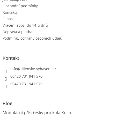
í
p
r
Obchodní podmínky
v
Kontakty
k
O nás
y
Vrácení zboží do 14-ti dnů
v
ý
Doprava a platba
p
Podmínky ochrany osobních údajů
i
s
u
Kontakt
info
@
dilenske-vybaveni.cz
00420 731 941 570
00420 731 941 570
Blog
Modulární přístřešky pro kola Kolín