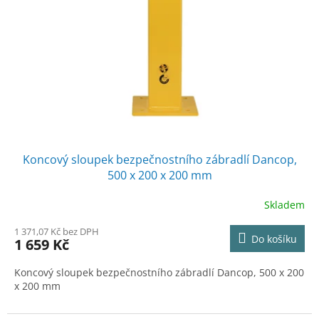
p
t
r
ů
o
d
u
k
t
ů
Koncový sloupek bezpečnostního zábradlí Dancop,
500 x 200 x 200 mm
Skladem
1 371,07 Kč bez DPH
Do košíku
1 659 Kč
Koncový sloupek bezpečnostního zábradlí Dancop, 500 x 200
x 200 mm