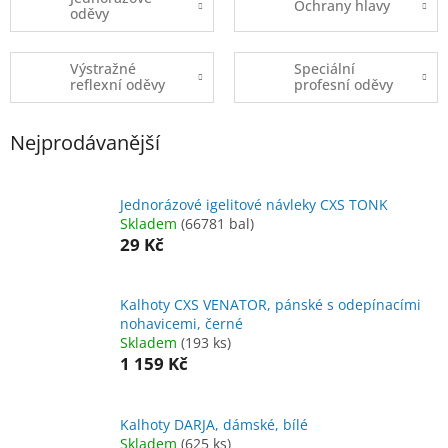
Ochrany hlavy
oděvy
Výstražné
Speciální
reflexní oděvy
profesní oděvy
Nejprodávanější
Jednorázové igelitové návleky CXS TONK
Skladem
(66781 bal)
29 Kč
Kalhoty CXS VENATOR, pánské s odepínacími
nohavicemi, černé
Skladem
(193 ks)
1 159 Kč
Kalhoty DARJA, dámské, bílé
Skladem
(625 ks)