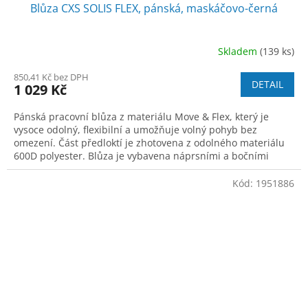
Blůza CXS SOLIS FLEX, pánská, maskáčovo-černá
Skladem
(139 ks)
850,41 Kč bez DPH
DETAIL
1 029 Kč
Pánská pracovní blůza z materiálu Move & Flex, který je
vysoce odolný, flexibilní a umožňuje volný pohyb bez
omezení. Část předloktí je zhotovena z odolného materiálu
600D polyester. Blůza je vybavena náprsními a bočními
kapsami na zip. Pas a rukávy
Kód:
1951886