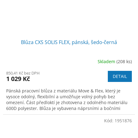
Blůza CXS SOLIS FLEX, pánská, šedo-černá
Skladem
(208 ks)
850,41 Kč bez DPH
DETAIL
1 029 Kč
Pánská pracovní blůza z materiálu Move & Flex, který je
vysoce odolný, flexibilní a umožňuje volný pohyb bez
omezení. Část předloktí je zhotovena z odolného materiálu
600D polyester. Blůza je vybavena náprsními a bočními
kapsami na zip. Pas a rukávy
Kód:
1951876