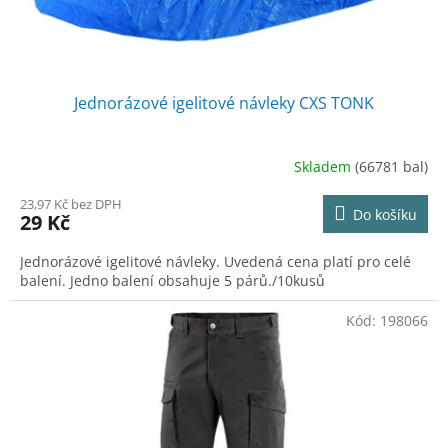
t
ů
Jednorázové igelitové návleky CXS TONK
Skladem
(66781 bal)
23,97 Kč bez DPH
Do košíku
29 Kč
Jednorázové igelitové návleky. Uvedená cena platí pro celé
balení. Jedno balení obsahuje 5 párů./10kusů
Kód:
198066