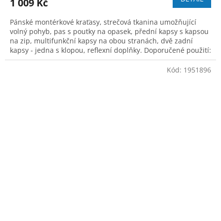
1 009 Kč
Pánské montérkové kraťasy, strečová tkanina umožňující
volný pohyb, pas s poutky na opasek, přední kapsy s kapsou
na zip, multifunkční kapsy na obou stranách, dvě zadní
kapsy - jedna s klopou, reflexní doplňky. Doporučené použití:
letní pracovní oděv
Kód:
1951896