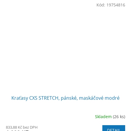
Kód:
19754816
Kraťasy CXS STRETCH, pánské, maskáčové modré
Skladem
(26 ks)
833,88 Kč bez DPH
DETAIL