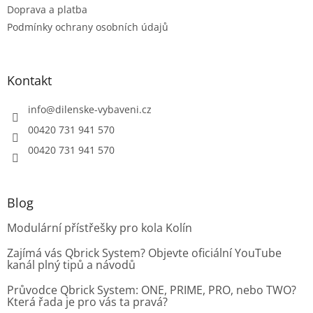
s
Doprava a platba
u
Podmínky ochrany osobních údajů
Kontakt
info
@
dilenske-vybaveni.cz
00420 731 941 570
00420 731 941 570
Blog
Modulární přístřešky pro kola Kolín
Zajímá vás Qbrick System? Objevte oficiální YouTube
kanál plný tipů a návodů
Průvodce Qbrick System: ONE, PRIME, PRO, nebo TWO?
Která řada je pro vás ta pravá?