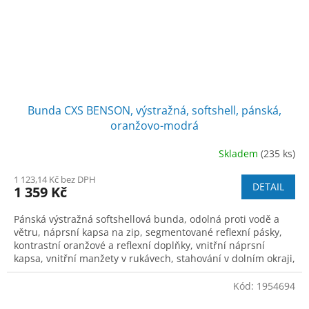
Bunda CXS BENSON, výstražná, softshell, pánská,
oranžovo-modrá
Skladem
(235 ks)
1 123,14 Kč bez DPH
DETAIL
1 359 Kč
Pánská výstražná softshellová bunda, odolná proti vodě a
větru, náprsní kapsa na zip, segmentované reflexní pásky,
kontrastní oranžové a reflexní doplňky, vnitřní náprsní
kapsa, vnitřní manžety v rukávech, stahování v dolním okraji,
TPU membrána, odo
Kód:
1954694