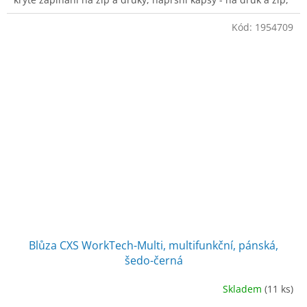
boční kapsy na zip,
Kód:
1954709
Blůza CXS WorkTech-Multi, multifunkční, pánská,
šedo-černá
Skladem
(11 ks)