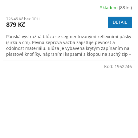
Skladem
(88 ks)
726,45 Kč bez DPH
DETAIL
879 Kč
Pánská výstražná blůza se segmentovanými reflexními pásky
(šířka 5 cm). Pevná keprová vazba zajišťuje pevnost a
odolnost materiálu. Blůza je vybavena krytým zapínáním na
plastové knoflíky, náprsními kapsami s klopou na suchý zip –
levá se skrytou kap
Kód:
1952246