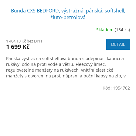
Bunda CXS BEDFORD, výstražná, pánská, softshell,
žluto-petrolová
Skladem
(134 ks)
1 404,13 Kč bez DPH
DETAIL
1 699 Kč
Pánská výstražná softshellová bunda s odepínací kapucí a
rukávy, odolná proti vodě a větru. Fleecový límec,
regulovatelné manžety na rukávech, vnitřní elastické
manžety s otvorem na prst, náprsní a boční kapsy na zip, v
pravé náprsní kapse odnímateln
Kód:
1954702