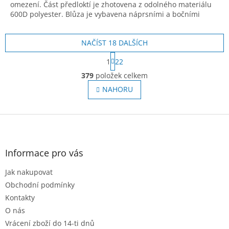
omezení. Část předloktí je zhotovena z odolného materiálu
600D polyester. Blůza je vybavena náprsními a bočními
kapsami na zip. Pas a rukávy
NAČÍST 18 DALŠÍCH
S
1
22
t
O
r
379
položek celkem
v
á
l
NAHORU
n
á
k
o
d
v
Z
a
á
c
á
n
í
p
í
p
a
Informace pro vás
r
t
v
Jak nakupovat
í
k
Obchodní podmínky
y
v
Kontakty
ý
O nás
p
Vrácení zboží do 14-ti dnů
i