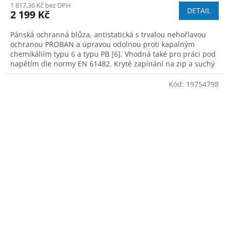
1 817,36 Kč bez DPH
DETAIL
2 199 Kč
Pánská ochranná blůza, antistatická s trvalou nehořlavou
ochranou PROBAN a úpravou odolnou proti kapalným
chemikáliím typu 6 a typu PB [6]. Vhodná také pro práci pod
napětím dle normy EN 61482. Kryté zapínání na zip a suchý
zip, rukáv s nastavitelnou
Kód:
19754798