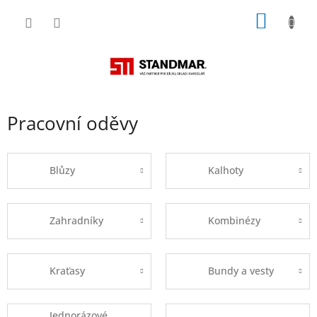
Přejít
NÁKUP
na
obsah
KOŠÍK
Pracovní oděvy
Blůzy
Kalhoty
Zahradníky
Kombinézy
Kraťasy
Bundy a vesty
Jednorázové