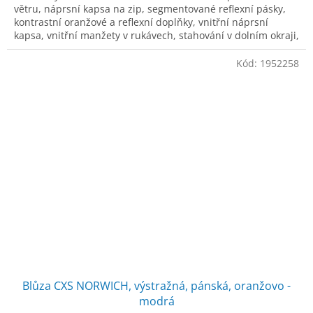
větru, náprsní kapsa na zip, segmentované reflexní pásky,
kontrastní oranžové a reflexní doplňky, vnitřní náprsní
kapsa, vnitřní manžety v rukávech, stahování v dolním okraji,
TPU membrána, odo
Kód:
1952258
Blůza CXS NORWICH, výstražná, pánská, oranžovo -
modrá