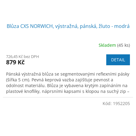
Blůza CXS NORWICH, výstražná, pánská, žluto - modrá
Skladem
(45 ks)
726,45 Kč bez DPH
DETAIL
879 Kč
Pánská výstražná blůza se segmentovanými reflexními pásky
(šířka 5 cm). Pevná keprová vazba zajišťuje pevnost a
odolnost materiálu. Blůza je vybavena krytým zapínáním na
plastové knoflíky, náprsními kapsami s klopou na suchý zip –
levá se skrytou kap
Kód:
1952205