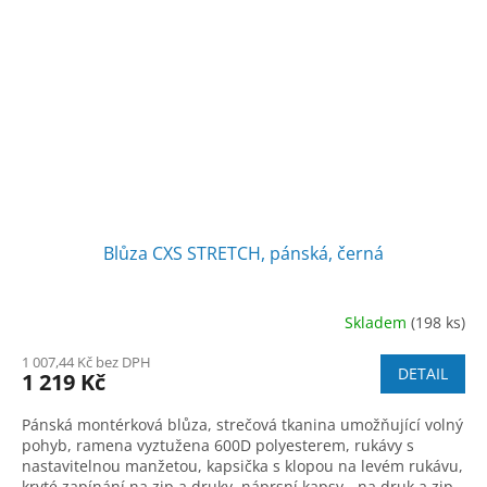
Blůza CXS STRETCH, pánská, černá
Skladem
(198 ks)
1 007,44 Kč bez DPH
DETAIL
1 219 Kč
Pánská montérková blůza, strečová tkanina umožňující volný
pohyb, ramena vyztužena 600D polyesterem, rukávy s
nastavitelnou manžetou, kapsička s klopou na levém rukávu,
kryté zapínání na zip a druky, náprsní kapsy - na druk a zip,