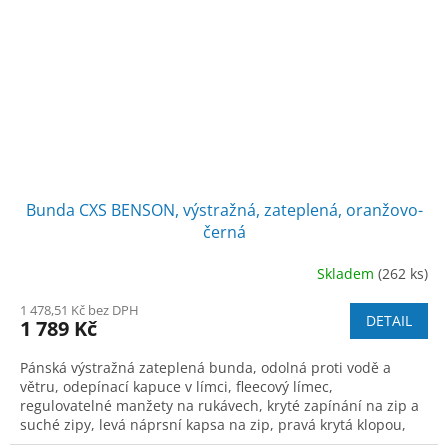
Bunda CXS BENSON, výstražná, zateplená, oranžovo-
černá
Skladem
(262 ks)
1 478,51 Kč bez DPH
DETAIL
1 789 Kč
Pánská výstražná zateplená bunda, odolná proti vodě a
větru, odepínací kapuce v límci, fleecový límec,
regulovatelné manžety na rukávech, kryté zapínání na zip a
suché zipy, levá náprsní kapsa na zip, pravá krytá klopou,
boční kapsy na zip, segmentov