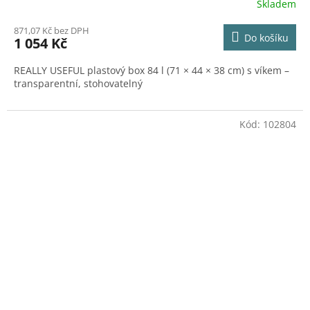
Skladem
871,07 Kč bez DPH
Do košíku
1 054 Kč
REALLY USEFUL plastový box 84 l (71 × 44 × 38 cm) s víkem –
transparentní, stohovatelný
Kód:
102804