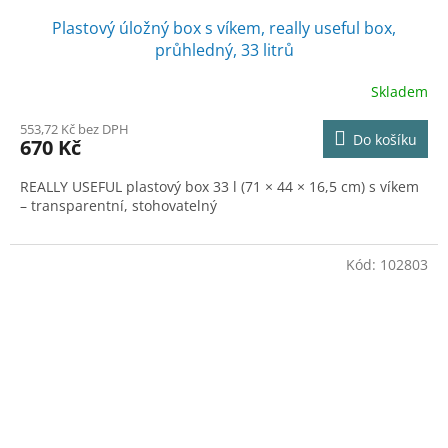
Plastový úložný box s víkem, really useful box,
průhledný, 33 litrů
Skladem
553,72 Kč bez DPH
Do košíku
670 Kč
REALLY USEFUL plastový box 33 l (71 × 44 × 16,5 cm) s víkem
– transparentní, stohovatelný
Kód:
102803