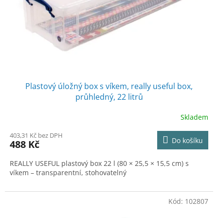
o
d
u
k
t
ů
Plastový úložný box s víkem, really useful box,
průhledný, 22 litrů
Skladem
403,31 Kč bez DPH
Do košíku
488 Kč
REALLY USEFUL plastový box 22 l (80 × 25,5 × 15,5 cm) s
víkem – transparentní, stohovatelný
Kód:
102807