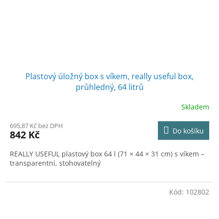
Plastový úložný box s víkem, really useful box,
průhledný, 64 litrů
Skladem
695,87 Kč bez DPH
Do košíku
842 Kč
REALLY USEFUL plastový box 64 l (71 × 44 × 31 cm) s víkem –
transparentní, stohovatelný
Kód:
102802