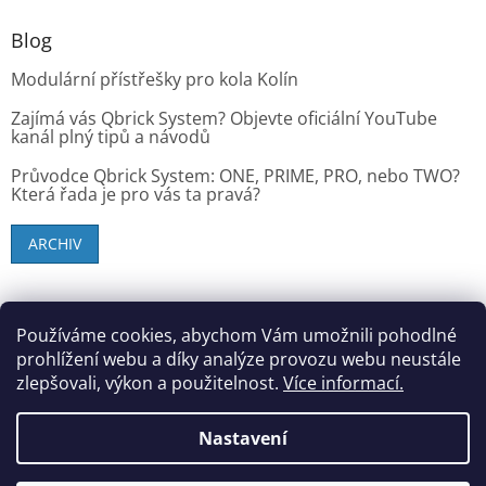
Blog
Modulární přístřešky pro kola Kolín
Zajímá vás Qbrick System? Objevte oficiální YouTube
kanál plný tipů a návodů
Průvodce Qbrick System: ONE, PRIME, PRO, nebo TWO?
Která řada je pro vás ta pravá?
ARCHIV
SK zákazníci - dielenske-vybavenie.sk
Používáme cookies, abychom Vám umožnili pohodlné
prohlížení webu a díky analýze provozu webu neustále
zlepšovali, výkon a použitelnost.
Více informací.
Vytvořil Shoptet
Nastavení