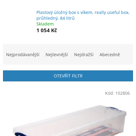
Plastový úložný box s víkem, really useful box,
průhledný, 84 litrů
Skladem
1 054 Kč
Ř
a
Nejprodávanější
Nejlevnější
Nejdražší
Abecedně
z
e
n
OTEVŘÍT FILTR
í
p
V
r
Kód:
102806
ý
o
p
d
i
u
s
k
p
t
r
ů