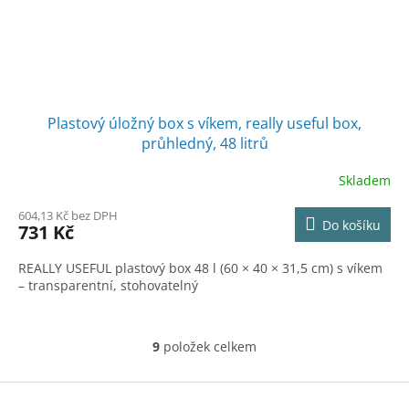
Plastový úložný box s víkem, really useful box,
průhledný, 48 litrů
Skladem
604,13 Kč bez DPH
Do košíku
731 Kč
REALLY USEFUL plastový box 48 l (60 × 40 × 31,5 cm) s víkem
– transparentní, stohovatelný
9
položek celkem
O
v
l
Z
á