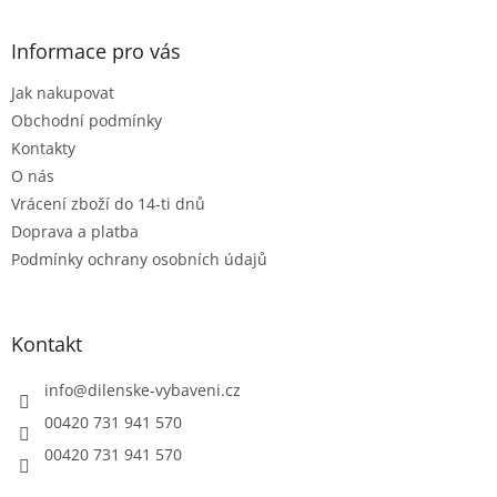
á
d
p
a
a
Informace pro vás
c
t
í
Jak nakupovat
í
p
r
Obchodní podmínky
v
Kontakty
k
O nás
y
Vrácení zboží do 14-ti dnů
v
ý
Doprava a platba
p
Podmínky ochrany osobních údajů
i
s
u
Kontakt
info
@
dilenske-vybaveni.cz
00420 731 941 570
00420 731 941 570