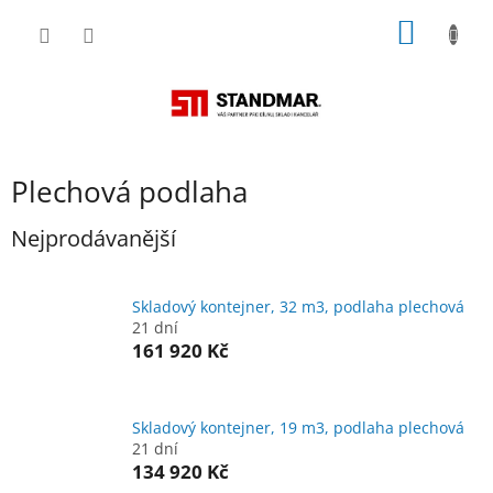
Přejít
NÁKUP
na
obsah
KOŠÍK
Plechová podlaha
Nejprodávanější
Skladový kontejner, 32 m3, podlaha plechová
21 dní
161 920 Kč
Skladový kontejner, 19 m3, podlaha plechová
21 dní
134 920 Kč