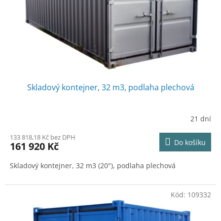
o
d
u
k
t
ů
Skladový kontejner, 32 m3, podlaha plechová
21 dní
133 818,18 Kč bez DPH
Do košíku
161 920 Kč
Skladový kontejner, 32 m3 (20"), podlaha plechová
Kód:
109332