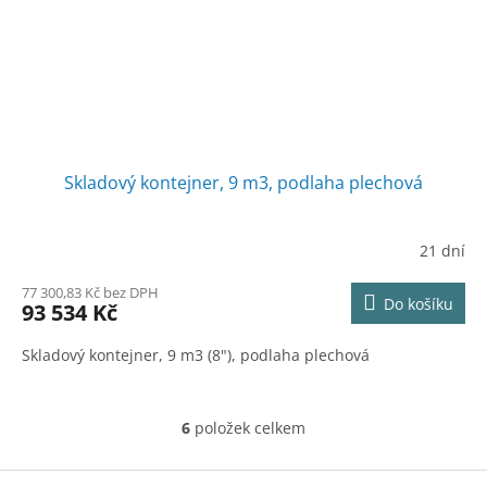
Skladový kontejner, 9 m3, podlaha plechová
21 dní
77 300,83 Kč bez DPH
Do košíku
93 534 Kč
Skladový kontejner, 9 m3 (8"), podlaha plechová
6
položek celkem
O
v
l
Z