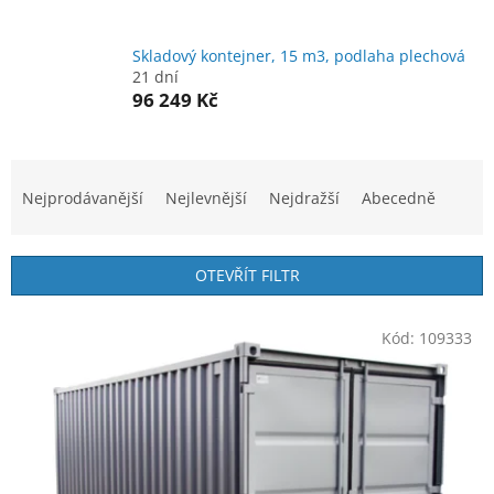
Skladový kontejner, 15 m3, podlaha plechová
21 dní
96 249 Kč
Ř
a
Nejprodávanější
Nejlevnější
Nejdražší
Abecedně
z
e
n
OTEVŘÍT FILTR
í
p
V
r
Kód:
109333
ý
o
p
d
i
u
s
k
p
t
r
ů