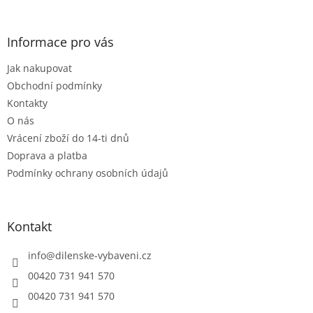
á
á
d
p
a
a
Informace pro vás
c
t
í
Jak nakupovat
í
p
r
Obchodní podmínky
v
Kontakty
k
O nás
y
Vrácení zboží do 14-ti dnů
v
ý
Doprava a platba
p
Podmínky ochrany osobních údajů
i
s
u
Kontakt
info
@
dilenske-vybaveni.cz
00420 731 941 570
00420 731 941 570