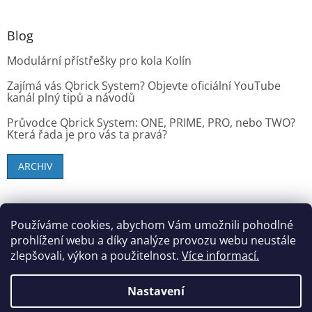
Blog
Modulární přístřešky pro kola Kolín
Zajímá vás Qbrick System? Objevte oficiální YouTube
kanál plný tipů a návodů
Průvodce Qbrick System: ONE, PRIME, PRO, nebo TWO?
Která řada je pro vás ta pravá?
ARCHIV
SK zákazníci - dielenske-vybavenie.sk
Používáme cookies, abychom Vám umožnili pohodlné
prohlížení webu a díky analýze provozu webu neustále
zlepšovali, výkon a použitelnost.
Více informací.
Vytvořil Shoptet
Nastavení