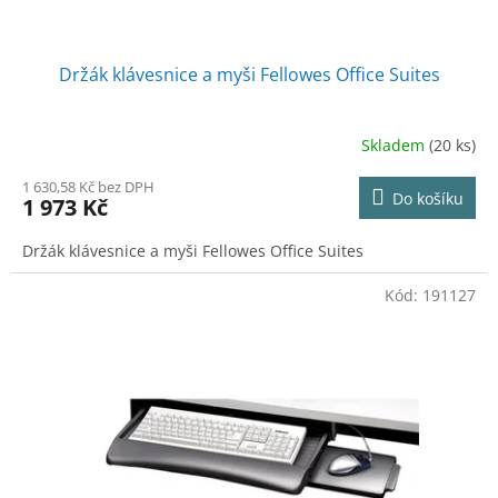
ů
Držák klávesnice a myši Fellowes Office Suites
Skladem
(20 ks)
1 630,58 Kč bez DPH
Do košíku
1 973 Kč
Držák klávesnice a myši Fellowes Office Suites
Kód:
191127