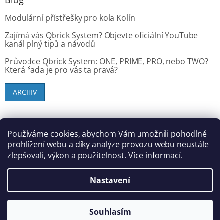
Modulární přístřešky pro kola Kolín
Zajímá vás Qbrick System? Objevte oficiální YouTube
kanál plný tipů a návodů
Průvodce Qbrick System: ONE, PRIME, PRO, nebo TWO?
Která řada je pro vás ta pravá?
ARCHIV
SK zákazníci - dielenske-vybavenie.sk
Používáme cookies, abychom Vám umožnili pohodlné
prohlížení webu a díky analýze provozu webu neustále
zlepšovali, výkon a použitelnost.
Více informací.
Vytvořil Shoptet
Nastavení
Copyright 2026
StandMar (Dílenské vybavení)
. Všechna
Souhlasím
práva vyhrazena.