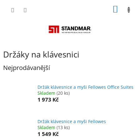
Přejít
NÁKUP
na
obsah
KOŠÍK
Držáky na klávesnici
Nejprodávanější
Držák klávesnice a myši Fellowes Office Suites
Skladem
(20 ks)
1 973 Kč
Držák klávesnice a myši Fellowes
Skladem
(13 ks)
1 549 Kč