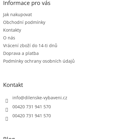
a
Informace pro vás
c
t
í
Jak nakupovat
í
p
r
Obchodní podmínky
v
Kontakty
k
O nás
y
Vrácení zboží do 14-ti dnů
v
ý
Doprava a platba
p
Podmínky ochrany osobních údajů
i
s
u
Kontakt
info
@
dilenske-vybaveni.cz
00420 731 941 570
00420 731 941 570
Blog