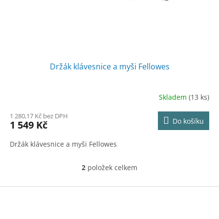
Držák klávesnice a myši Fellowes
Skladem
(13 ks)
1 280,17 Kč bez DPH
Do košíku
1 549 Kč
Držák klávesnice a myši Fellowes
2
položek celkem
O
v
l
Z
á
á
d
p
a