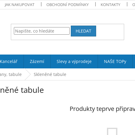
JAK NAKUPOVAT
OBCHODNÍ PODMÍNKY
KONTAKTY
O
HLEDAT
Kancelář
Zázemí
Slevy a výprodeje
NAŠE TOPy
any, tabule
Skleněné tabule
eněné tabule
Produkty teprve připra