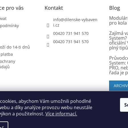
ce pro vás
Kontakt
Blog
Modulárn
ovat
info
@
dilenske-vybaven
pro kola
i.cz
 podmínky
Zajímá v
00420 731 941 570
System? 
00420 731 941 570
oficiáln
oží do 14-ti dnů
plný tip
 platba
Průvodc
ochrany
System: 
údajů
PRO, ne
řada je 
ARCHIV
cookies, abychom Vám umožnili pohodlné
S
SK zákazníci - dielenske-vybavenie.sk
webu a díky analýze provozu webu neustále
 výkon a použitelnost.
Více informací.