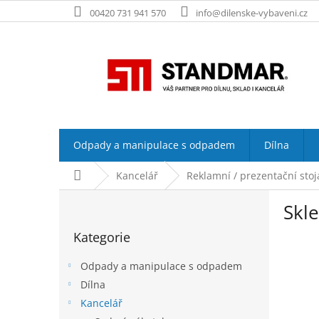
Přejít
00420 731 941 570
info@dilenske-vybaveni.cz
na
obsah
Odpady a manipulace s odpadem
Dílna
Domů
Kancelář
Reklamní / prezentační stoj
P
Skl
o
Přeskočit
s
Kategorie
kategorie
t
r
Odpady a manipulace s odpadem
a
Dílna
n
Kancelář
n