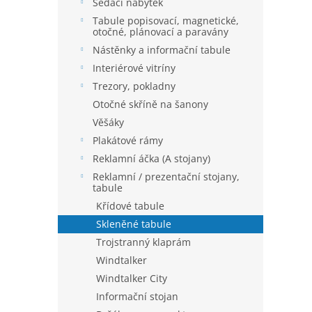
í
Sedací nábytek
p
Tabule popisovací, magnetické,
a
otočné, plánovací a paravány
n
Nástěnky a informační tabule
e
Interiérové vitríny
l
Trezory, pokladny
Otočné skříně na šanony
Věšáky
Plakátové rámy
Reklamní áčka (A stojany)
Reklamní / prezentační stojany,
tabule
Křídové tabule
Skleněné tabule
Trojstranný klaprám
Windtalker
Windtalker City
Informační stojan