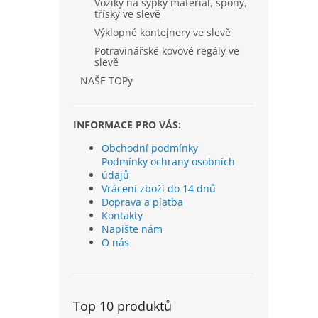
Vozíky na sypký materiál, špony,
třísky ve slevě
Výklopné kontejnery ve slevě
Potravinářské kovové regály ve
slevě
NAŠE TOPy
INFORMACE PRO VÁS:
Obchodní podmínky
Podmínky ochrany osobních
údajů
Vrácení zboží do 14 dnů
Doprava a platba
Kontakty
Napište nám
O nás
Top 10 produktů