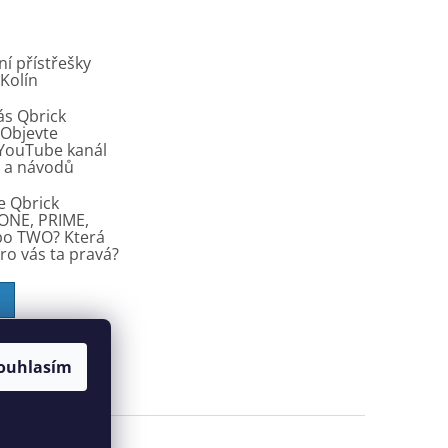
í přístřešky
 Kolín
ás Qbrick
Objevte
í YouTube kanál
ů a návodů
e Qbrick
ONE, PRIME,
bo TWO? Která
pro vás ta pravá?
ouhlasím