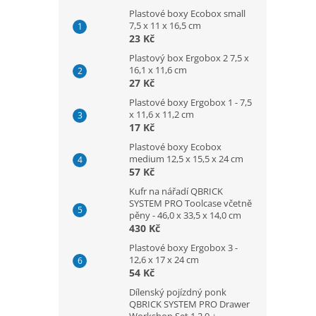
Plastové boxy Ecobox small
7,5 x 11 x 16,5 cm
23 Kč
Plastový box Ergobox 2 7,5 x
16,1 x 11,6 cm
27 Kč
Plastové boxy Ergobox 1 - 7,5
x 11,6 x 11,2 cm
17 Kč
Plastové boxy Ecobox
medium 12,5 x 15,5 x 24 cm
57 Kč
Kufr na nářadí QBRICK
SYSTEM PRO Toolcase včetně
pěny - 46,0 x 33,5 x 14,0 cm
430 Kč
Plastové boxy Ergobox 3 -
12,6 x 17 x 24 cm
54 Kč
Dílenský pojízdný ponk
QBRICK SYSTEM PRO Drawer