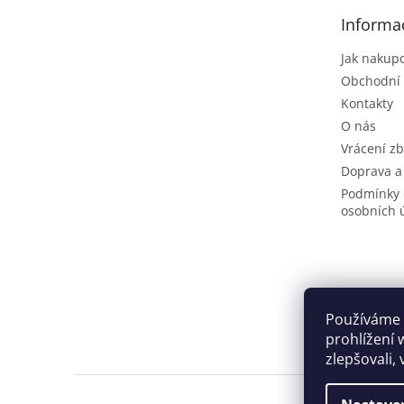
t
Informa
í
Jak nakup
Obchodní
Kontakty
O nás
Vrácení zb
Doprava a
Podmínky 
osobních 
Používáme 
prohlížení 
zlepšovali,