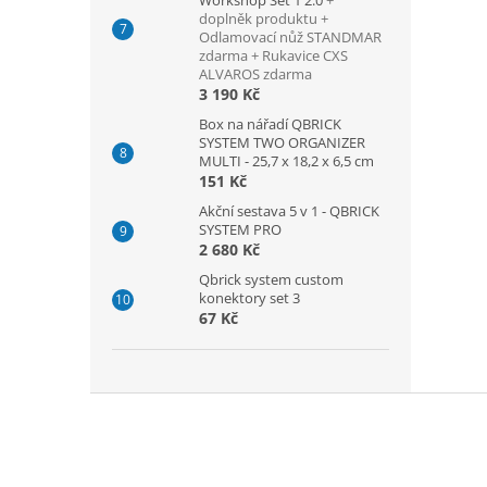
Workshop Set 1 2.0
+
doplněk produktu +
Odlamovací nůž STANDMAR
zdarma + Rukavice CXS
ALVAROS zdarma
3 190 Kč
Box na nářadí QBRICK
SYSTEM TWO ORGANIZER
MULTI - 25,7 x 18,2 x 6,5 cm
151 Kč
Akční sestava 5 v 1 - QBRICK
SYSTEM PRO
2 680 Kč
Qbrick system custom
konektory set 3
67 Kč
Z
á
p
a