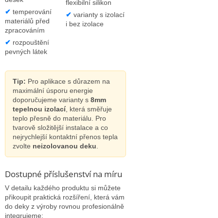
flexibilní silikon
✔
temperování
✔
varianty s izolací
materiálů před
i bez izolace
zpracováním
✔
rozpouštění
pevných látek
Tip:
Pro aplikace s důrazem na
maximální úsporu energie
doporučujeme varianty s
8mm
tepelnou izolací
, která směřuje
teplo přesně do materiálu. Pro
tvarově složitější instalace a co
nejrychlejší kontaktní přenos tepla
zvolte
neizolovanou deku
.
Dostupné příslušenství na míru
V detailu každého produktu si můžete
přikoupit praktická rozšíření, která vám
do deky z výroby rovnou profesionálně
integrujeme: