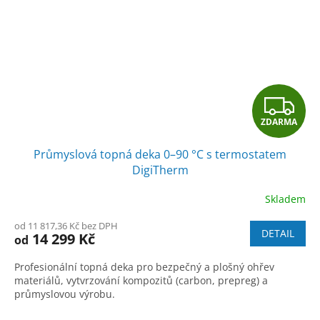
Z
ZDARMA
D
Průmyslová topná deka 0–90 °C s termostatem
A
DigiTherm
R
Skladem
M
od 11 817,36 Kč bez DPH
DETAIL
14 299 Kč
od
A
Profesionální topná deka pro bezpečný a plošný ohřev
materiálů, vytvrzování kompozitů (carbon, prepreg) a
průmyslovou výrobu.