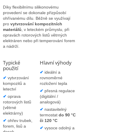
Díky flexibilnímu silikonovému
provedení se dokonale přizpůsobí
ohřívanému dílu. Běžně se využívají
pro
vytvrzování kompozitních
materiálů
, v leteckém průmyslu, při
opravách rotorových listů větrných
elektráren nebo při temperování forem
a nádrží.
Typické
Hlavní výhody
použití
✔
ideální a
✔
vytvrzování
rovnoměrné
kompozitů a
rozložení tepla
letectví
✔
přesná regulace
✔
oprava
(digitální /
rotorových listů
analogová)
(větrné
✔
nastavitelný
elektrárny)
termostat
do 90 °C
✔
ohřev trubek,
či 120 °C
forem, lisů a
✔
vysoce odolný a
desek