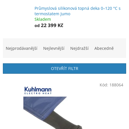
Průmyslová silikonová topná deka 0–120 °C s
termostatem Jumo
Skladem
22 399 Kč
od
Ř
a
Nejprodávanější
Nejlevnější
Nejdražší
Abecedně
z
e
n
OTEVŘÍT FILTR
í
p
V
r
Kód:
188064
ý
o
p
d
i
u
s
k
p
t
r
ů
o