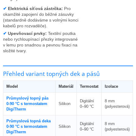
✔
Elektrická síťová zástrčka:
Pro
okamžité zapojení do běžné zásuvky
(standardně dodáváme s volnými konci
kabelů pro rozvaděče).
✔
Upevňovací prvky:
Textilní poutka
nebo rychloupínací přezky integrované
v lemu pro snadnou a pevnou fixaci na
složité tvary.
Přehled variant topných dek a pásů
Model
Materiál
Termostat
Izolace
Průmyslový topný pás
Digitální
8 mm
0-90 °C s termostatem
Silikon
0–90 °C
(polyesterová)
DigiTherm
Průmyslová topná deka
Digitální
8 mm
0-90 °C s termostatem
Silikon
0–90 °C
(polyesterová)
DigiTherm