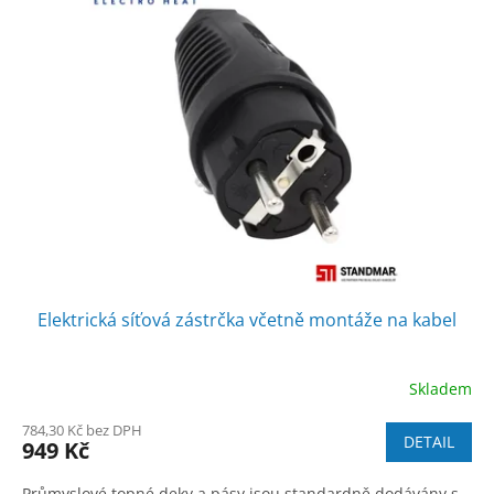
Elektrická síťová zástrčka včetně montáže na kabel
Skladem
784,30 Kč bez DPH
DETAIL
949 Kč
Průmyslové topné deky a pásy jsou standardně dodávány s