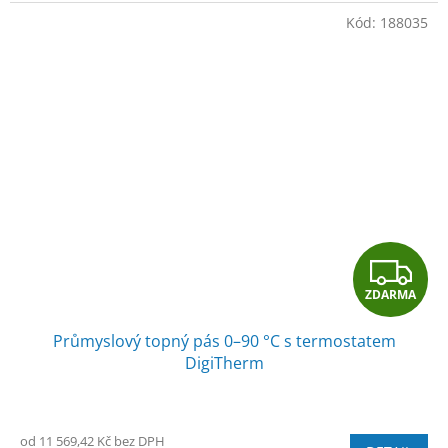
Kód:
188035
Z
ZDARMA
D
Průmyslový topný pás 0–90 °C s termostatem
A
DigiTherm
R
M
od 11 569,42 Kč bez DPH