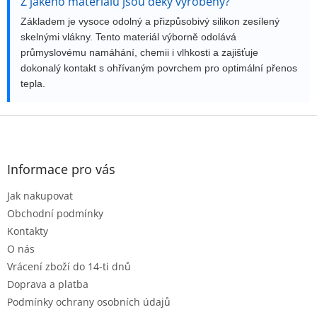
Z jakého materiálu jsou deky vyrobeny?
Základem je vysoce odolný a přizpůsobivý silikon zesílený
skelnými vlákny. Tento materiál výborně odolává
průmyslovému namáhání, chemii i vlhkosti a zajišťuje
dokonalý kontakt s ohřívaným povrchem pro optimální přenos
tepla.
Z
á
p
a
Informace pro vás
t
Jak nakupovat
í
Obchodní podmínky
Kontakty
O nás
Vrácení zboží do 14-ti dnů
Doprava a platba
Podmínky ochrany osobních údajů