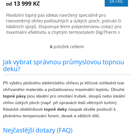
DETAIL
13 999 Kč
od
A
Flexibilní topný pás (deka) navržený speciálně pro
rovnoměrný ohřev podlouhlých a úzkých ploch, potrubí či
lokálních spojů. Disponuje 8mm polyesterovou izolací pro
maximální efektivitu a chytrým termostatem DigiTherm s
přesnou regulací do 90 °C.
6
položek celkem
O
v
l
Jak vybrat správnou průmyslovou topnou
á
deku?
d
a
c
Při výběru plošného elektrického ohřevu je klíčové zohlednit tvar
í
ohřívaného materiálu a požadovanou maximální teplotu. Dlouhé
p
topné pásy
jsou ideální pro omotání trubek, sloupů nebo lokální
r
ohřev úzkých ploch (např. při opravách listů větrných turbín).
v
Klasické obdélníkové
topné deky
naopak skvěle poslouží k
k
plošnému temperování forem, desek a větších dílů.
y
v
ý
Nejčastější dotazy (FAQ)
p