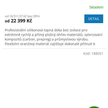
R
Skladem
M
od 18 511,57 Kč bez DPH
DETAIL
22 399 Kč
od
A
Profesionální silikonová topná deka bez izolace pro
extrémně rychlý a přímý plošný ohřev materiálů, vytvrzování
kompozitů (carbon, prepreg) a průmyslovou výrobu.
Flexibilní oranžový materiál zajišťuje dokonalé přilnutí k
povrchu pro maximální přenos tepla.
Kód:
188051