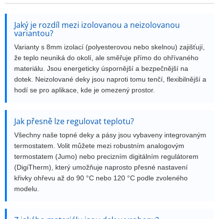
i
s
Jaký je rozdíl mezi izolovanou a neizolovanou
u
variantou?
Varianty s 8mm izolací (polyesterovou nebo skelnou) zajišťují,
že teplo neuniká do okolí, ale směřuje přímo do ohřívaného
materiálu. Jsou energeticky úspornější a bezpečnější na
dotek. Neizolované deky jsou naproti tomu tenčí, flexibilnější a
hodí se pro aplikace, kde je omezený prostor.
Jak přesně lze regulovat teplotu?
Všechny naše topné deky a pásy jsou vybaveny integrovaným
termostatem. Volit můžete mezi robustním analogovým
termostatem (Jumo) nebo precizním digitálním regulátorem
(DigiTherm), který umožňuje naprosto přesné nastavení
křivky ohřevu až do 90 °C nebo 120 °C podle zvoleného
modelu.