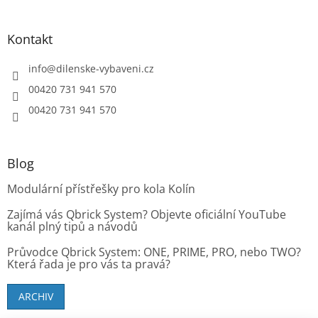
Kontakt
info
@
dilenske-vybaveni.cz
00420 731 941 570
00420 731 941 570
Blog
Modulární přístřešky pro kola Kolín
Zajímá vás Qbrick System? Objevte oficiální YouTube
kanál plný tipů a návodů
Průvodce Qbrick System: ONE, PRIME, PRO, nebo TWO?
Která řada je pro vás ta pravá?
ARCHIV