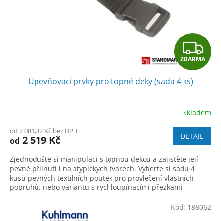
d
u
k
t
Z
ů
ZDARMA
D
Upevňovací prvky pro topné deky (sada 4 ks)
A
R
Skladem
M
od 2 081,82 Kč bez DPH
DETAIL
2 519 Kč
od
A
Zjednodušte si manipulaci s topnou dekou a zajistěte její
pevné přilnutí i na atypických tvarech. Vyberte si sadu 4
kusů pevných textilních poutek pro provlečení vlastních
popruhů, nebo variantu s rychloupínacími přezkami
(trojzubci) pro okamžitou a snadnou fixaci.
Kód:
188062