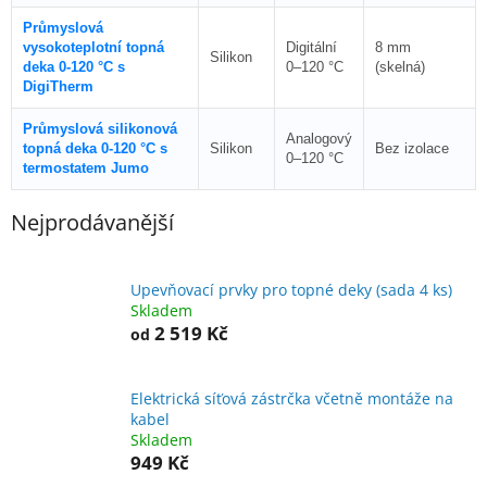
Průmyslová
vysokoteplotní topná
Digitální
8 mm
Silikon
deka 0-120 °C s
0–120 °C
(skelná)
DigiTherm
Průmyslová silikonová
Analogový
topná deka 0-120 °C s
Silikon
Bez izolace
0–120 °C
termostatem Jumo
Nejprodávanější
Upevňovací prvky pro topné deky (sada 4 ks)
Skladem
2 519 Kč
od
Elektrická síťová zástrčka včetně montáže na
kabel
Skladem
949 Kč