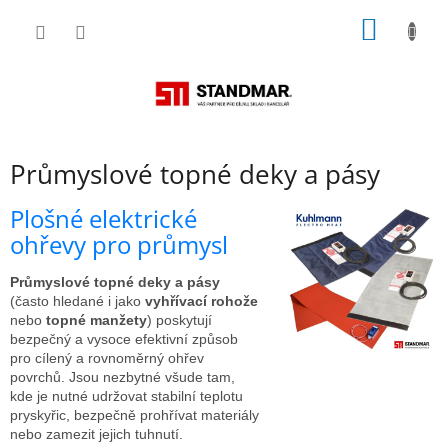
Přejít
NÁKUP
na
obsah
KOŠÍK
Průmyslové topné deky a pásy
Plošné elektrické
ohřevy pro průmysl
Průmyslové topné deky a pásy
(často hledané i jako
vyhřívací rohože
nebo
topné manžety
) poskytují
bezpečný a vysoce efektivní způsob
pro cílený a rovnoměrný ohřev
povrchů. Jsou nezbytné všude tam,
kde je nutné udržovat stabilní teplotu
pryskyřic, bezpečně prohřívat materiály
nebo zamezit jejich tuhnutí.