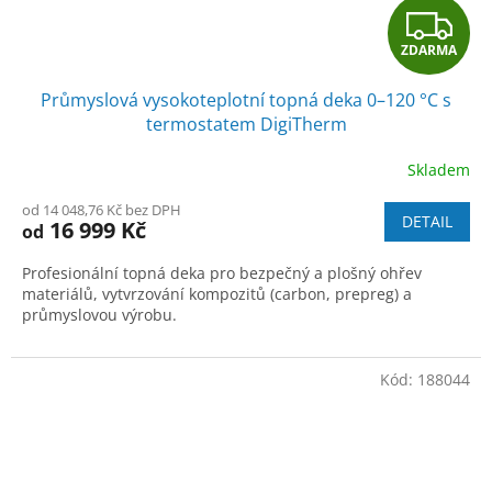
Z
ZDARMA
D
Průmyslová vysokoteplotní topná deka 0–120 °C s
A
termostatem DigiTherm
R
Skladem
M
od 14 048,76 Kč bez DPH
DETAIL
16 999 Kč
od
A
Profesionální topná deka pro bezpečný a plošný ohřev
materiálů, vytvrzování kompozitů (carbon, prepreg) a
průmyslovou výrobu.
Kód:
188044