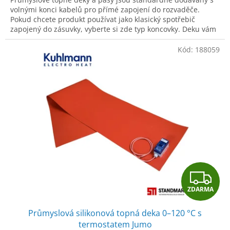
volnými konci kabelů pro přímé zapojení do rozvaděče.
Pokud chcete produkt používat jako klasický spotřebič
zapojený do zásuvky, vyberte si zde typ koncovky. Deku vám
dodáme plně zkompletovanou a připravenou k okamžitému
použití.
Kód:
188059
Z
ZDARMA
D
Průmyslová silikonová topná deka 0–120 °C s
A
termostatem Jumo