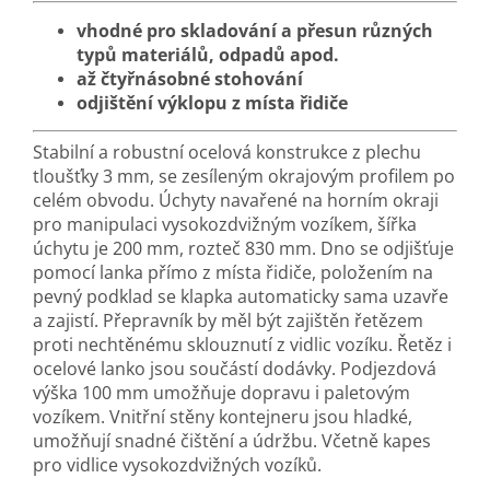
vhodné pro skladování a přesun různých
typů materiálů, odpadů apod.
až čtyřnásobné stohování
odjištění výklopu z místa řidiče
Stabilní a robustní ocelová konstrukce z plechu
tloušťky 3 mm, se zesíleným okrajovým profilem po
celém obvodu. Úchyty navařené na horním okraji
pro manipulaci vysokozdvižným vozíkem, šířka
úchytu je 200 mm, rozteč 830 mm. Dno se odjišťuje
pomocí lanka přímo z místa řidiče, položením na
pevný podklad se klapka automaticky sama uzavře
a zajistí. Přepravník by měl být zajištěn řetězem
proti nechtěnému sklouznutí z vidlic vozíku. Řetěz i
ocelové lanko jsou součástí dodávky. Podjezdová
výška 100 mm umožňuje dopravu i paletovým
vozíkem. Vnitřní stěny kontejneru jsou hladké,
umožňují snadné čištění a údržbu. Včetně kapes
pro vidlice vysokozdvižných vozíků.