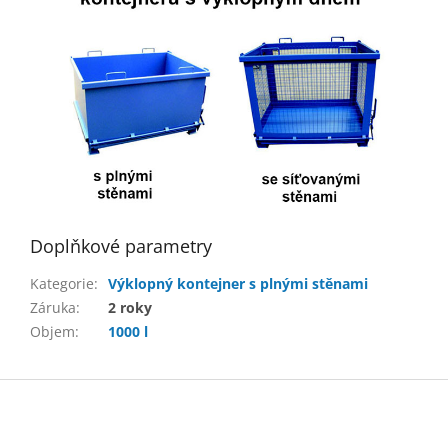
Doplňkové parametry
Kategorie
:
Výklopný kontejner s plnými stěnami
Záruka
:
2 roky
Objem
:
1000 l
Z
á
p