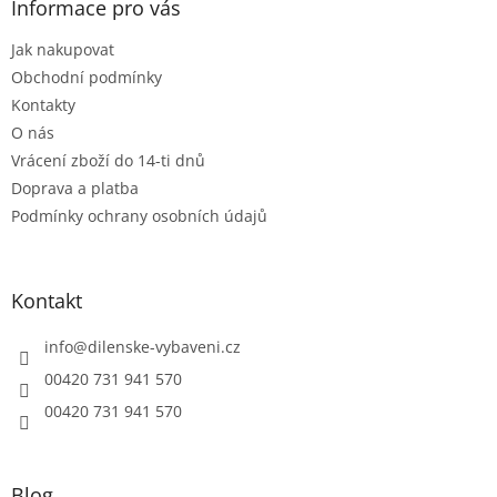
a
Informace pro vás
t
Jak nakupovat
í
Obchodní podmínky
Kontakty
O nás
Vrácení zboží do 14-ti dnů
Doprava a platba
Podmínky ochrany osobních údajů
Kontakt
info
@
dilenske-vybaveni.cz
00420 731 941 570
00420 731 941 570
Blog