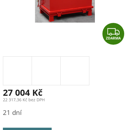
Z
ZDARMA
D
A
R
M
A
27 004 Kč
22 317,36 Kč bez DPH
Měrná
21 dní
cena: