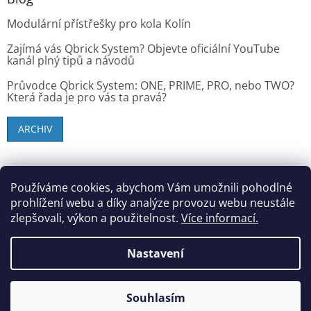
Modulární přístřešky pro kola Kolín
Zajímá vás Qbrick System? Objevte oficiální YouTube
kanál plný tipů a návodů
Průvodce Qbrick System: ONE, PRIME, PRO, nebo TWO?
Která řada je pro vás ta pravá?
ARCHIV
SK zákazníci - dielenske-vybavenie.sk
Používáme cookies, abychom Vám umožnili pohodlné
prohlížení webu a díky analýze provozu webu neustále
zlepšovali, výkon a použitelnost.
Více informací.
Vytvořil Shoptet
Nastavení
Copyright 2026
StandMar (Dílenské vybavení)
. Všechna
Souhlasím
práva vyhrazena.