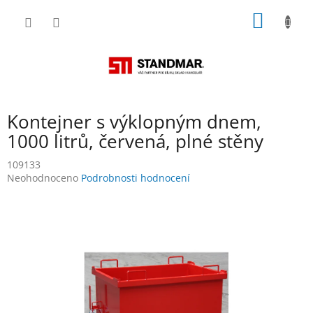
Přejít
NÁKUP
na
obsah
KOŠÍK
Kontejner s výklopným dnem,
1000 litrů, červená, plné stěny
109133
Průměrné
Neohodnoceno
Podrobnosti hodnocení
hodnocení
produktu
je
0,0
z
5
hvězdiček.