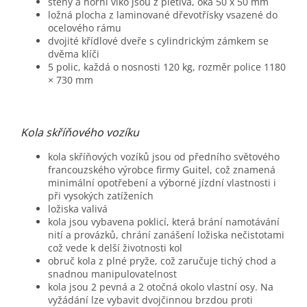
stěny a horní víko jsou z pletiva, oka 50 x 50 mm
ložná plocha z laminované dřevotřísky vsazené do
ocelového rámu
dvojité křídlové dveře s cylindrickým zámkem se
dvěma klíči
5 polic, každá o nosnosti 120 kg, rozměr police 1180
× 730 mm
Kola skříňového vozíku
kola skříňových vozíků jsou od předního světového
francouzského výrobce firmy Guitel, což znamená
minimální opotřebení a výborné jízdní vlastnosti i
při vysokých zatíženích
ložiska valivá
kola jsou vybavena poklicí, která brání namotávání
nití a provázků, chrání zanášení ložiska nečistotami
což vede k delší životnosti kol
obruč kola z plné pryže, což zaručuje tichý chod a
snadnou manipulovatelnost
kola jsou 2 pevná a 2 otočná okolo vlastní osy. Na
vyžádání lze vybavit dvojčinnou brzdou proti