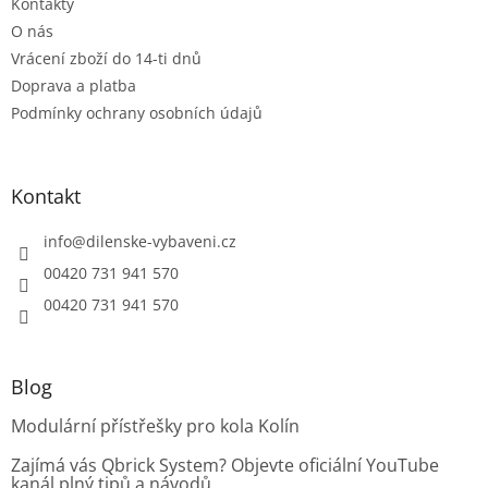
Kontakty
O nás
Vrácení zboží do 14-ti dnů
Doprava a platba
Podmínky ochrany osobních údajů
Kontakt
info
@
dilenske-vybaveni.cz
00420 731 941 570
00420 731 941 570
Blog
Modulární přístřešky pro kola Kolín
Zajímá vás Qbrick System? Objevte oficiální YouTube
kanál plný tipů a návodů