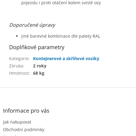
pojezdu i proti otáčení kolem svislé osy
Doporučené úpravy
jiné barevné kombinace dle palety RAL
Doplňkové parametry
Kategorie
:
Kontejnerové a skříňové vozíky
Záruka
:
2 roky
Hmotnost
:
68 kg
Z
á
p
a
Informace pro vás
t
Jak nakupovat
í
Obchodní podmínky