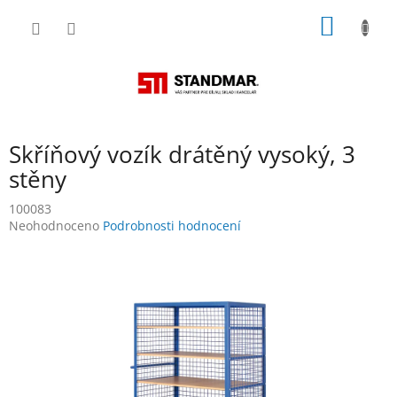
Přejít
NÁKUP
na
obsah
KOŠÍK
Skříňový vozík drátěný vysoký, 3
stěny
100083
Průměrné
Neohodnoceno
Podrobnosti hodnocení
hodnocení
produktu
je
0,0
z
5
hvězdiček.