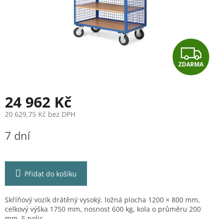
Z
ZDARMA
D
A
24 962 Kč
R
20 629,75 Kč bez DPH
Měrná
M
7 dní
cena:
A
Přidat do košíku
Skříňový vozík drátěný vysoký, ložná plocha 1200 × 800 mm,
celkový výška 1750 mm, nosnost 600 kg, kola o průměru 200
mm, 5 polic.