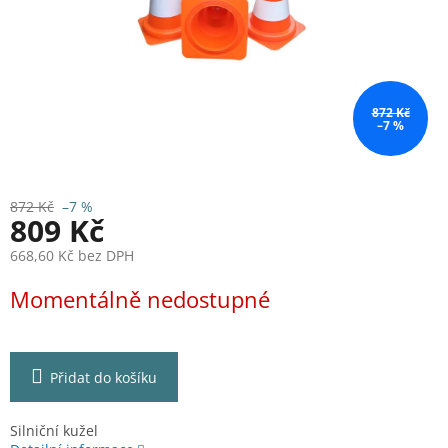
872 Kč
–7 %
872 Kč
–7 %
809 Kč
668,60 Kč bez DPH
Měrná
Momentálně nedostupné
cena:
Přidat do košíku
Silniční kužel