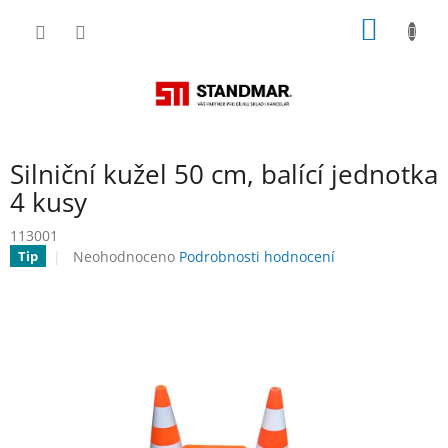
Přejít
NÁKUP
na
obsah
KOŠÍK
Silniční kužel 50 cm, balící jednotka
4 kusy
113001
Průměrné
Neohodnoceno
Podrobnosti hodnocení
Tip
hodnocení
produktu
je
0,0
z
5
hvězdiček.