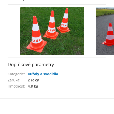
Doplňkové parametry
Kategorie
:
Kužely a svodidla
Záruka
:
2 roky
Hmotnost
:
4.8 kg
Z
á
p