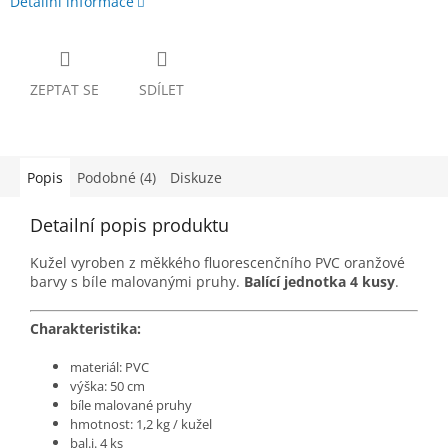
Detailní informace
ZEPTAT SE
SDÍLET
Popis
Podobné (4)
Diskuze
Detailní popis produktu
Kužel vyroben z měkkého fluorescenčního PVC oranžové
barvy s bíle malovanými pruhy.
Balící jednotka 4 kusy
.
Charakteristika:
materiál: PVC
výška: 50 cm
bíle malované pruhy
hmotnost: 1,2 kg / kužel
bal.j. 4 ks