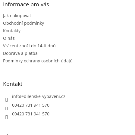
a
Informace pro vás
t
Jak nakupovat
í
Obchodní podmínky
Kontakty
O nás
Vrácení zboží do 14-ti dnů
Doprava a platba
Podmínky ochrany osobních údajů
Kontakt
info
@
dilenske-vybaveni.cz
00420 731 941 570
00420 731 941 570