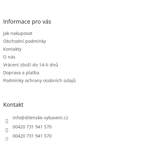
Z
á
p
a
Informace pro vás
t
Jak nakupovat
í
Obchodní podmínky
Kontakty
O nás
Vrácení zboží do 14-ti dnů
Doprava a platba
Podmínky ochrany osobních údajů
Kontakt
info
@
dilenske-vybaveni.cz
00420 731 941 570
00420 731 941 570