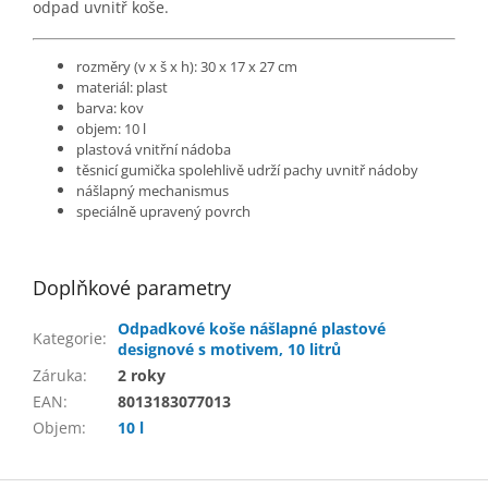
odpad uvnitř koše.
rozměry (v x š x h): 30 x 17 x 27 cm
materiál: plast
barva: kov
objem: 10 l
plastová vnitřní nádoba
těsnicí gumička spolehlivě udrží pachy uvnitř nádoby
nášlapný mechanismus
speciálně upravený povrch
Doplňkové parametry
Odpadkové koše nášlapné plastové
Kategorie
:
designové s motivem, 10 litrů
Záruka
:
2 roky
EAN
:
8013183077013
Objem
:
10 l