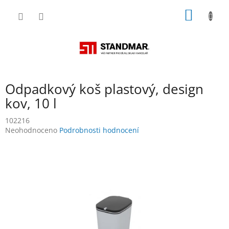
Přejít
NÁKUP
na
obsah
KOŠÍK
Odpadkový koš plastový, design
kov, 10 l
102216
Průměrné
Neohodnoceno
Podrobnosti hodnocení
hodnocení
produktu
je
0,0
z
5
hvězdiček.