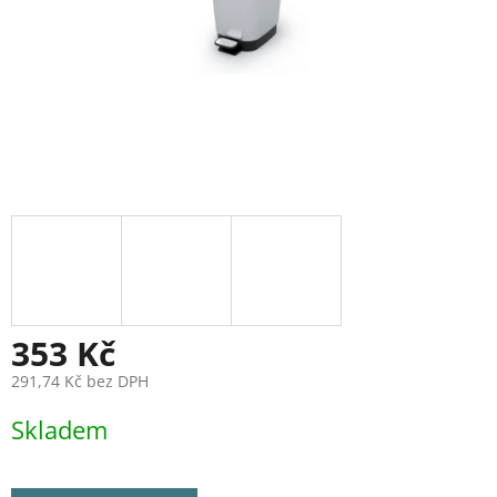
353 Kč
291,74 Kč bez DPH
Měrná
Skladem
cena: