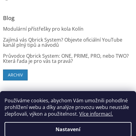
Blog
Modulární přístřešky pro kola Kolín
Zajímá vás Qbrick System? Objevte oficiální YouTube
kanál plný tipů a návodů
Průvodce Qbrick System: ONE, PRIME, PRO, nebo TWO?
Která řada je pro vás ta pravá?
ARCHIV
SK zákazníci - dielenske-vybavenie.sk
Používáme cookies, abychom Vám umožnili pohodlné
prohlížení webu a díky analýze provozu webu neustále
zlepšovali, výkon a použitelnost.
Více informací.
Vytvořil Shoptet
Nastavení