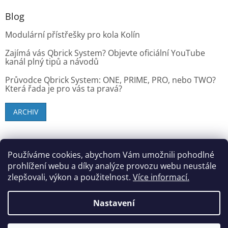
Blog
Modulární přístřešky pro kola Kolín
Zajímá vás Qbrick System? Objevte oficiální YouTube
kanál plný tipů a návodů
Průvodce Qbrick System: ONE, PRIME, PRO, nebo TWO?
Která řada je pro vás ta pravá?
ARCHIV
SK zákazníci - dielenske-vybavenie.sk
Používáme cookies, abychom Vám umožnili pohodlné
prohlížení webu a díky analýze provozu webu neustále
zlepšovali, výkon a použitelnost.
Více informací.
Vytvořil Shoptet
Nastavení
Copyright 2026
StandMar (Dílenské vybavení)
. Všechna