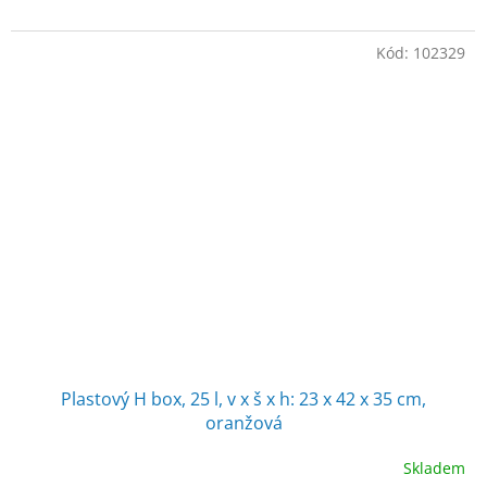
Kód:
102329
Plastový H box, 25 l, v x š x h: 23 x 42 x 35 cm,
oranžová
Skladem