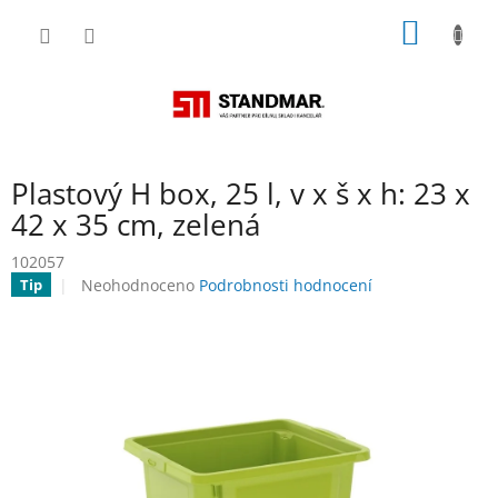
Přejít
NÁKUP
na
obsah
KOŠÍK
Plastový H box, 25 l, v x š x h: 23 x
42 x 35 cm, zelená
102057
Průměrné
Neohodnoceno
Podrobnosti hodnocení
Tip
hodnocení
produktu
je
0,0
z
5
hvězdiček.