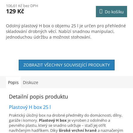
106,61 Kč bez DPH
129 Kč
Do košíku
Odolný plastový H box o objemu 25 l je určen pro přehledné
skladování drobných věcí. Nabízí snadnou manipulaci,
jednoduchou údržbu a možnost stohování.
ZOBRAZIT VŠECHNY SOUVISEJÍCÍ PRODUKTY
Popis
Diskuze
Detailní popis produktu
Plastový H box 25 l
Praktický úložný box na drobné předměty do domácnosti, dílny,
garáže i komory.
Plastový H box
je vyroben z odolného a
pevného plastu, který se snadno udržuje – stačí jej otřít
navlhčeným hadříkem. Díky
široké vrchní hraně
a naznačeným