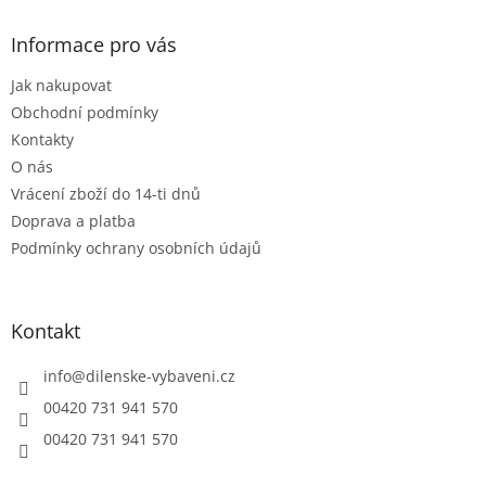
p
a
Informace pro vás
t
Jak nakupovat
í
Obchodní podmínky
Kontakty
O nás
Vrácení zboží do 14-ti dnů
Doprava a platba
Podmínky ochrany osobních údajů
Kontakt
info
@
dilenske-vybaveni.cz
00420 731 941 570
00420 731 941 570