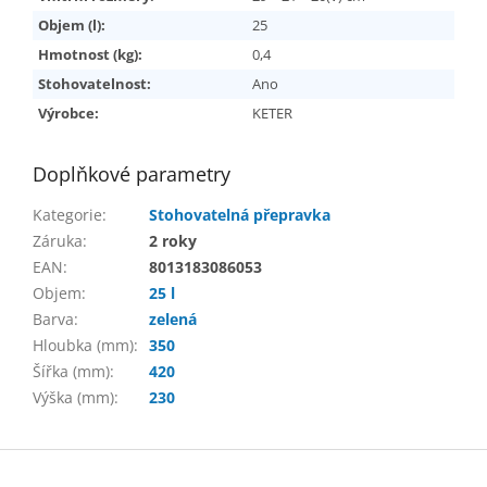
Objem (l):
25
Hmotnost (kg):
0,4
Stohovatelnost:
Ano
Výrobce:
KETER
Doplňkové parametry
Kategorie
:
Stohovatelná přepravka
Záruka
:
2 roky
EAN
:
8013183086053
Objem
:
25 l
Barva
:
zelená
Hloubka (mm)
:
350
Šířka (mm)
:
420
Výška (mm)
:
230
Z
á