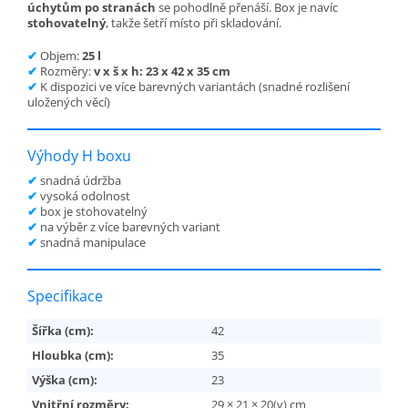
úchytům po stranách
se pohodlně přenáší. Box je navíc
stohovatelný
, takže šetří místo při skladování.
✔
Objem:
25 l
✔
Rozměry:
v x š x h: 23 x 42 x 35 cm
✔
K dispozici ve více barevných variantách (snadné rozlišení
uložených věcí)
Výhody H boxu
✔
snadná údržba
✔
vysoká odolnost
✔
box je stohovatelný
✔
na výběr z více barevných variant
✔
snadná manipulace
Specifikace
Šířka (cm):
42
Hloubka (cm):
35
Výška (cm):
23
Vnitřní rozměry:
29 × 21 × 20(v) cm