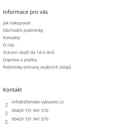
p
a
Informace pro vás
t
Jak nakupovat
í
Obchodní podmínky
Kontakty
O nás
Vrácení zboží do 14-ti dnů
Doprava a platba
Podmínky ochrany osobních údajů
Kontakt
info
@
dilenske-vybaveni.cz
00420 731 941 570
00420 731 941 570