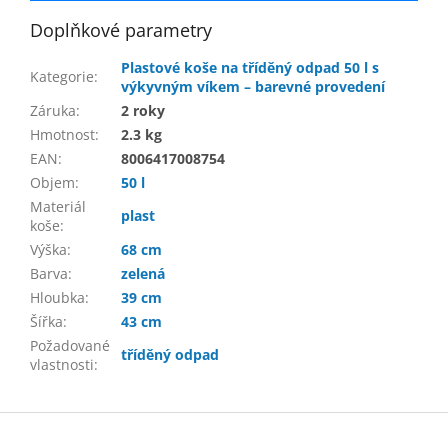
Doplňkové parametry
Plastové koše na tříděný odpad 50 l s
Kategorie
:
výkyvným víkem – barevné provedení
Záruka
:
2 roky
Hmotnost
:
2.3 kg
EAN
:
8006417008754
Objem
:
50 l
Materiál
plast
koše
:
Výška
:
68 cm
Barva
:
zelená
Hloubka
:
39 cm
Šířka
:
43 cm
Požadované
tříděný odpad
vlastnosti
:
Z
á