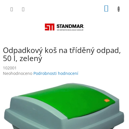
Přejít
NÁKUP
na
obsah
KOŠÍK
Odpadkový koš na tříděný odpad,
50 l, zelený
102001
Průměrné
Neohodnoceno
Podrobnosti hodnocení
hodnocení
produktu
je
0,0
z
5
hvězdiček.