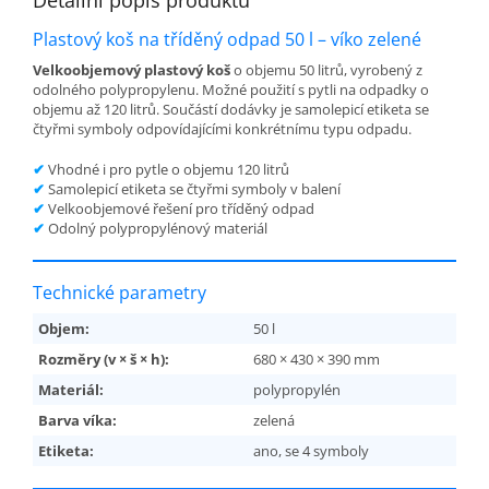
Plastový koš na tříděný odpad 50 l – víko zelené
Velkoobjemový plastový koš
o objemu 50 litrů, vyrobený z
odolného polypropylenu. Možné použití s pytli na odpadky o
objemu až 120 litrů. Součástí dodávky je samolepicí etiketa se
čtyřmi symboly odpovídajícími konkrétnímu typu odpadu.
✔
Vhodné i pro pytle o objemu 120 litrů
✔
Samolepicí etiketa se čtyřmi symboly v balení
✔
Velkoobjemové řešení pro tříděný odpad
✔
Odolný polypropylénový materiál
Technické parametry
Objem:
50 l
Rozměry (v × š × h):
680 × 430 × 390 mm
Materiál:
polypropylén
Barva víka:
zelená
Etiketa:
ano, se 4 symboly