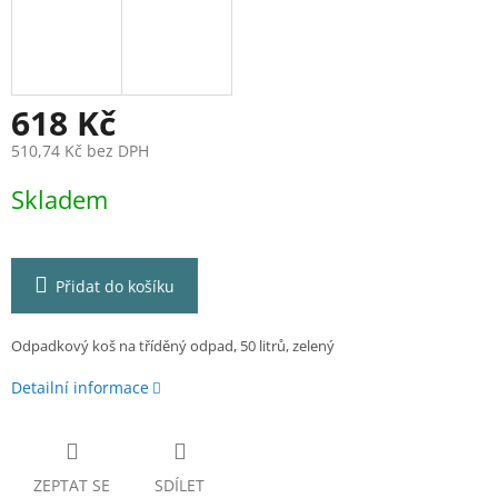
618 Kč
510,74 Kč bez DPH
Měrná
Skladem
cena:
Přidat do košíku
Odpadkový koš na tříděný odpad, 50 litrů, zelený
Detailní informace
ZEPTAT SE
SDÍLET