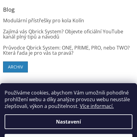
Blog
Modulární přístřešky pro kola Kolín
Zajímá vás Qbrick System? Objevte oficiální YouTube
kanál plný tipů a návodů
Průvodce Qbrick System: ONE, PRIME, PRO, nebo TWO?
Která řada je pro vás ta pravá?
ARCHIV
SK zákazníci - dielenske-vybavenie.sk
Používáme cookies, abychom Vám umožnili pohodlné
prohlížení webu a díky analýze provozu webu neustále
zlepšovali, výkon a použitelnost.
Více informací.
Vytvořil Shoptet
Nastavení
Copyright 2026
StandMar (Dílenské vybavení)
. Všechna