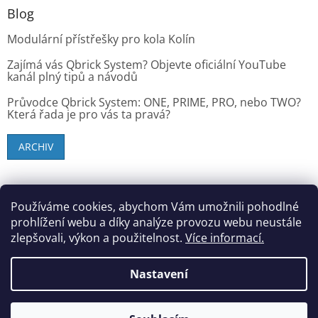
Blog
Modulární přístřešky pro kola Kolín
Zajímá vás Qbrick System? Objevte oficiální YouTube
kanál plný tipů a návodů
Průvodce Qbrick System: ONE, PRIME, PRO, nebo TWO?
Která řada je pro vás ta pravá?
ARCHIV
SK zákazníci - dielenske-vybavenie.sk
Používáme cookies, abychom Vám umožnili pohodlné
prohlížení webu a díky analýze provozu webu neustále
zlepšovali, výkon a použitelnost.
Více informací.
Vytvořil Shoptet
Nastavení
Copyright 2026
StandMar (Dílenské vybavení)
. Všechna