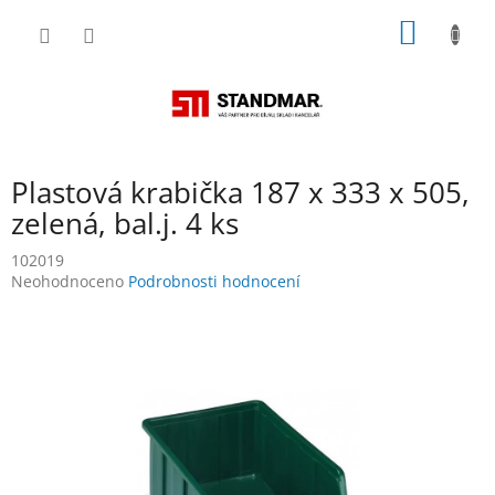
Přejít
NÁKUP
na
obsah
KOŠÍK
Plastová krabička 187 x 333 x 505,
zelená, bal.j. 4 ks
102019
Průměrné
Neohodnoceno
Podrobnosti hodnocení
hodnocení
produktu
je
0,0
z
5
hvězdiček.