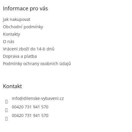
p
a
Informace pro vás
t
Jak nakupovat
í
Obchodní podmínky
Kontakty
O nás
Vrácení zboží do 14-ti dnů
Doprava a platba
Podmínky ochrany osobních údajů
Kontakt
info
@
dilenske-vybaveni.cz
00420 731 941 570
00420 731 941 570