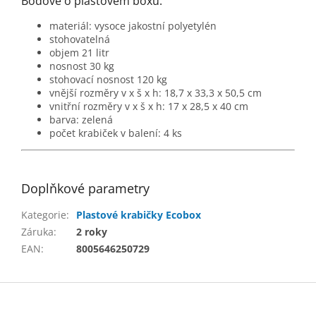
Bodově o plastovém boxu:
materiál: vysoce jakostní polyetylén
stohovatelná
objem 21 litr
nosnost 30 kg
stohovací nosnost 120 kg
vnější rozměry v x š x h:
18,7 x 33,3 x 50,5 cm
vnitřní rozměry v x š x h:
17 x 28,5 x 40 cm
barva: zelená
počet krabiček v balení: 4 ks
Doplňkové parametry
Kategorie
:
Plastové krabičky Ecobox
Záruka
:
2 roky
EAN
:
8005646250729
Z
á