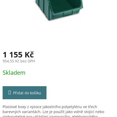
1 155 Kč
954,55 Kč bez DPH
Měrná
Skladem
cena:
Přidat do košíku
Plastové boxy z vysoce jakostního polyetylénu ve třech
barevných variantách. Lze je použít jako volně stojící nebo
stohovatelné pro ukládání spojovacího, elektronického,