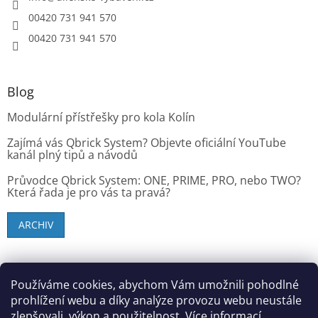
00420 731 941 570
00420 731 941 570
Blog
Modulární přístřešky pro kola Kolín
Zajímá vás Qbrick System? Objevte oficiální YouTube
kanál plný tipů a návodů
Průvodce Qbrick System: ONE, PRIME, PRO, nebo TWO?
Která řada je pro vás ta pravá?
ARCHIV
SK zákazníci - dielenske-vybavenie.sk
Používáme cookies, abychom Vám umožnili pohodlné
prohlížení webu a díky analýze provozu webu neustále
zlepšovali, výkon a použitelnost.
Více informací.