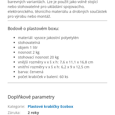
barevných variantách. Lze je použít jako volně stojící
nebo stohovatelné pro ukládání spojovacího,
elektronického, těsnícího materiálu a drobných součástek
pro výrobu nebo montáž.
Bodově o plastovém boxu:
materiál: vysoce jakostní polyetylén
stohovatelná
objem 1 litr
nosnost 2 kg
stohovací nosnost 20 kg
vnější rozměry v x š x h:
7,6 x 11,1 x 16,8 cm
vnitřní rozměry v x š x h:
6,2 x 9 x 12,5 cm
barva: červená
počet krabiček v balení: 60 ks
Doplňkové parametry
Kategorie
:
Plastové krabičky Ecobox
Záruka
:
2 roky