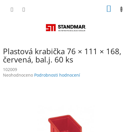
Přejít
NÁKUP
na
obsah
KOŠÍK
Plastová krabička 76 × 111 × 168,
červená, bal.j. 60 ks
102009
Průměrné
Neohodnoceno
Podrobnosti hodnocení
hodnocení
produktu
je
0,0
z
5
hvězdiček.