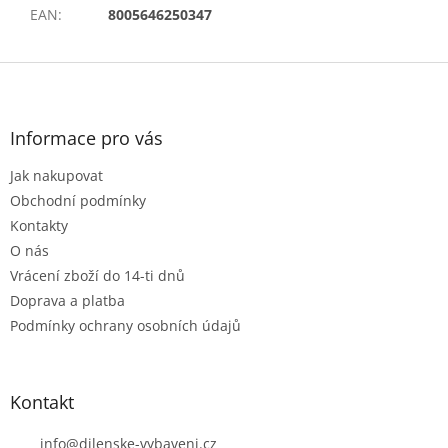
EAN
:
8005646250347
Z
á
p
a
Informace pro vás
t
Jak nakupovat
í
Obchodní podmínky
Kontakty
O nás
Vrácení zboží do 14-ti dnů
Doprava a platba
Podmínky ochrany osobních údajů
Kontakt
info
@
dilenske-vybaveni.cz