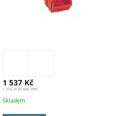
1 537 Kč
1 270,25 Kč bez DPH
Měrná
Skladem
cena: