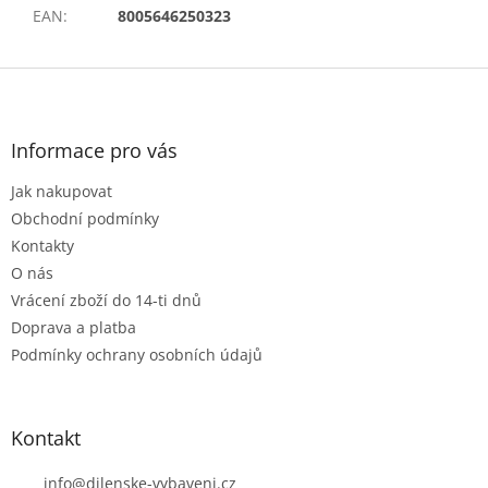
EAN
:
8005646250323
Z
á
p
a
Informace pro vás
t
Jak nakupovat
í
Obchodní podmínky
Kontakty
O nás
Vrácení zboží do 14-ti dnů
Doprava a platba
Podmínky ochrany osobních údajů
Kontakt
info
@
dilenske-vybaveni.cz