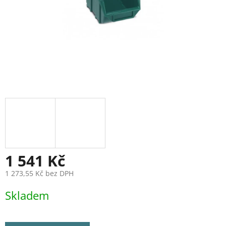
1 541 Kč
1 273,55 Kč bez DPH
Měrná
Skladem
cena: