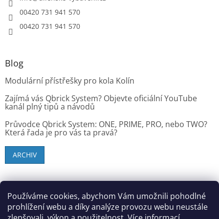
00420 731 941 570
00420 731 941 570
Blog
Modulární přístřešky pro kola Kolín
Zajímá vás Qbrick System? Objevte oficiální YouTube
kanál plný tipů a návodů
Průvodce Qbrick System: ONE, PRIME, PRO, nebo TWO?
Která řada je pro vás ta pravá?
ARCHIV
SK zákazníci - dielenske-vybavenie.sk
Používáme cookies, abychom Vám umožnili pohodlné
prohlížení webu a díky analýze provozu webu neustále
zlepšovali, výkon a použitelnost.
Více informací.