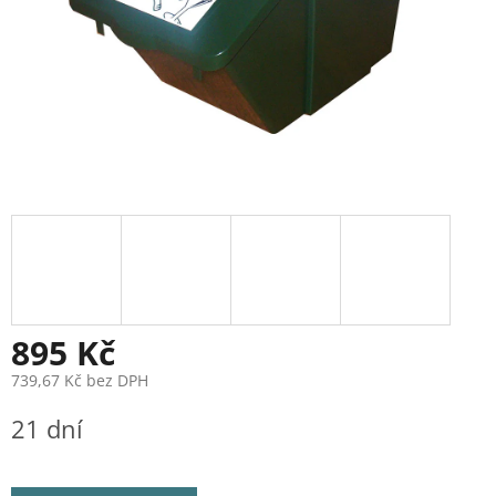
895 Kč
739,67 Kč bez DPH
Měrná
21 dní
cena: