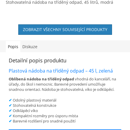
Stohovatelná nádoba na tříděný odpad, 45 litrů, modrá
ZOBRAZIT VŠECHNY SOUVISEJÍCÍ PRODUKTY
Popis
Diskuze
Detailní popis produktu
Plastová nádoba na tříděný odpad – 45 l, zelená
Oblíbená nádoba na tříděný odpad
vhodná do kanceláří, na
úřady, do škol i nemocnic. Barevné provedení umožňuje
snadnou orientaci. Nádoba je stohovatelná, víko je odklápěcí.
✔
Odolný plastový materiál
✔
Stohovatelná konstrukce
✔
Odklápěcí víko
✔
Kompaktní rozměry pro úsporu místa
✔
Barevné rozlišení pro snadné použití