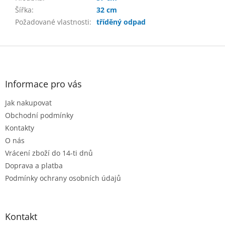
Šířka
:
32 cm
Požadované vlastnosti
:
tříděný odpad
Z
á
p
a
Informace pro vás
t
Jak nakupovat
í
Obchodní podmínky
Kontakty
O nás
Vrácení zboží do 14-ti dnů
Doprava a platba
Podmínky ochrany osobních údajů
Kontakt