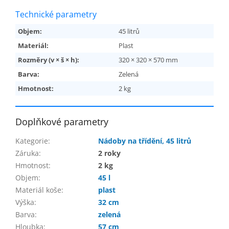
Technické parametry
Objem:
45 litrů
Materiál:
Plast
Rozměry (v × š × h):
320 × 320 × 570 mm
Barva:
Zelená
Hmotnost:
2 kg
Doplňkové parametry
Kategorie
:
Nádoby na třídění, 45 litrů
Záruka
:
2 roky
Hmotnost
:
2 kg
Objem
:
45 l
Materiál koše
:
plast
Výška
:
32 cm
Barva
:
zelená
Hloubka
:
57 cm