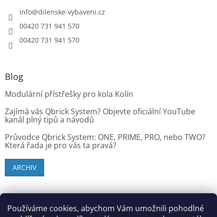
info
@
dilenske-vybaveni.cz
00420 731 941 570
00420 731 941 570
Blog
Modulární přístřešky pro kola Kolín
Zajímá vás Qbrick System? Objevte oficiální YouTube
kanál plný tipů a návodů
Průvodce Qbrick System: ONE, PRIME, PRO, nebo TWO?
Která řada je pro vás ta pravá?
ARCHIV
SK zákazníci - dielenske-vybavenie.sk
Používáme cookies, abychom Vám umožnili pohodlné