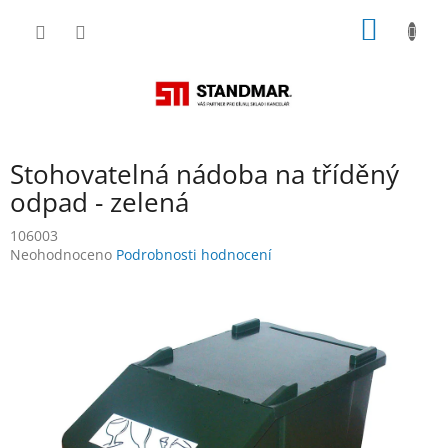
Přejít
NÁKUP
na
obsah
KOŠÍK
Stohovatelná nádoba na tříděný
odpad - zelená
106003
Průměrné
Neohodnoceno
Podrobnosti hodnocení
hodnocení
produktu
je
0,0
z
5
hvězdiček.