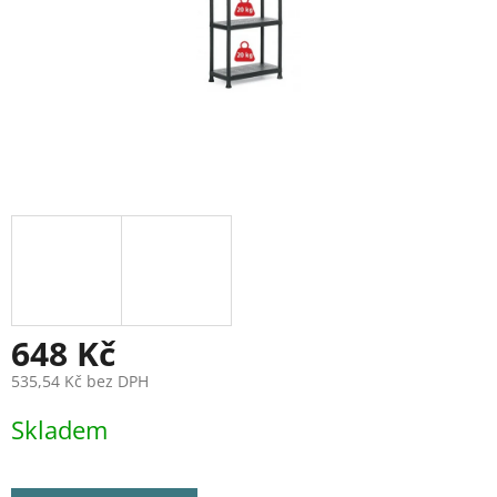
648 Kč
535,54 Kč bez DPH
Měrná
Skladem
cena: