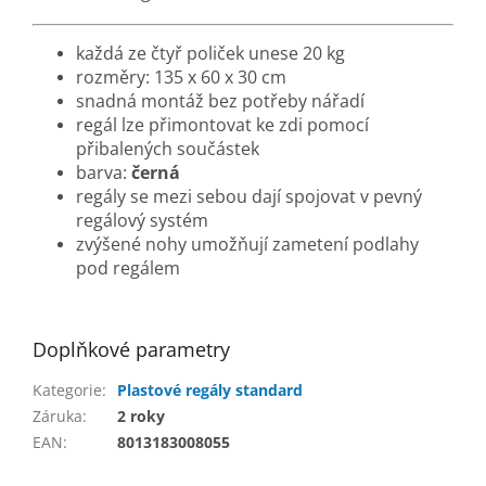
každá ze čtyř poliček unese 20 kg
rozměry: 135 x 60 x 30 cm
snadná montáž bez potřeby nářadí
regál lze přimontovat ke zdi pomocí
přibalených součástek
barva:
černá
regály se mezi sebou dají spojovat v pevný
regálový systém
zvýšené nohy umožňují zametení podlahy
pod regálem
Doplňkové parametry
Kategorie
:
Plastové regály standard
Záruka
:
2 roky
EAN
:
8013183008055