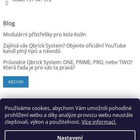
Blog
Modulární přístřešky pro kola Kolín
Zajímá vás Qbrick System? Objevte oficiální YouTube
kanál plný tipů a návodů
Průvodce Qbrick System: ONE, PRIME, PRO, nebo TWO?
Která řada je pro vás ta pravá?
ARCHIV
SK zákazníci - dielenske-vybavenie.sk
Používáme cookies, abychom Vám umožnili pohodlné
prohlížení webu a díky analýze provozu webu neustále
zlepšovali, výkon a použitelnost.
Více informací.
Vytvořil Shoptet
Nastavení