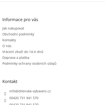
Z
á
p
a
Informace pro vás
t
Jak nakupovat
í
Obchodní podmínky
Kontakty
O nás
Vrácení zboží do 14-ti dnů
Doprava a platba
Podmínky ochrany osobních údajů
Kontakt
info
@
dilenske-vybaveni.cz
00420 731 941 570
00420 731 941 570