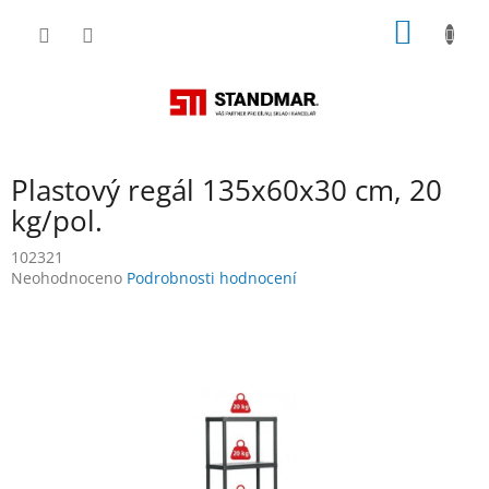
Přejít
NÁKUP
na
obsah
KOŠÍK
Plastový regál 135x60x30 cm, 20
kg/pol.
102321
Průměrné
Neohodnoceno
Podrobnosti hodnocení
hodnocení
produktu
je
0,0
z
5
hvězdiček.