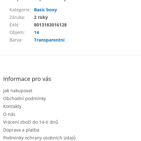
Kategorie
:
Basic boxy
Záruka
:
2 roky
EAN
:
8013183016128
Objem
:
14
Barva
:
Transparentní
Z
á
p
a
Informace pro vás
t
Jak nakupovat
í
Obchodní podmínky
Kontakty
O nás
Vrácení zboží do 14-ti dnů
Doprava a platba
Podmínky ochrany osobních údajů