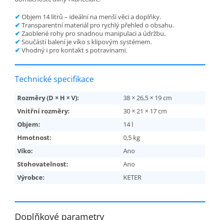
✔
Objem 14 litrů – ideální na menší věci a doplňky.
✔
Transparentní materiál pro rychlý přehled o obsahu.
✔
Zaoblené rohy pro snadnou manipulaci a údržbu.
✔
Součástí balení je víko s klipovým systémem.
✔
Vhodný i pro kontakt s potravinami.
Technické specifikace
Rozměry (D × H × V):
38 × 26,5 × 19 cm
Vnitřní rozměry:
30 × 21 × 17 cm
Objem:
14 l
Hmotnost:
0,5 kg
Víko:
Ano
Stohovatelnost:
Ano
Výrobce:
KETER
Doplňkové parametry