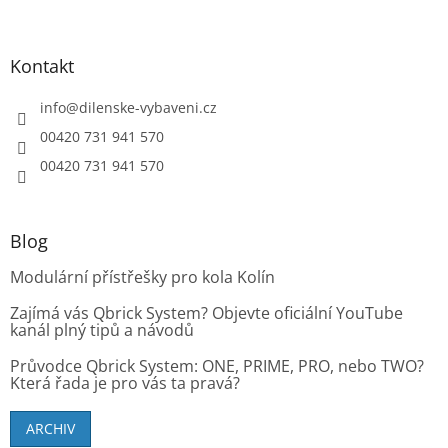
Kontakt
info
@
dilenske-vybaveni.cz
00420 731 941 570
00420 731 941 570
Blog
Modulární přístřešky pro kola Kolín
Zajímá vás Qbrick System? Objevte oficiální YouTube
kanál plný tipů a návodů
Průvodce Qbrick System: ONE, PRIME, PRO, nebo TWO?
Která řada je pro vás ta pravá?
ARCHIV