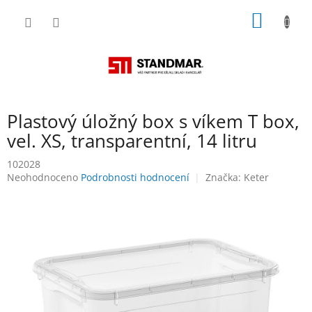
Přejít
NÁKUP
na
obsah
KOŠÍK
Plastový úložný box s víkem T box,
vel. XS, transparentní, 14 litru
102028
Průměrné
Neohodnoceno
Podrobnosti hodnocení
Značka:
Keter
hodnocení
produktu
je
0,0
z
5
hvězdiček.