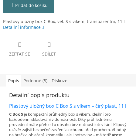
Přidat do košíku
Plastový úložný box C Box, vel. S s víkem, transparentní, 11 l
Detailní informace
ZEPTAT SE
SDÍLET
Popis
Podobné (5)
Diskuze
Detailní popis produktu
Plastový úložný box C Box S s víkem – čirý plast, 11 l
C Box S
je kompaktní průhledný box s víkem, ideální pro
každodenní skladování v domácnosti. Díky průhlednému
provedení máte přehled o obsahu bez nutnosti otevírání. Klipový
uzávěr zajistí bezpečné zavření a ochranu před prachem. Vhodný
na hračky, oblečení, kosmetiku, ale i potraviny – má totiž
atest