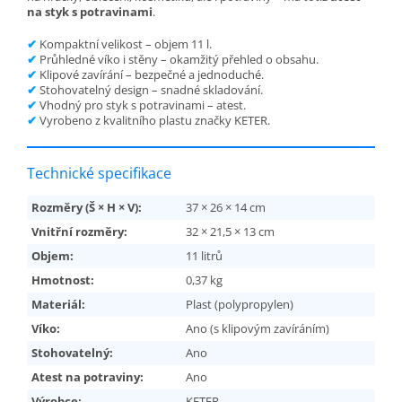
na styk s potravinami
.
✔
Kompaktní velikost – objem 11 l.
✔
Průhledné víko i stěny – okamžitý přehled o obsahu.
✔
Klipové zavírání – bezpečné a jednoduché.
✔
Stohovatelný design – snadné skladování.
✔
Vhodný pro styk s potravinami – atest.
✔
Vyrobeno z kvalitního plastu značky KETER.
Technické specifikace
Rozměry (Š × H × V):
37 × 26 × 14 cm
Vnitřní rozměry:
32 × 21,5 × 13 cm
Objem:
11 litrů
Hmotnost:
0,37 kg
Materiál:
Plast (polypropylen)
Víko:
Ano (s klipovým zavíráním)
Stohovatelný:
Ano
Atest na potraviny:
Ano
Výrobce:
KETER