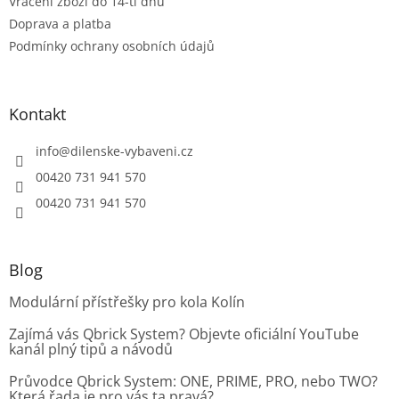
Vrácení zboží do 14-ti dnů
Doprava a platba
Podmínky ochrany osobních údajů
Kontakt
info
@
dilenske-vybaveni.cz
00420 731 941 570
00420 731 941 570
Blog
Modulární přístřešky pro kola Kolín
Zajímá vás Qbrick System? Objevte oficiální YouTube
kanál plný tipů a návodů
Průvodce Qbrick System: ONE, PRIME, PRO, nebo TWO?
Která řada je pro vás ta pravá?