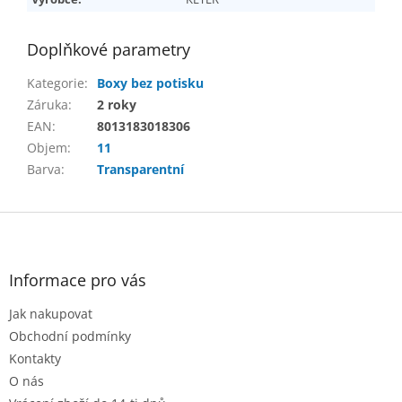
Doplňkové parametry
Kategorie
:
Boxy bez potisku
Záruka
:
2 roky
EAN
:
8013183018306
Objem
:
11
Barva
:
Transparentní
Z
á
p
a
Informace pro vás
t
Jak nakupovat
í
Obchodní podmínky
Kontakty
O nás