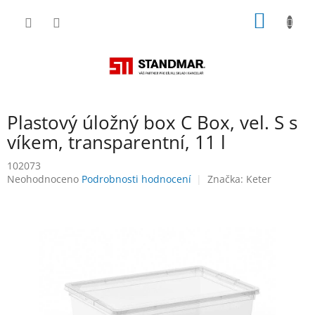
Přejít
NÁKUP
na
obsah
KOŠÍK
Plastový úložný box C Box, vel. S s
víkem, transparentní, 11 l
102073
Průměrné
Neohodnoceno
Podrobnosti hodnocení
Značka:
Keter
hodnocení
produktu
je
0,0
z
5
hvězdiček.