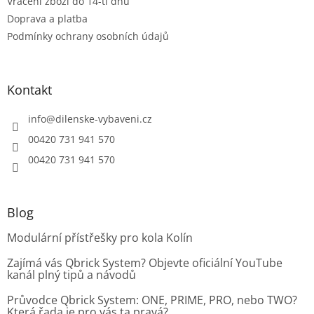
Vrácení zboží do 14-ti dnů
Doprava a platba
Podmínky ochrany osobních údajů
Kontakt
info
@
dilenske-vybaveni.cz
00420 731 941 570
00420 731 941 570
Blog
Modulární přístřešky pro kola Kolín
Zajímá vás Qbrick System? Objevte oficiální YouTube
kanál plný tipů a návodů
Průvodce Qbrick System: ONE, PRIME, PRO, nebo TWO?
Která řada je pro vás ta pravá?