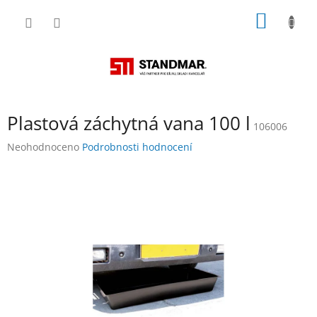
Přejít
NÁKUP
na
obsah
KOŠÍK
Plastová záchytná vana 100 l
106006
Průměrné
Neohodnoceno
Podrobnosti hodnocení
hodnocení
produktu
je
0,0
z
5
hvězdiček.