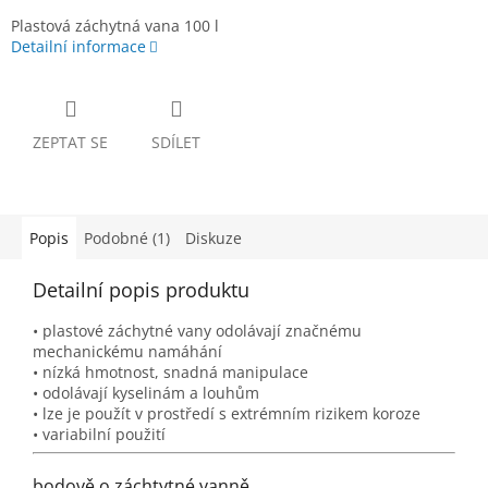
Plastová záchytná vana 100 l
Detailní informace
ZEPTAT SE
SDÍLET
Popis
Podobné (1)
Diskuze
Detailní popis produktu
• plastové záchytné vany odolávají značnému
mechanickému namáhání
• nízká hmotnost, snadná manipulace
• odolávají kyselinám a louhům
• lze je použít v prostředí s extrémním rizikem koroze
• variabilní použití
bodově o záchtytné vanně