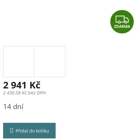
Z
ZDARMA
D
A
R
M
A
2 941 Kč
2 430,58 Kč bez DPH
Měrná
14 dní
cena:
Přidat do košíku