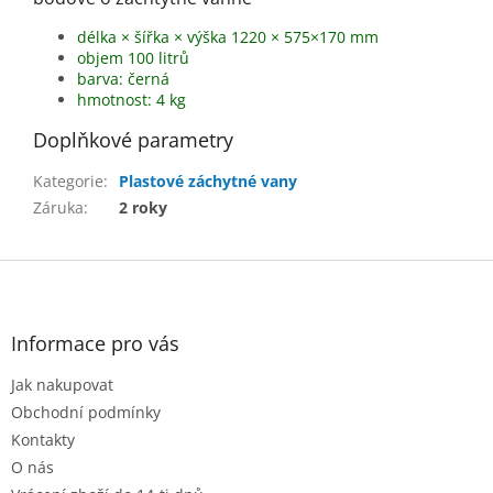
délka × šířka × výška 1220 × 575×170 mm
objem 100 litrů
barva: černá
hmotnost: 4 kg
Doplňkové parametry
Kategorie
:
Plastové záchytné vany
Záruka
:
2 roky
Z
á
p
a
Informace pro vás
t
Jak nakupovat
í
Obchodní podmínky
Kontakty
O nás