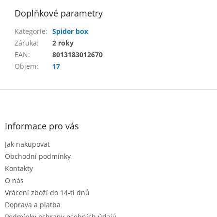
Doplňkové parametry
Kategorie
:
Spider box
Záruka
:
2 roky
EAN
:
8013183012670
Objem
:
17
Z
á
p
a
Informace pro vás
t
Jak nakupovat
í
Obchodní podmínky
Kontakty
O nás
Vrácení zboží do 14-ti dnů
Doprava a platba
Podmínky ochrany osobních údajů