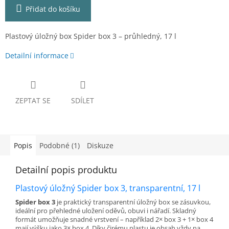
Přidat do košíku
Plastový úložný box Spider box 3 – průhledný, 17 l
Detailní informace
ZEPTAT SE
SDÍLET
Popis
Podobné (1)
Diskuze
Detailní popis produktu
Plastový úložný Spider box 3, transparentní, 17 l
Spider box 3
je praktický transparentní úložný box se zásuvkou,
ideální pro přehledné uložení oděvů, obuvi i nářadí. Skladný
formát umožňuje snadné vrstvení – například 2× box 3 + 1× box 4
mají výšku jako 3× box 4. Díky čirému plastu je obsah vždy na