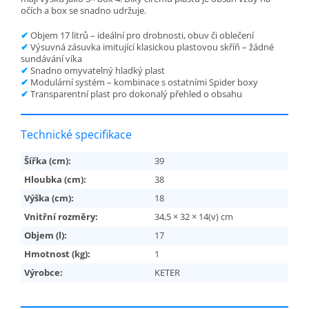
očích a box se snadno udržuje.
✔
Objem 17 litrů – ideální pro drobnosti, obuv či oblečení
✔
Výsuvná zásuvka imitující klasickou plastovou skříň – žádné
sundávání víka
✔
Snadno omyvatelný hladký plast
✔
Modulární systém – kombinace s ostatními Spider boxy
✔
Transparentní plast pro dokonalý přehled o obsahu
Technické specifikace
Šířka (cm):
39
Hloubka (cm):
38
Výška (cm):
18
Vnitřní rozměry:
34,5 × 32 × 14(v) cm
Objem (l):
17
Hmotnost (kg):
1
Výrobce:
KETER