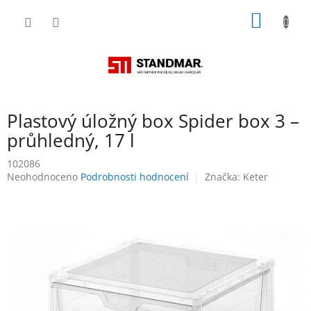
Přejít
NÁKUP
na
obsah
KOŠÍK
Plastový úložný box Spider box 3 –
průhledný, 17 l
102086
Průměrné
Neohodnoceno
Podrobnosti hodnocení
Značka:
Keter
hodnocení
produktu
je
0,0
z
5
hvězdiček.