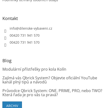
Kontakt
info
@
dilenske-vybaveni.cz
00420 731 941 570
00420 731 941 570
Blog
Modulární přístřešky pro kola Kolín
Zajímá vás Qbrick System? Objevte oficiální YouTube
kanál plný tipů a návodů
Průvodce Qbrick System: ONE, PRIME, PRO, nebo TWO?
Která řada je pro vás ta pravá?
ARCHIV