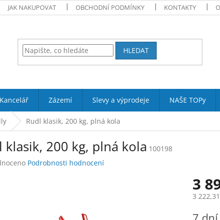
JAK NAKUPOVAT
OBCHODNÍ PODMÍNKY
KONTAKTY
O
HLEDAT
Kancelář
Zázemí
Slevy a výprodeje
NAŠE TOPy
ly
Rudl klasik, 200 kg, plná kola
 klasik, 200 kg, plná kola
100198
né
dnoceno
Podrobnosti hodnocení
ení
3 8
tu
3 222,3
Měrná
7 dní
cena: