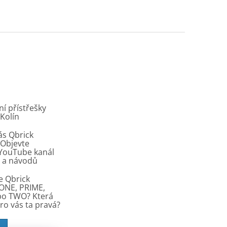
í přístřešky
 Kolín
ás Qbrick
Objevte
í YouTube kanál
ů a návodů
e Qbrick
ONE, PRIME,
bo TWO? Která
pro vás ta pravá?