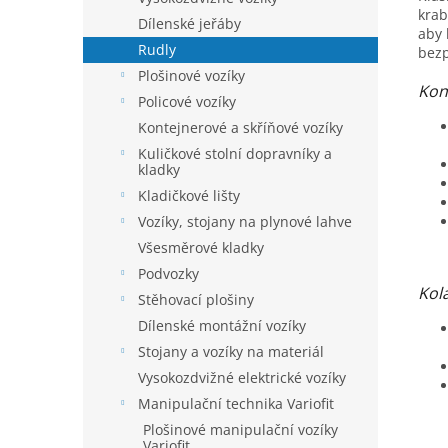
krab
Dílenské jeřáby
aby 
Rudly
bez
Plošinové vozíky
Kon
Policové vozíky
Kontejnerové a skříňové vozíky
Kuličkové stolní dopravníky a
kladky
Kladičkové lišty
Vozíky, stojany na plynové lahve
Všesměrové kladky
Podvozky
Kol
Stěhovací plošiny
Dílenské montážní vozíky
Stojany a vozíky na materiál
Vysokozdvižné elektrické vozíky
Manipulační technika Variofit
Plošinové manipulační vozíky
Variofit