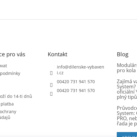
ce pro vás
Kontakt
Blog
Modulárn
ovat
info
@
dilenske-vybaven
pro kola
i.cz
 podmínky
Zajímá v
00420 731 941 570
System? 
00420 731 941 570
oficiáln
oží do 14-ti dnů
plný tip
 platba
Průvodc
ochrany
System: 
údajů
PRO, ne
řada je 