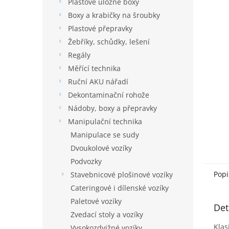
í
Plastové úložné boxy
hvězdič
p
Boxy a krabičky na šroubky
a
Plastové přepravky
n
Žebříky, schůdky, lešení
e
Regály
l
Měřící technika
Ruční AKU nářadí
Dekontaminační rohože
Nádoby, boxy a přepravky
Manipulační technika
Manipulace se sudy
Dvoukolové vozíky
Podvozky
Popi
Stavebnicové plošinové vozíky
Cateringové i dílenské vozíky
Paletové vozíky
Det
Zvedací stoly a vozíky
Klas
Vysokozdvižné vozíky