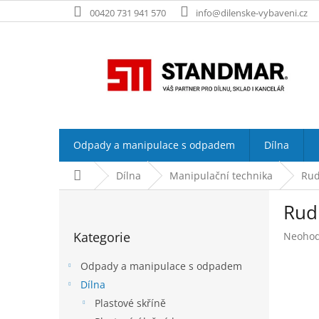
Přejít
00420 731 941 570
info@dilenske-vybaveni.cz
na
obsah
Odpady a manipulace s odpadem
Dílna
Domů
Dílna
Manipulační technika
Rud
P
Rudl
o
Přeskočit
s
Kategorie
Průměr
Neoho
kategorie
t
hodnoc
r
produk
Odpady a manipulace s odpadem
a
je
Dílna
n
0,0
Plastové skříně
z
n
5