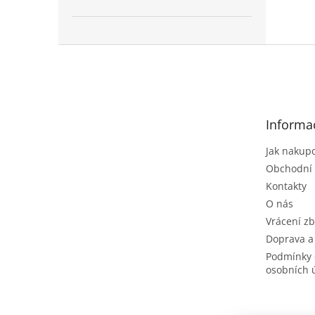
Z
á
p
a
t
Informa
í
Jak nakup
Obchodní
Kontakty
O nás
Vrácení zb
Doprava a
Podmínky 
osobních 