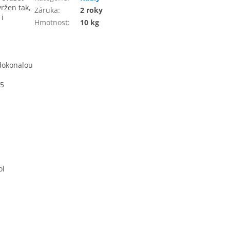
vržen tak,
Záruka
:
2 roky
 i
Hmotnost
:
10 kg
 dokonalou
05
ol