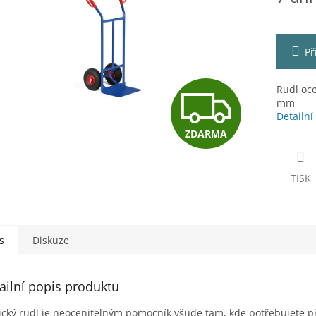
ek.
Př
Z
Rudl oce
mm
Detailní
ZDARMA
D
TISK
A
R
s
Diskuze
ailní popis produktu
M
ický rudl je neocenitelným pomocník všude tam, kde potřebujete p