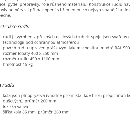
ice, pytle, přepravky, role různého materiálu. Konstrukce rudlu na
A
byly poměry sil při naklopení s břemenem co nejvyrovnanější a tím
pečné.
strukce rudlu
rudl je vyroben z přesných ocelových trubek, spoje jsou svařeny
technologií pod ochrannou atmosférou
povrch rudlu upraven práškovým lakem v odstínu modré RAL 50
rozměr lopaty 400 x 250 mm
rozměr rudlu 450 x 1100 mm
hmotnost 15 kg
a rudlu
kola jsou plnopryžová (vhodné pro místa, kde hrozí propíchnutí k
dušových), průměr 260 mm
ložiska valivá
šířka kola 85 mm, průměr 260 mm