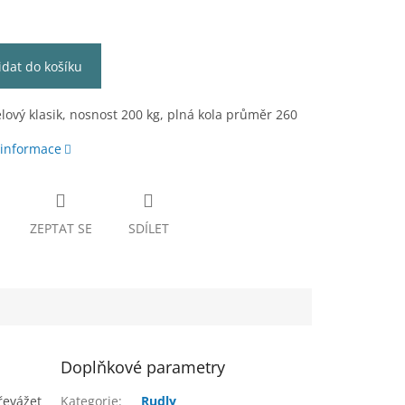
idat do košíku
lový klasik, nosnost 200 kg, plná kola průměr 260
 informace
ZEPTAT SE
SDÍLET
Doplňkové parametry
řevážet
Kategorie
:
Rudly