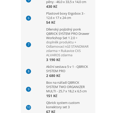
pěny - 46,0 x 33,5 x 14,0 cm
430 Kč
Plastové boxy Ergobox 3 -
12,6 x 17 x 24 cm
54 Kč
Dílenský pojízdný ponk
QBRICK SYSTEM PRO Drawer
Workshop Set 1 2.0
+
doplněk produktu +
Odlamovací nůž STANDMAR
zdarma + Rukavice CXS
ALVAROS zdarma
3 190 Kč
Akční sestava 5 v 1 - QBRICK
SYSTEM PRO
2 680 Kč
Box na nářadí QBRICK
SYSTEM TWO ORGANIZER
MULTI - 25,7 x 18,2 x 6,5 cm
151 Kč
Qbrick system custom
konektory set 3
67 Kč