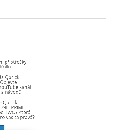
í přístřešky
 Kolín
ás Qbrick
Objevte
í YouTube kanál
ů a návodů
e Qbrick
ONE, PRIME,
bo TWO? Která
pro vás ta pravá?