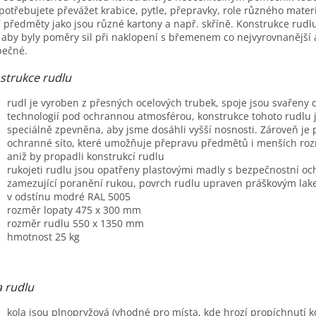
potřebujete převážet krabice, pytle, přepravky, role různého materiá
A
í předměty jako jsou různé kartony a např. skříně. Konstrukce rudl
 aby byly poměry sil při naklopení s břemenem co nejvyrovnanější a
pečné.
strukce rudlu
rudl je vyroben z přesných ocelových trubek, spoje jsou svařeny
technologií pod ochrannou atmosférou, konstrukce tohoto rudlu 
speciálně zpevněna, aby jsme dosáhli vyšší nosnosti. Zároveň je 
ochranné síto, které umožňuje přepravu předmětů i menších ro
aniž by propadli konstrukcí rudlu
rukojeti rudlu jsou opatřeny plastovými madly s bezpečnostní o
zamezující poranění rukou, povrch rudlu upraven práškovým la
v odstínu modré RAL 5005
rozměr lopaty 475 x 300 mm
rozměr rudlu 550 x 1350 mm
hmotnost 25 kg
a rudlu
kola jsou plnopryžová (vhodné pro místa, kde hrozí propíchnutí k