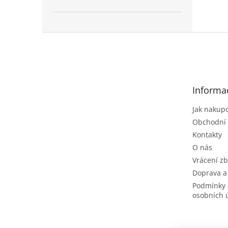
Z
á
p
a
t
Informa
í
Jak nakup
Obchodní
Kontakty
O nás
Vrácení zb
Doprava a
Podmínky 
osobních 