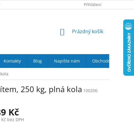
 NÁS
VRÁCENÍ ZBOŽÍ DO 14-TI DNŮ
Přihlášení
DOPRAVA A PLATBA
NÁKUPNÍ
Prázdný košík
KOŠÍK
Kontakty
Blog
Napište nám
Obchodní podmínky
 kola
ítem, 250 kg, plná kola
100206
89 Kč
0 Kč bez DPH