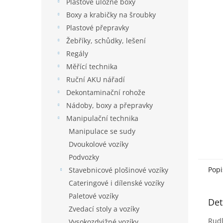
í
Plastové úložné boxy
hvězdič
p
Boxy a krabičky na šroubky
a
Plastové přepravky
n
Žebříky, schůdky, lešení
e
Regály
l
Měřící technika
Ruční AKU nářadí
Dekontaminační rohože
Nádoby, boxy a přepravky
Manipulační technika
Manipulace se sudy
Dvoukolové vozíky
Podvozky
Popi
Stavebnicové plošinové vozíky
Cateringové i dílenské vozíky
Paletové vozíky
Det
Zvedací stoly a vozíky
Rudl
Vysokozdvižné vozíky