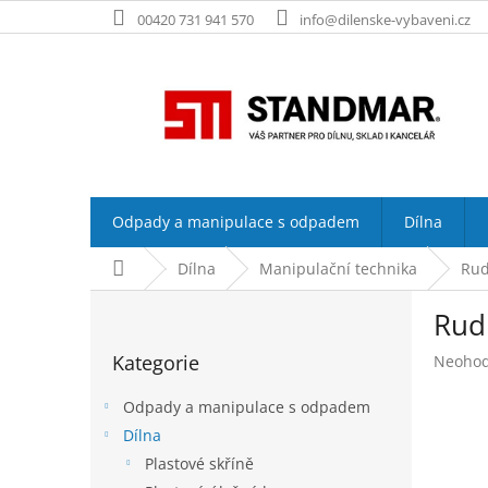
Přejít
00420 731 941 570
info@dilenske-vybaveni.cz
na
obsah
Odpady a manipulace s odpadem
Dílna
Domů
Dílna
Manipulační technika
Rud
P
Rudl
o
Přeskočit
s
Kategorie
Průměr
Neoho
kategorie
t
hodnoc
r
produk
Odpady a manipulace s odpadem
a
je
Dílna
n
0,0
Plastové skříně
z
n
5