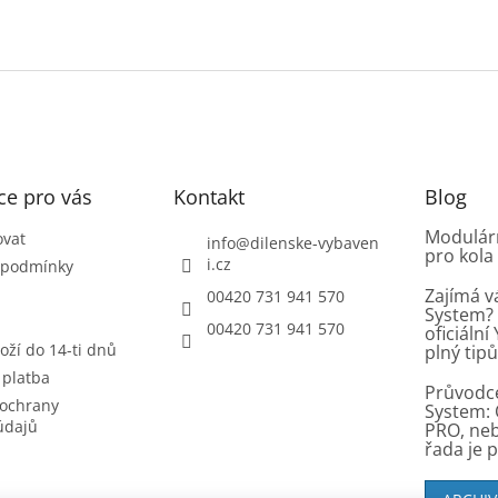
ce pro vás
Kontakt
Blog
Modulárn
ovat
info
@
dilenske-vybaven
pro kola
i.cz
 podmínky
Zajímá v
00420 731 941 570
System? 
00420 731 941 570
oficiáln
oží do 14-ti dnů
plný tip
 platba
Průvodc
ochrany
System: 
údajů
PRO, ne
řada je 