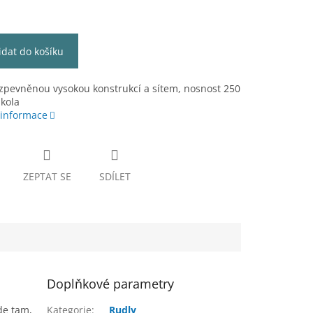
idat do košíku
zpevněnou vysokou konstrukcí a sítem, nosnost 250
 kola
 informace
ZEPTAT SE
SDÍLET
Doplňkové parametry
de tam,
Kategorie
:
Rudly