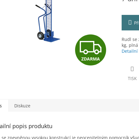
ek.
Př
Z
Rudl se 
kg, plná
Detailní
ZDARMA
D
TISK
A
R
s
Diskuze
ailní popis produktu
M
 se zpevněnou vysokou konstrukcí je neocenitelným pomocník všu