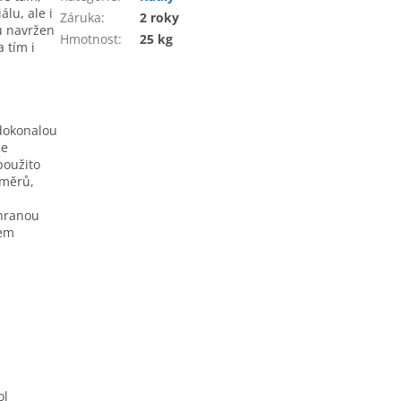
lu, ale i
Záruka
:
2 roky
u navržen
Hmotnost
:
25 kg
 tím i
 dokonalou
je
použito
změrů,
chranou
kem
ol