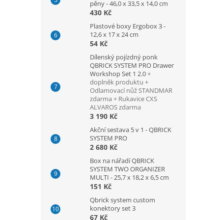
pěny - 46,0 x 33,5 x 14,0 cm
430 Kč
Plastové boxy Ergobox 3 -
12,6 x 17 x 24 cm
54 Kč
Dílenský pojízdný ponk
QBRICK SYSTEM PRO Drawer
Workshop Set 1 2.0
+
doplněk produktu +
Odlamovací nůž STANDMAR
zdarma + Rukavice CXS
ALVAROS zdarma
3 190 Kč
Akční sestava 5 v 1 - QBRICK
SYSTEM PRO
2 680 Kč
Box na nářadí QBRICK
SYSTEM TWO ORGANIZER
MULTI - 25,7 x 18,2 x 6,5 cm
151 Kč
Qbrick system custom
konektory set 3
67 Kč