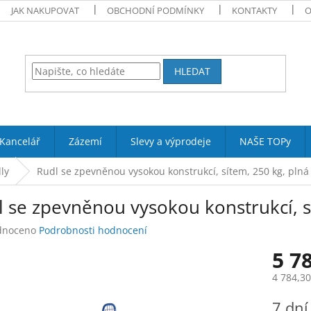
JAK NAKUPOVAT
OBCHODNÍ PODMÍNKY
KONTAKTY
O
HLEDAT
Kancelář
Zázemí
Slevy a výprodeje
NAŠE TOPy
ly
Rudl se zpevněnou vysokou konstrukcí, sítem, 250 kg, plná
 se zpevněnou vysokou konstrukcí, s
né
dnoceno
Podrobnosti hodnocení
ení
5 7
tu
4 784,3
Měrná
7 dní
cena: