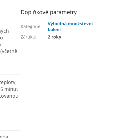
Doplňkové parametry
Výhodná množstevní
Kategorie
:
balení
ných
Záruka
:
2 roky
ro
a
 (včetně
eploty,
 5 minut
ntovanou
řeba