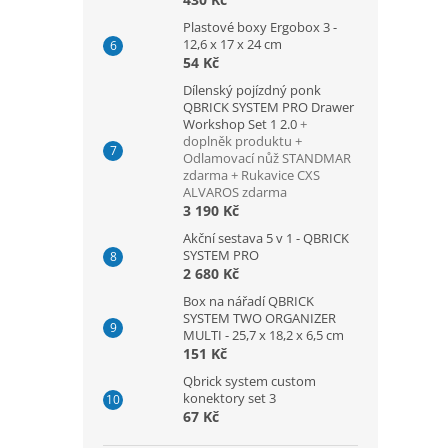
Plastové boxy Ergobox 3 -
12,6 x 17 x 24 cm
54 Kč
Dílenský pojízdný ponk
QBRICK SYSTEM PRO Drawer
Workshop Set 1 2.0
+
doplněk produktu +
Odlamovací nůž STANDMAR
zdarma + Rukavice CXS
ALVAROS zdarma
3 190 Kč
Akční sestava 5 v 1 - QBRICK
SYSTEM PRO
2 680 Kč
Box na nářadí QBRICK
SYSTEM TWO ORGANIZER
MULTI - 25,7 x 18,2 x 6,5 cm
151 Kč
Qbrick system custom
konektory set 3
67 Kč