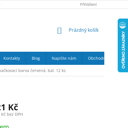
 NÁS
VRÁCENÍ ZBOŽÍ DO 14-TI DNŮ
Přihlášení
DOPRAVA A PLATBA
NÁKUPNÍ
Prázdný košík
KOŠÍK
Kontakty
Blog
Napište nám
Obchodní podmínky
načkovací barva červená, bal. 12 ks
21 Kč
9 Kč bez DPH
dem