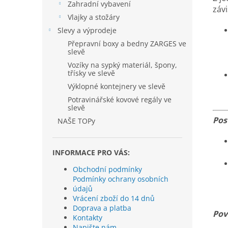
Zahradní vybavení
závi
Vlajky a stožáry
Slevy a výprodeje
Přepravní boxy a bedny ZARGES ve
slevě
Vozíky na sypký materiál, špony,
třísky ve slevě
Výklopné kontejnery ve slevě
Potravinářské kovové regály ve
slevě
Pos
NAŠE TOPy
INFORMACE PRO VÁS:
Obchodní podmínky
Podmínky ochrany osobních
údajů
Vrácení zboží do 14 dnů
Doprava a platba
Pov
Kontakty
Napište nám