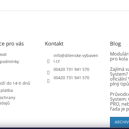
ce pro vás
Kontakt
Blog
Modulárn
ovat
info
@
dilenske-vybaven
pro kola
i.cz
 podmínky
Zajímá v
00420 731 941 570
System? 
00420 731 941 570
oficiáln
oží do 14-ti dnů
plný tip
 platba
Průvodc
ochrany
System: 
údajů
PRO, ne
řada je 
ARCHIV