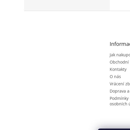
Z
á
p
a
t
Informa
í
Jak nakup
Obchodní
Kontakty
O nás
Vrácení zb
Doprava a
Podmínky 
osobních 