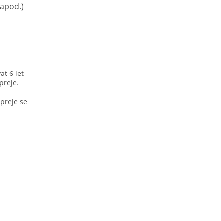
 apod.)
at 6 let
spreje.
Spreje se