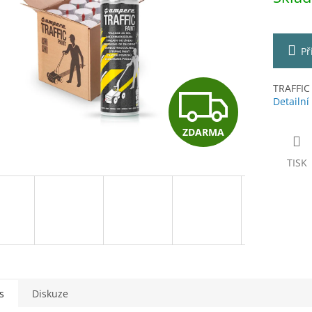
ek.
Př
Z
TRAFFIC 
Detailní
ZDARMA
D
TISK
A
R
M
s
Diskuze