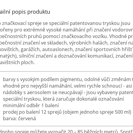
A
ailní popis produktu
o značkovací spreje se speciální patentovanou tryskou jsou
vořeny pro extrémně vysoké namáhání při značení vodorov
pečnostních pruhů pomocí značkovacího vozíku. Vhodné p
pečnostní značení ve skladech, výrobních halách, značení n
kovištích, garážích, autoaslonech, značení sportovních hřišť
vnatých), silniční značení a doznačování komunikací, značení
avištních ploch.
barvy s vysokým podílem pigmentu, odolné vůči změnám t
vhodné pro nejvyšší namáhání, velmi rychle schnoucí - asi
nádobky s aerosolem se neucpávají - jsou vybaveny pate
speciální tryskou, která zaručuje dokonalé označování
minimální odběr 1 balení
prodej po balení 12 sprejů (objem jednoho spreje 500 ml)
barva: červená
ednoho spreje můžete vyznačit 20 – 85 běžných metrů. Spot