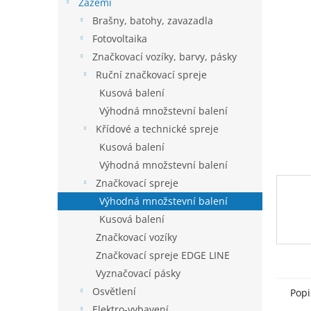
í
Zázemí
hvězdič
p
Brašny, batohy, zavazadla
a
Fotovoltaika
n
Značkovací vozíky, barvy, pásky
e
Ruční značkovací spreje
l
Kusová balení
Výhodná množstevní balení
Křídové a technické spreje
Kusová balení
Výhodná množstevní balení
Značkovací spreje
Výhodná množstevní balení
Kusová balení
Značkovací vozíky
Značkovací spreje EDGE LINE
Vyznačovací pásky
Osvětlení
Popi
Elektro-vybavení