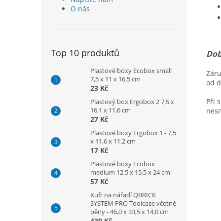
O nás
Top 10 produktů
Dob
Plastové boxy Ecobox small
Záru
7,5 x 11 x 16,5 cm
od d
23 Kč
Při 
Plastový box Ergobox 2 7,5 x
16,1 x 11,6 cm
nesm
27 Kč
Plastové boxy Ergobox 1 - 7,5
x 11,6 x 11,2 cm
17 Kč
Plastové boxy Ecobox
medium 12,5 x 15,5 x 24 cm
57 Kč
Kufr na nářadí QBRICK
SYSTEM PRO Toolcase včetně
pěny - 46,0 x 33,5 x 14,0 cm
430 Kč