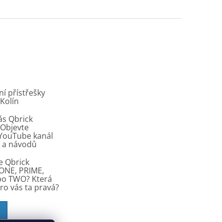
í přístřešky
 Kolín
ás Qbrick
Objevte
í YouTube kanál
ů a návodů
e Qbrick
ONE, PRIME,
bo TWO? Která
pro vás ta pravá?