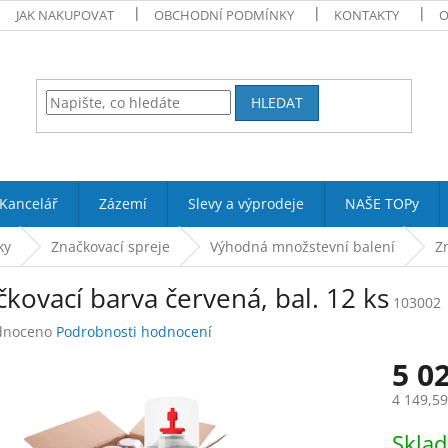
JAK NAKUPOVAT
OBCHODNÍ PODMÍNKY
KONTAKTY
O
HLEDAT
Kancelář
Zázemí
Slevy a výprodeje
NAŠE TOPy
ky
Značkovací spreje
Výhodná množstevní balení
Z
kovací barva červená, bal. 12 ks
103002
né
dnoceno
Podrobnosti hodnocení
ení
5 0
tu
4 149,5
Měrná
Skla
cena: