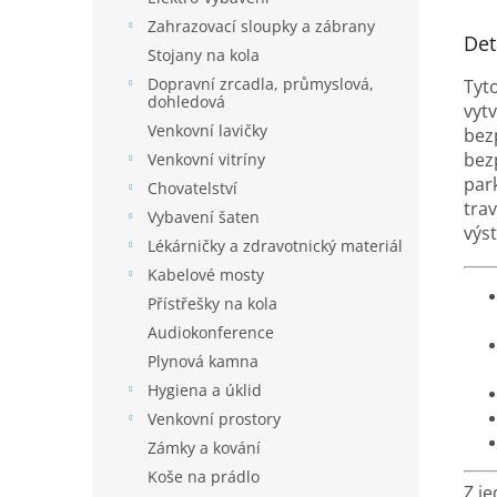
Zahrazovací sloupky a zábrany
Det
Stojany na kola
Dopravní zrcadla, průmyslová,
Tyt
dohledová
vyt
Venkovní lavičky
bez
bez
Venkovní vitríny
par
Chovatelství
tra
Vybavení šaten
výst
Lékárničky a zdravotnický materiál
Kabelové mosty
Přístřešky na kola
Audiokonference
Plynová kamna
Hygiena a úklid
Venkovní prostory
Zámky a kování
Koše na prádlo
Z j