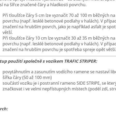
sí na šířce značené čáry a hladkosti povrchu.
Při tloušťce čáry 5 cm lze vyznačit 70 až 100 m běžných n
povrchu (např. lesklé betonové podlahy v halách). V přípa
značení na hrubším povrch, jako je například asfalt je spo
větší.
Při tloušťce čáry 10 cm lze vyznačit 30 až 35 m běžných n
povrchu (např. lesklé betonové podlahy v halách). V přípa
značení na hrubším povrchu je spotřeba spreje opět větší
tup použití společně s vozíkem TRAFIC STRIPER:
povytáhnutím a zasunutím vodícího ramene se nastaví li
šířka čáry (50 až 100 mm)
součástí vozíku je i postranní rameno SIDE STRIPE, se kter
značkovat i ve velmi nepřístupných místech (podél zdí, str
rch: