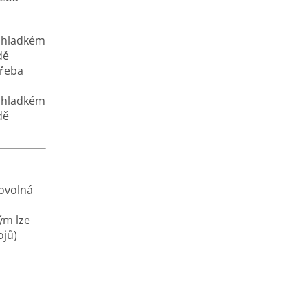
a hladkém
dě
třeba
a hladkém
dě
.
bovolná
ým lze
ojů)