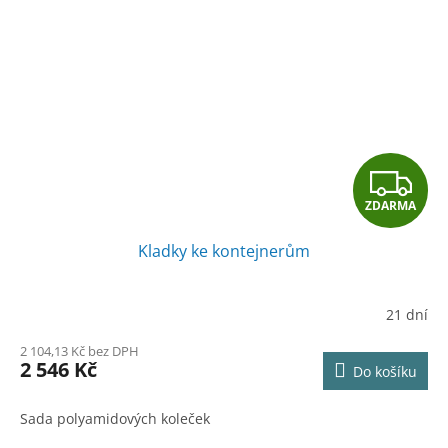
Z
ZDARMA
D
Kladky ke kontejnerům
A
R
21 dní
M
2 104,13 Kč bez DPH
2 546 Kč
Do košíku
A
Sada polyamidových koleček