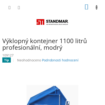
Přejít
NÁKUP
na
obsah
KOŠÍK
Výklopný kontejner 1100 litrů
profesionální, modrý
109127
Průměrné
Neohodnoceno
Podrobnosti hodnocení
Tip
hodnocení
produktu
je
0,0
z
5
hvězdiček.