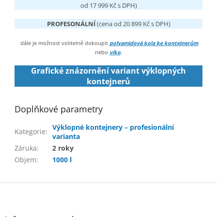
od 17 999 Kč s DPH)
PROFESONÁLNÍ
(cena od 20 899 Kč s DPH)
dále je možnost volitelně dokoupit
polyamidová kola ke kontejnerům
nebo
víko
.
Grafické znázornění variant výklopných
kontejnerů
Doplňkové parametry
Výklopné kontejnery – profesionální
Kategorie
:
varianta
Záruka
:
2 roky
Objem
:
1000 l
Z
á
p