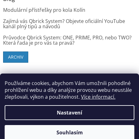
Modulární přístřešky pro kola Kolín
Zajímá vás Qbrick System? Objevte oficiální YouTube
kanál plný tipů a návodů
Průvodce Qbrick System: ONE, PRIME, PRO, nebo TWO?
Která řada je pro vás ta pravá?
ARCHIV
SK zákazníci - dielenske-vybavenie.sk
Používáme cookies, abychom Vám umožnili pohodlné
prohlížení webu a díky analýze provozu webu neustále
zlepšovali, výkon a použitelnost.
Více informací.
Vytvořil Shoptet
Nastavení
Copyright 2026
StandMar (Dílenské vybavení)
. Všechna
Souhlasím
práva vyhrazena.