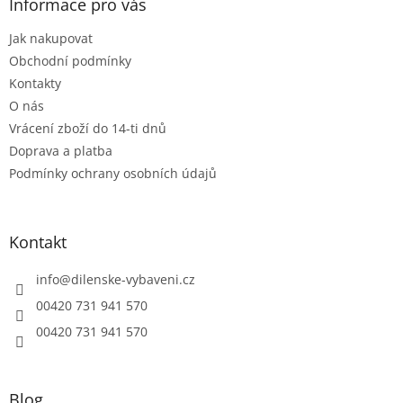
a
Informace pro vás
t
Jak nakupovat
í
Obchodní podmínky
Kontakty
O nás
Vrácení zboží do 14-ti dnů
Doprava a platba
Podmínky ochrany osobních údajů
Kontakt
info
@
dilenske-vybaveni.cz
00420 731 941 570
00420 731 941 570
Blog