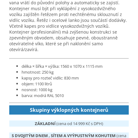
vana vrátí do původní polohy a automaticky se zajistí.
Kontejner musí být při vyklápění z vysokozdvižného
vozíku zajištěn řetězem proti nechtěnému sklouznutí z
vidlic vozíku. Řetěz i ocelové lanko jsou součástí dodávky.
Včetně kapes pro vidlice vysokozdvižných vozíků.
Kontejner (profesionální) má zvýšenou konstrukci se
zpevněným obvodem, obsahuje pevné, oboustranně
otevíratelné víko, které se při naklonění samo
otevírá/zavírá.
délka × šířka × výška: 1560 x 1070 x 1115 mm
hmotnost: 250 kg
kapsy pro rozteč vidlic: 830 mm
objem: 1100 litrů
nosnost: 1000 kg
barva: modrá RAL 5010
Skupiny výklopných kontejnerů
ZÁKLADNÍ
(cena od 14 999 Kč s DPH)
S DVOJITÝM DNEM , SÍTEM A VYÝPUSTNÝM KOHUTEM
(cena