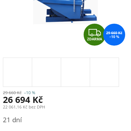
Z
29 660 Kč
–10 %
ZDARMA
D
A
R
M
A
29 660 Kč
–10 %
26 694 Kč
22 061,16 Kč bez DPH
Měrná
21 dní
cena: