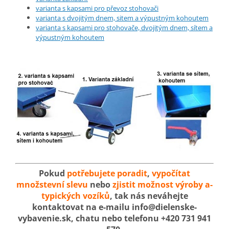
varianta s kapsami pro převoz stohovači
varianta s dvojitým dnem, sitem a výpustným kohoutem
varianta s kapsami pro stohovače, dvojitým dnem, sítem a
výpustným kohoutem
Pokud
potřebujete poradit
,
vypočítat
množstevní slevu
nebo
zjistit možnost výroby a-
typických vozíků
, tak nás neváhejte
kontaktovat na e-mailu info@dielenske-
vybavenie.sk, chatu nebo telefonu +420 731 941