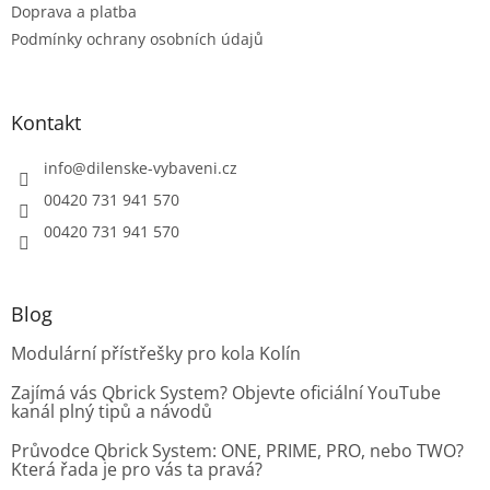
Doprava a platba
Podmínky ochrany osobních údajů
Kontakt
info
@
dilenske-vybaveni.cz
00420 731 941 570
00420 731 941 570
Blog
Modulární přístřešky pro kola Kolín
Zajímá vás Qbrick System? Objevte oficiální YouTube
kanál plný tipů a návodů
Průvodce Qbrick System: ONE, PRIME, PRO, nebo TWO?
Která řada je pro vás ta pravá?