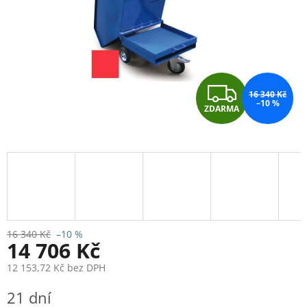
Z
16 340 Kč
–10 %
ZDARMA
D
A
R
M
A
16 340 Kč
–10 %
14 706 Kč
12 153,72 Kč bez DPH
Měrná
21 dní
cena: