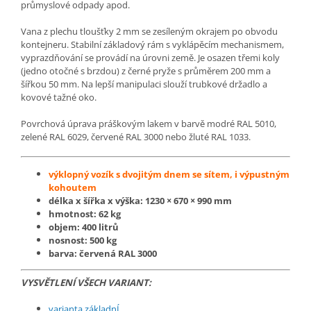
průmyslové odpady apod.
Vana z plechu tloušťky 2 mm se zesíleným okrajem po obvodu
kontejneru. Stabilní základový rám s vyklápěcím mechanismem,
vyprazdňování se provádí na úrovni země. Je osazen třemi koly
(jedno otočné s brzdou) z černé pryže s průměrem 200 mm a
šířkou 50 mm. Na lepší manipulaci slouží trubkové držadlo a
kovové tažné oko.
Povrchová úprava práškovým lakem v barvě modré RAL 5010,
zelené RAL 6029, červené RAL 3000 nebo žluté RAL 1033.
výklopný vozík s dvojitým dnem se sítem, i výpustným
kohoutem
délka x šířka x výška:
1230 × 670 × 990
mm
hmotnost: 62 kg
objem: 400 litrů
nosnost: 500 kg
barva: červená RAL 3000
VYSVĚTLENÍ VŠECH VARIANT:
varianta základnÍ