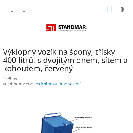
Přejít
NÁKUP
na
obsah
KOŠÍK
Výklopný vozík na špony, třísky
400 litrů, s dvojitým dnem, sítem a
kohoutem, červený
109059
Průměrné
Neohodnoceno
Podrobnosti hodnocení
hodnocení
produktu
je
0,0
z
5
hvězdiček.