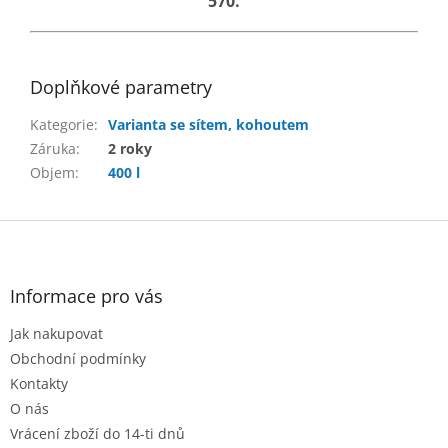
570.
Doplňkové parametry
Kategorie
:
Varianta se sítem, kohoutem
Záruka
:
2 roky
Objem
:
400 l
Z
á
p
a
Informace pro vás
t
Jak nakupovat
í
Obchodní podmínky
Kontakty
O nás
Vrácení zboží do 14-ti dnů