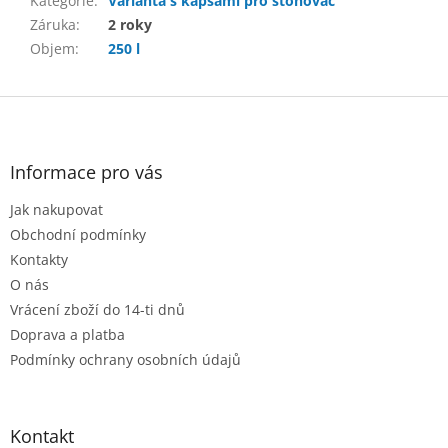
Kategorie
:
Varianta s kapsami pro stohovač
Záruka
:
2 roky
Objem
:
250 l
Z
á
p
a
Informace pro vás
t
Jak nakupovat
í
Obchodní podmínky
Kontakty
O nás
Vrácení zboží do 14-ti dnů
Doprava a platba
Podmínky ochrany osobních údajů
Kontakt