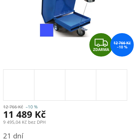
Z
12 766 Kč
–10 %
ZDARMA
D
A
R
M
A
12 766 Kč
–10 %
11 489 Kč
9 495,04 Kč bez DPH
Měrná
21 dní
cena: