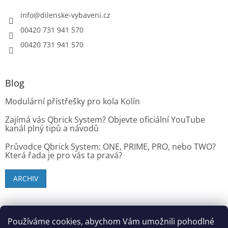
info
@
dilenske-vybaveni.cz
00420 731 941 570
00420 731 941 570
Blog
Modulární přístřešky pro kola Kolín
Zajímá vás Qbrick System? Objevte oficiální YouTube
kanál plný tipů a návodů
Průvodce Qbrick System: ONE, PRIME, PRO, nebo TWO?
Která řada je pro vás ta pravá?
ARCHIV
SK zákazníci - dielenske-vybavenie.sk
Používáme cookies, abychom Vám umožnili pohodlné