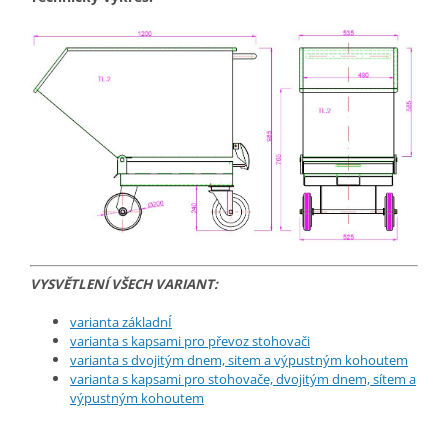
VYSVĚTLENÍ VŠECH VARIANT:
varianta základnÍ
varianta s kapsami pro převoz stohovači
varianta s dvojitým dnem, sitem a výpustným kohoutem
varianta s kapsami pro stohovače, dvojitým dnem, sítem a
výpustným kohoutem