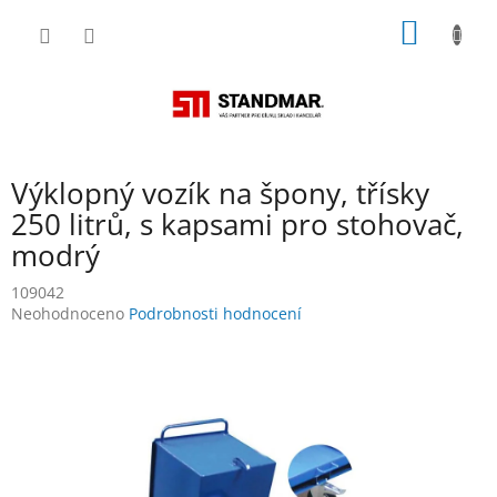
Přejít
NÁKUP
na
obsah
KOŠÍK
Výklopný vozík na špony, třísky
250 litrů, s kapsami pro stohovač,
modrý
109042
Průměrné
Neohodnoceno
Podrobnosti hodnocení
hodnocení
produktu
je
0,0
z
5
hvězdiček.