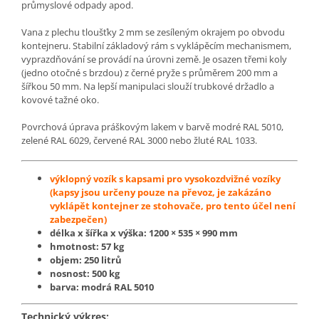
průmyslové odpady apod.
Vana z plechu tloušťky 2 mm se zesíleným okrajem po obvodu
kontejneru. Stabilní základový rám s vyklápěcím mechanismem,
vyprazdňování se provádí na úrovni země. Je osazen třemi koly
(jedno otočné s brzdou) z černé pryže s průměrem 200 mm a
šířkou 50 mm. Na lepší manipulaci slouží trubkové držadlo a
kovové tažné oko.
Povrchová úprava práškovým lakem v barvě modré RAL 5010,
zelené RAL 6029, červené RAL 3000 nebo žluté RAL 1033.
výklopný vozík s kapsami pro vysokozdvižné vozíky
(kapsy jsou určeny pouze na převoz, je zakázáno
vyklápět kontejner ze stohovače, pro tento účel není
zabezpečen)
délka x šířka x výška:
1200 × 535 × 990
mm
hmotnost: 57 kg
objem: 250 litrů
nosnost: 500 kg
barva: modrá RAL 5010
Technický výkres: