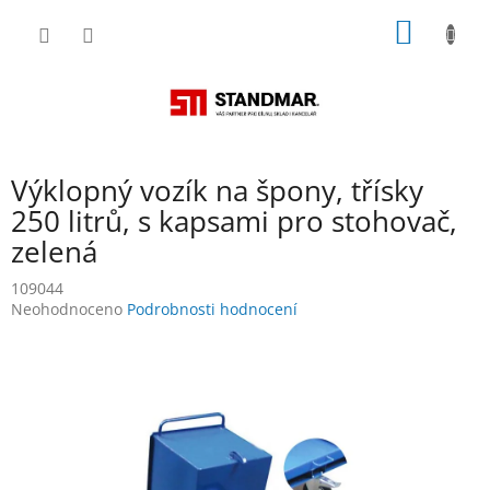
Přejít
NÁKUP
na
obsah
KOŠÍK
Výklopný vozík na špony, třísky
250 litrů, s kapsami pro stohovač,
zelená
109044
Průměrné
Neohodnoceno
Podrobnosti hodnocení
hodnocení
produktu
je
0,0
z
5
hvězdiček.