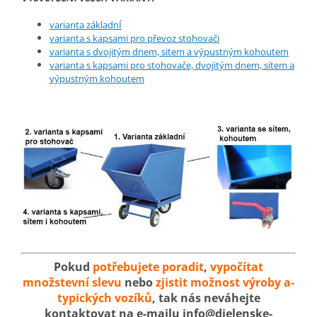
varianta základnÍ
varianta s kapsami pro převoz stohovači
varianta s dvojitým dnem, sitem a výpustným kohoutem
varianta s kapsami pro stohovače, dvojitým dnem, sítem a
výpustným kohoutem
Pokud
potřebujete poradit
,
vypočítat
množstevní slevu
nebo
zjistit možnost výroby a-
typických vozíků
, tak nás neváhejte
kontaktovat na e-mailu info@dielenske-