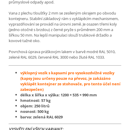
průmyslové odpady apod.
Vana z plechu tloušťky 2 mm se zesíleným okrajem po obvodu
kontejneru. Stabilní základový rám s vyklápěcím mechanismem,
vyprazdňování se provádí na úrovni země. Je osazen třemi koly
(jedno otočné s brzdou) z černé pryže s průměrem 200 mm a
šířkou 50 mm. Na lepší manipulaci slouží trubkové držadlo a
kovové tažné oko.
Povrchová úprava práškovým lakem v barvě modré RAL 5010,
zelené RAL 6029, červené RAL 3000 nebo žluté RAL 1033.
výklopný vozík s kapsami pro vysokozdvižné vozíky
(kapsy jsou určeny pouze na převoz, je zakázáno
vyklápět kontejner ze stohovače, pro tento účel není
zabezpečen)
délka x šířka x výška:
1200 × 535 × 990
mm
hmotnost: 57 kg
objem: 250 litrů
nosnost: 500 kg
barva: zelená RAL 6029
VYSVĚTLENÍ VŠECH VARIANT: