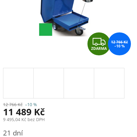
Z
12 766 Kč
–10 %
ZDARMA
D
A
R
M
A
12 766 Kč
–10 %
11 489 Kč
9 495,04 Kč bez DPH
Měrná
21 dní
cena: