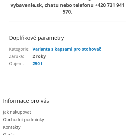
vybavenie.sk, chatu nebo telefonu +420 731 941
570.
Doplňkové parametry
Kategorie
:
Varianta s kapsami pro stohovač
Záruka
:
2 roky
Objem
:
250 l
Z
á
p
a
Informace pro vás
t
Jak nakupovat
í
Obchodní podmínky
Kontakty
O nás