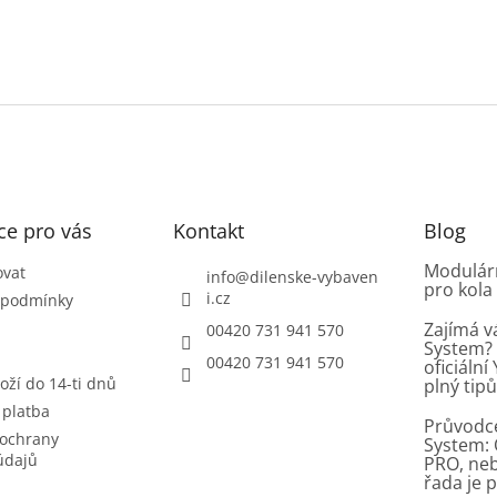
ce pro vás
Kontakt
Blog
Modulárn
ovat
info
@
dilenske-vybaven
pro kola
i.cz
 podmínky
Zajímá v
00420 731 941 570
System? 
00420 731 941 570
oficiáln
oží do 14-ti dnů
plný tip
 platba
Průvodc
ochrany
System: 
údajů
PRO, ne
řada je 