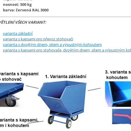
nosnost: 500 kg
barva: červená RAL 3000
VĚTLENÍ VŠECH VARIANT:
varianta základnÍ
varianta s kapsami pro převoz stohovači
varianta s dvojitým dnem, sitem a výpustným kohoutem
varianta s kapsami pro stohovače, dvojitým dnem, sítem a výpustným k