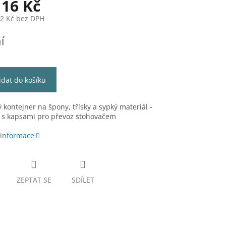
116 Kč
12 Kč bez DPH
í
idat do košíku
 kontejner na špony, třísky a sypký materiál -
a s kapsami pro převoz stohovačem
 informace
ZEPTAT SE
SDÍLET