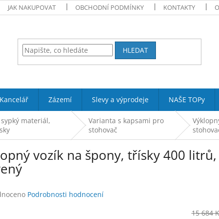
JAK NAKUPOVAT
OBCHODNÍ PODMÍNKY
KONTAKTY
O
HLEDAT
Kancelář
Zázemí
Slevy a výprodeje
NAŠE TOPy
 sypký materiál,
Varianta s kapsami pro
Výklopný
ísky
stohovač
stohova
opný vozík na špony, třísky 400 litrů
vený
né
dnoceno
Podrobnosti hodnocení
ení
tu
15 684 