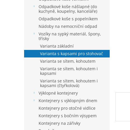
n
je
í
Odpadkové koše nášlapné (do
0,0
kuchyně, koupelny, kanceláře)
p
z
5
a
Odpadkové koše s popelníkem
hvězdič
n
Nádoby na nemocniční odpad
e
Vozíky na sypký materiál, špony,
l
třísky
Varianta základní
Varianta s kapsami pro stohovač
Varianta se sítem, kohoutem
Varianta se sítem, kohoutem i
kapsami
Varianta se sítem, kohoutem i
kapsami (čtyřkolová)
Výklopné kontejnery
Kontejnery s výklopným dnem
Kontejnery pro otočné vidlice
Kontejnery s bočním výsypem
Kontejnery na zářivky