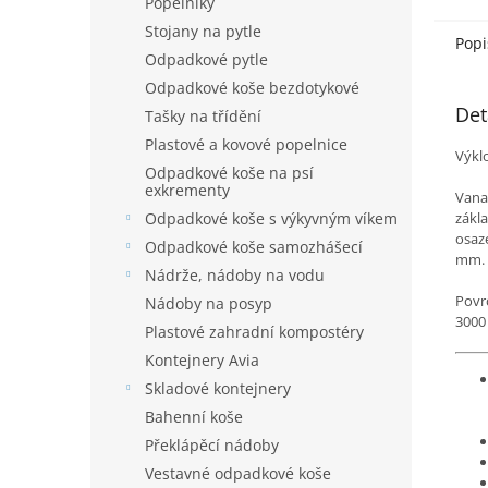
Popelníky
Stojany na pytle
Popi
Odpadkové pytle
Odpadkové koše bezdotykové
Det
Tašky na třídění
Plastové a kovové popelnice
Výkl
Odpadkové koše na psí
exkrementy
Vana
zákl
Odpadkové koše s výkyvným víkem
osaz
Odpadkové koše samozhášecí
mm. 
Nádrže, nádoby na vodu
Povr
Nádoby na posyp
3000
Plastové zahradní kompostéry
Kontejnery Avia
Skladové kontejnery
Bahenní koše
Překlápěcí nádoby
Vestavné odpadkové koše