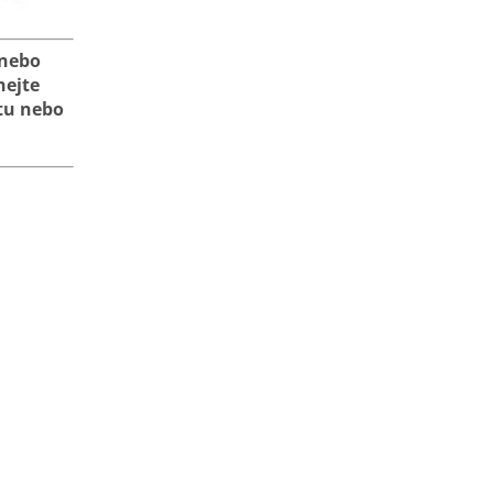
nebo
hejte
tu nebo