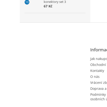
konektory set 3
67 Kč
Z
á
p
a
t
Informa
í
Jak nakup
Obchodní
Kontakty
O nás
Vrácení zb
Doprava a
Podmínky 
osobních 