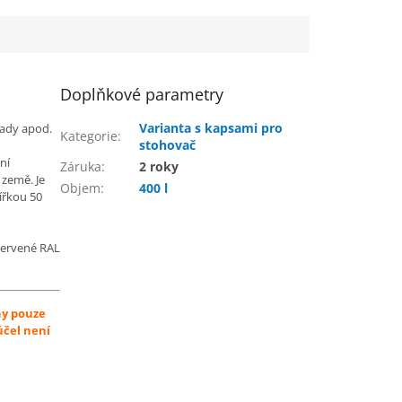
Doplňkové parametry
Varianta s kapsami pro
pady apod.
Kategorie
:
stohovač
ní
Záruka
:
2 roky
země. Je
Objem
:
400 l
ířkou 50
červené RAL
ny pouze
účel není