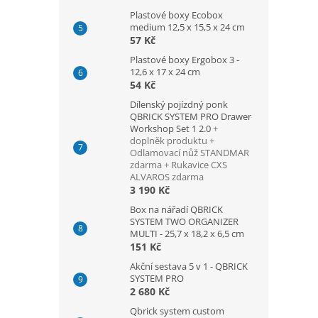
Plastové boxy Ecobox
medium 12,5 x 15,5 x 24 cm
57 Kč
Plastové boxy Ergobox 3 -
12,6 x 17 x 24 cm
54 Kč
Dílenský pojízdný ponk
QBRICK SYSTEM PRO Drawer
Workshop Set 1 2.0
+
doplněk produktu +
Odlamovací nůž STANDMAR
zdarma + Rukavice CXS
ALVAROS zdarma
3 190 Kč
Box na nářadí QBRICK
SYSTEM TWO ORGANIZER
MULTI - 25,7 x 18,2 x 6,5 cm
151 Kč
Akční sestava 5 v 1 - QBRICK
SYSTEM PRO
2 680 Kč
Qbrick system custom