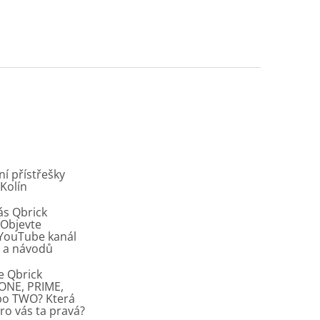
í přístřešky
 Kolín
ás Qbrick
Objevte
í YouTube kanál
ů a návodů
e Qbrick
ONE, PRIME,
bo TWO? Která
pro vás ta pravá?