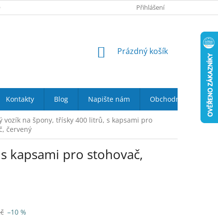
 NÁS
VRÁCENÍ ZBOŽÍ DO 14-TI DNŮ
Přihlášení
DOPRAVA A PLATBA
NÁKUPNÍ
Prázdný košík
KOŠÍK
Kontakty
Blog
Napište nám
Obchodní podmínky
 vozík na špony, třísky 400 litrů, s kapsami pro
č, červený
, s kapsami pro stohovač,
Kč
–10 %