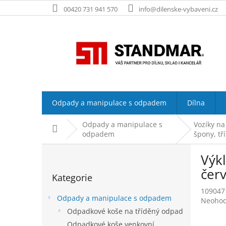
Přejít
00420 731 941 570
info@dilenske-vybaveni.cz
na
obsah
Odpady a manipulace s odpadem
Dílna
Odpady a manipulace s
Vozíky na
Domů
odpadem
špony, tř
P
Výkl
o
Přeskočit
s
čer
Kategorie
kategorie
t
109047
r
Odpady a manipulace s odpadem
Průměr
Neoho
a
hodnoc
Odpadkové koše na tříděný odpad
n
produk
Odpadkové koše venkovní