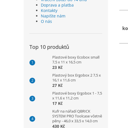
Doprava a platba
Kontakty
Napište nám
O nás
ko
Top 10 produktů
Plastové boxy Ecobox small
7,5 x 11 x 16,5 cm
23 Kč
Plastový box Ergobox 2 7,5 x
16,1 x 11,6 cm
27 Kč
Plastové boxy Ergobox 1 - 7,5
x 11,6 x 11,2 cm
17 Kč
Kufr na nářadí QBRICK
SYSTEM PRO Toolcase včetně
pěny - 46,0 x 33,5 x 14,0 cm
430 Kč