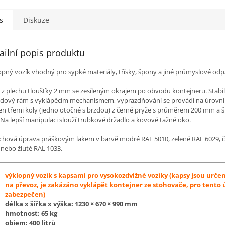
M
s
Diskuze
A
ailní popis produktu
opný vozík vhodný pro sypké materiály, třísky, špony a jiné průmyslové od
 z plechu tloušťky 2 mm se zesíleným okrajem po obvodu kontejneru. Stabil
adový rám s vyklápěcím mechanismem, vyprazdňování se provádí na úrovni 
en třemi koly (jedno otočné s brzdou) z černé pryže s průměrem 200 mm a š
Na lepší manipulaci slouží trubkové držadlo a kovové tažné oko.
chová úprava práškovým lakem v barvě modré RAL 5010, zelené RAL 6029, 
 nebo žluté RAL 1033.
výklopný vozík s kapsami pro vysokozdvižné vozíky (kapsy jsou urče
na převoz, je zakázáno vyklápět kontejner ze stohovače, pro tento 
zabezpečen)
délka x šířka x výška:
1230 × 670 × 990
mm
hmotnost: 65 kg
objem: 400 litrů