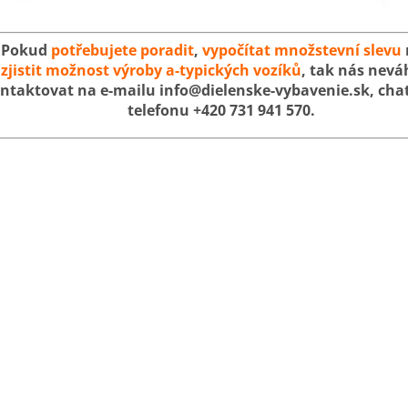
Pokud
potřebujete poradit
,
vypočítat množstevní slevu
zjistit možnost výroby a-typických vozíků
, tak nás nevá
ntaktovat na e-mailu info@dielenske-vybavenie.sk, cha
telefonu +420 731 941 570.