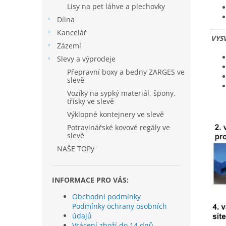
Lisy na pet láhve a plechovky
Dílna
Kancelář
VYS
Zázemí
Slevy a výprodeje
Přepravní boxy a bedny ZARGES ve
slevě
Vozíky na sypký materiál, špony,
třísky ve slevě
Výklopné kontejnery ve slevě
Potravinářské kovové regály ve
slevě
NAŠE TOPy
INFORMACE PRO VÁS:
Obchodní podmínky
Podmínky ochrany osobních
údajů
Vrácení zboží do 14 dnů