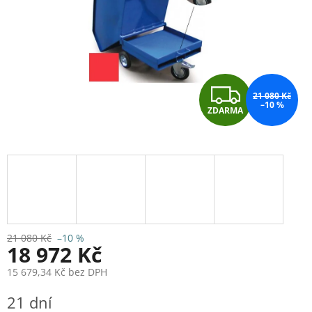
Z
21 080 Kč
–10 %
ZDARMA
D
A
R
M
A
21 080 Kč
–10 %
18 972 Kč
15 679,34 Kč bez DPH
Měrná
21 dní
cena: