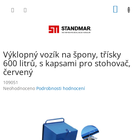
Přejít
NÁKUP
na
obsah
KOŠÍK
Výklopný vozík na špony, třísky
600 litrů, s kapsami pro stohovač,
červený
109051
Průměrné
Neohodnoceno
Podrobnosti hodnocení
hodnocení
produktu
je
0,0
z
5
hvězdiček.