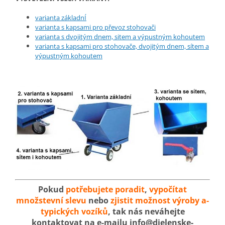
varianta základnÍ
varianta s kapsami pro převoz stohovači
varianta s dvojitým dnem, sitem a výpustným kohoutem
varianta s kapsami pro stohovače, dvojitým dnem, sítem a
výpustným kohoutem
Pokud
potřebujete poradit
,
vypočítat
množstevní slevu
nebo
zjistit možnost výroby a-
typických vozíků
, tak nás neváhejte
kontaktovat na e-mailu info@dielenske-