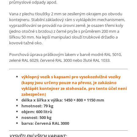
průmyslové odpady apod.
Vana z plechu tloušťky 2 mm se zesíleným okrajem po obvodu
kontejneru. Stabilní základový rám s vyklápěcím mechanismem,
vyprazdňování se provádí na úrovni země. Je osazen třemi koly
(jedno otočné s brzdou) z černé pryže s průměrem 200 mm a
šířkou 50 mm. Na lepší manipulaci slouží trubkové držadlo a
kovové tažné oko.
Povrchová úprava práškovým lakem v barvě modré RAL 5010,
zelené RAL 6029, červené RAL 3000 nebo žluté RAL 1033.
výklopný vozík s kapsami pro vysokozdvižné vozíky
(kapsy jsou určeny pouze na převoz, je zakázáno
vyklápět kontejner ze stohovače, pro tento účel není
zabezpečen)
délka x šířka x výška:
1450 × 800 × 1150
mm
hmotnost: 79 kg
objem: 600 litrů
nosnost: 500 kg
barva: červená RAL 3000
VYSVĚTLENÍ VŠECH VARIANT: