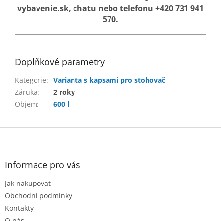
vybavenie.sk, chatu nebo telefonu +420 731 941
570.
Doplňkové parametry
Kategorie
:
Varianta s kapsami pro stohovač
Záruka
:
2 roky
Objem
:
600 l
Z
á
p
a
Informace pro vás
t
Jak nakupovat
í
Obchodní podmínky
Kontakty
O nás