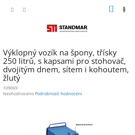
Přejít
NÁKUP
na
obsah
KOŠÍK
Výklopný vozík na špony, třísky
250 litrů, s kapsami pro stohovač,
dvojitým dnem, sítem i kohoutem,
žlutý
109069
Průměrné
Neohodnoceno
Podrobnosti hodnocení
hodnocení
produktu
je
0,0
z
5
hvězdiček.