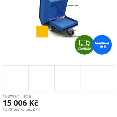
Z
16 673 Kč
–10 %
ZDARMA
D
A
R
M
A
16 673 Kč
–10 %
15 006 Kč
12 401,65 Kč bez DPH
Měrná