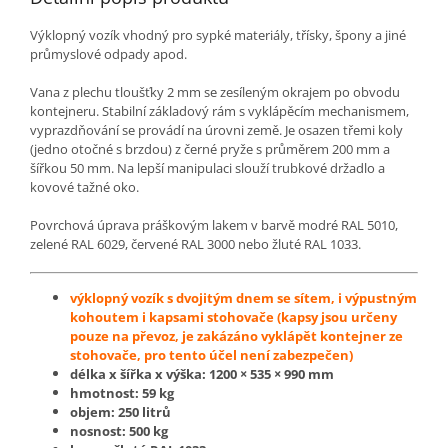
Výklopný vozík vhodný pro sypké materiály, třísky, špony a jiné
průmyslové odpady apod.
Vana z plechu tloušťky 2 mm se zesíleným okrajem po obvodu
kontejneru. Stabilní základový rám s vyklápěcím mechanismem,
vyprazdňování se provádí na úrovni země. Je osazen třemi koly
(jedno otočné s brzdou) z černé pryže s průměrem 200 mm a
šířkou 50 mm. Na lepší manipulaci slouží trubkové držadlo a
kovové tažné oko.
Povrchová úprava práškovým lakem v barvě modré RAL 5010,
zelené RAL 6029, červené RAL 3000 nebo žluté RAL 1033.
výklopný vozík s dvojitým dnem se sítem, i výpustným
kohoutem i kapsami stohovače
(kapsy jsou určeny
pouze na převoz, je zakázáno vyklápět kontejner ze
stohovače, pro tento účel není zabezpečen)
délka x šířka x výška:
1200 × 535 × 990
mm
hmotnost: 59 kg
objem: 250 litrů
nosnost: 500 kg