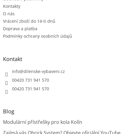
Kontakty
O nás
Vrácení zboží do 14-ti dnů
Doprava a platba
Podmínky ochrany osobních údajů
Kontakt
info
@
dilenske-vybaveni.cz
00420 731 941 570
00420 731 941 570
Blog
Modulární přístřešky pro kola Kolín
Zajímá vás Qbrick System? Objevte oficiální YouTube