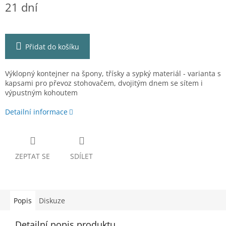
21 dní
cena:
Přidat do košíku
Výklopný kontejner na špony, třísky a sypký materiál - varianta s
kapsami pro převoz stohovačem, dvojitým dnem se sítem i
výpustným kohoutem
Detailní informace
ZEPTAT SE
SDÍLET
Popis
Diskuze
Detailní popis produktu