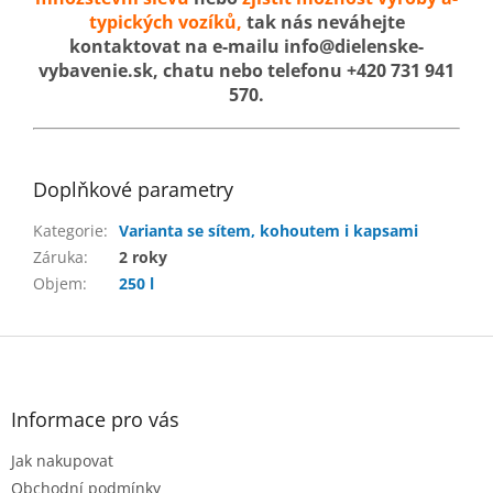
typických vozíků,
tak nás neváhejte
kontaktovat na e-mailu info@dielenske-
vybavenie.sk, chatu nebo telefonu +420 731 941
570.
Doplňkové parametry
Kategorie
:
Varianta se sítem, kohoutem i kapsami
Záruka
:
2 roky
Objem
:
250 l
Z
á
p
a
Informace pro vás
t
Jak nakupovat
í
Obchodní podmínky