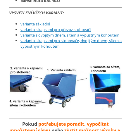
barva: žlutá RAL 1033
VYSVĚTLENÍ VŠECH VARIANT:
varianta základnÍ
varianta s kapsami pro převoz stohovači
varianta s dvojitým dnem, sitem a výpustným kohoutem
varianta s kapsami pro stohovače, dvojitým dnem, sítem a
výpustným kohoutem
Pokud
potřebujete poradit, vypočítat
množstevní slevu
nebo
zjistit možnost výroby a-