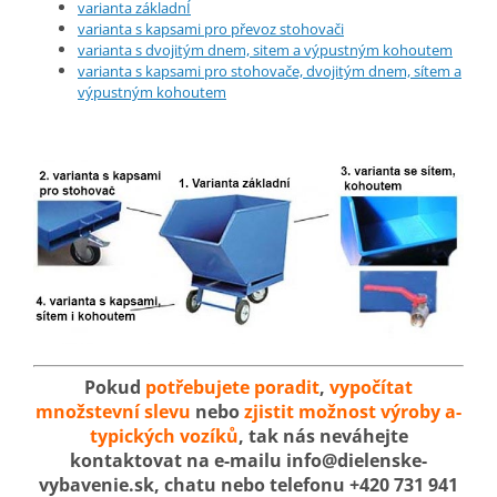
varianta základnÍ
varianta s kapsami pro převoz stohovači
varianta s dvojitým dnem, sitem a výpustným kohoutem
varianta s kapsami pro stohovače, dvojitým dnem, sítem a
výpustným kohoutem
Pokud
potřebujete poradit
,
vypočítat
množstevní slevu
nebo
zjistit možnost výroby a-
typických vozíků
, tak nás neváhejte
kontaktovat na e-mailu info@dielenske-
vybavenie.sk, chatu nebo telefonu +420 731 941