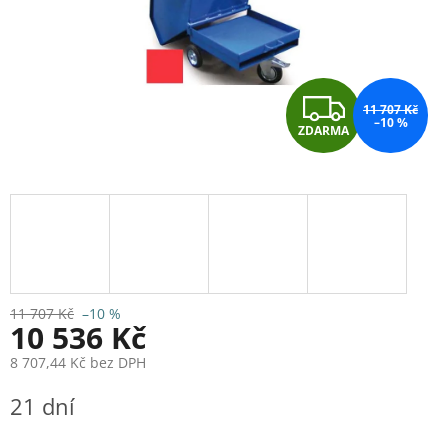
Z
11 707 Kč
–10 %
ZDARMA
D
A
R
M
A
11 707 Kč
–10 %
10 536 Kč
8 707,44 Kč bez DPH
Měrná
21 dní
cena: