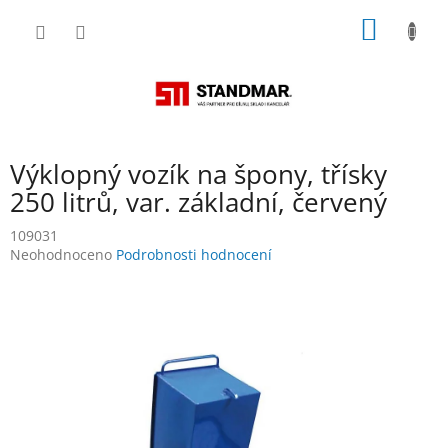
Přejít
NÁKUP
na
obsah
KOŠÍK
Výklopný vozík na špony, třísky
250 litrů, var. základní, červený
109031
Průměrné
Neohodnoceno
Podrobnosti hodnocení
hodnocení
produktu
je
0,0
z
5
hvězdiček.