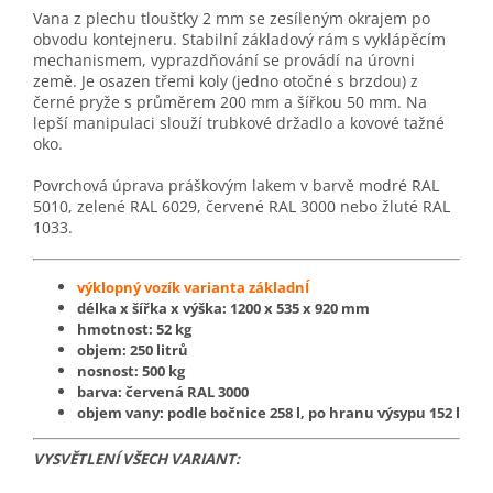
Vana z plechu tloušťky 2 mm se zesíleným okrajem po
obvodu kontejneru. Stabilní základový rám s vyklápěcím
mechanismem, vyprazdňování se provádí na úrovni
země. Je osazen třemi koly (jedno otočné s brzdou) z
černé pryže s průměrem 200 mm a šířkou 50 mm. Na
lepší manipulaci slouží trubkové držadlo a kovové tažné
oko.
Povrchová úprava práškovým lakem v barvě modré RAL
5010, zelené RAL 6029, červené RAL 3000 nebo žluté RAL
1033.
výklopný vozík varianta základnÍ
délka x šířka x výška: 1200 x 535 x 920 mm
hmotnost: 52 kg
objem: 250 litrů
nosnost: 500 kg
barva: červená RAL 3000
objem vany: podle bočnice 258 l, po hranu výsypu 152 l
VYSVĚTLENÍ VŠECH VARIANT: