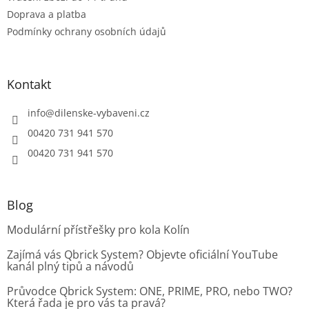
Doprava a platba
Podmínky ochrany osobních údajů
Kontakt
info
@
dilenske-vybaveni.cz
00420 731 941 570
00420 731 941 570
Blog
Modulární přístřešky pro kola Kolín
Zajímá vás Qbrick System? Objevte oficiální YouTube
kanál plný tipů a návodů
Průvodce Qbrick System: ONE, PRIME, PRO, nebo TWO?
Která řada je pro vás ta pravá?