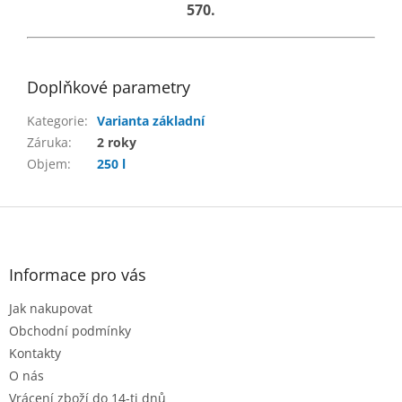
570.
Doplňkové parametry
Kategorie
:
Varianta základní
Záruka
:
2 roky
Objem
:
250 l
Z
á
p
a
Informace pro vás
t
Jak nakupovat
í
Obchodní podmínky
Kontakty
O nás
Vrácení zboží do 14-ti dnů