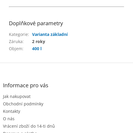
Doplňkové parametry
Kategorie
:
Varianta základní
Záruka
:
2 roky
Objem
:
400 l
Z
á
p
a
Informace pro vás
t
Jak nakupovat
í
Obchodní podmínky
Kontakty
O nás
Vrácení zboží do 14-ti dnů