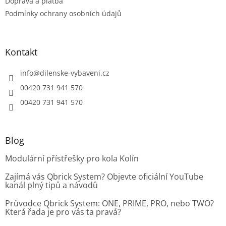
Doprava a platba
Podmínky ochrany osobních údajů
Kontakt
info
@
dilenske-vybaveni.cz
00420 731 941 570
00420 731 941 570
Blog
Modulární přístřešky pro kola Kolín
Zajímá vás Qbrick System? Objevte oficiální YouTube
kanál plný tipů a návodů
Průvodce Qbrick System: ONE, PRIME, PRO, nebo TWO?
Která řada je pro vás ta pravá?