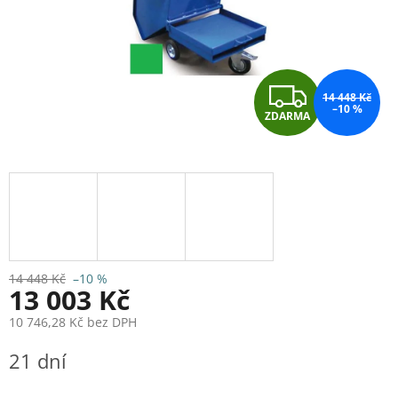
Z
14 448 Kč
–10 %
ZDARMA
D
A
R
M
A
14 448 Kč
–10 %
13 003 Kč
10 746,28 Kč bez DPH
Měrná
21 dní
cena: