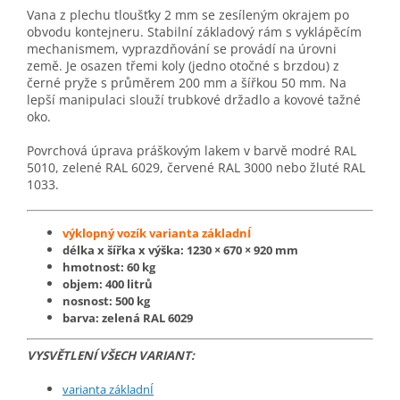
Vana z plechu tloušťky 2 mm se zesíleným okrajem po
obvodu kontejneru. Stabilní základový rám s vyklápěcím
mechanismem, vyprazdňování se provádí na úrovni
země. Je osazen třemi koly (jedno otočné s brzdou) z
černé pryže s průměrem 200 mm a šířkou 50 mm. Na
lepší manipulaci slouží trubkové držadlo a kovové tažné
oko.
Povrchová úprava práškovým lakem v barvě modré RAL
5010, zelené RAL 6029, červené RAL 3000 nebo žluté RAL
1033.
výklopný vozík varianta základnÍ
délka x šířka x výška: 1230 × 670 × 920 mm
hmotnost: 60 kg
objem: 400 litrů
nosnost: 500 kg
barva: zelená RAL 6029
VYSVĚTLENÍ VŠECH VARIANT:
varianta základnÍ