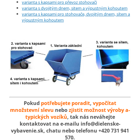
varianta s kapsami pro převoz stohovači
varianta s dvojitým dnem, sitem a výpustným kohoutem
varianta s kapsami pro stohovače, dvojitým dnem, sítem a
výpustným kohoutem
Pokud
potřebujete poradit
,
vypočítat
množstevní slevu
nebo
zjistit možnost výroby a-
typických vozíků
, tak nás neváhejte
kontaktovat na e-mailu info@dielenske-
vybavenie.sk, chatu nebo telefonu +420 731 941
570.