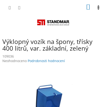
Přejít
NÁKUP
na
obsah
KOŠÍK
Výklopný vozík na špony, třísky
400 litrů, var. základní, zelený
109036
Průměrné
Neohodnoceno
Podrobnosti hodnocení
hodnocení
produktu
je
0,0
z
5
hvězdiček.