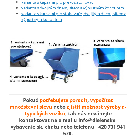
varianta s kapsami pro převoz stohovači
varianta s dvojitým dnem, sitem a výpustným kohoutem
varianta s kapsami pro stohovače, dvojitým dnem, sítem a
výpustným kohoutem
Pokud
potřebujete poradit
,
vypočítat
množstevní slevu
nebo
zjistit možnost výroby a-
typických vozíků
, tak nás neváhejte
kontaktovat na e-mailu info@dielenske-
vybavenie.sk, chatu nebo telefonu +420 731 941
570.