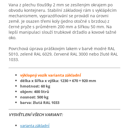
Vana z plechu tloušťky 2 mm se zesíleným okrajem po
obvodu kontejneru. Stabilní základový rám s vyklápěcím
mechanismem, vyprazdňování se provádí na úrovni
země. Je osazen třemi koly (jedno otočné s brzdou) z
černé pryže s průměrem 200 mm a šířkou 50 mm. Na
lepší manipulaci slouží trubkové držadlo a kovové tažné
oko.
Povrchová úprava práškovým lakem v barvě modré RAL
5010, zelené RAL 6029, červené RAL 3000 nebo žluté RAL
1033.
výklopný vozík varianta základnÍ
délka x šířka x výška: 1230 × 670 × 920 mm
hmotnost: 60 kg
objem: 400 litrů
nosnost: 500 kg
barva: žlutá RAL 1033
VYSVĚTLENÍ VŠECH VARIANT:
varianta základnÍ