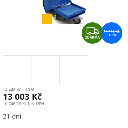
Z
14 448 Kč
–10 %
ZDARMA
D
A
R
M
A
14 448 Kč
–10 %
13 003 Kč
10 746,28 Kč bez DPH
Měrná
21 dní
cena: