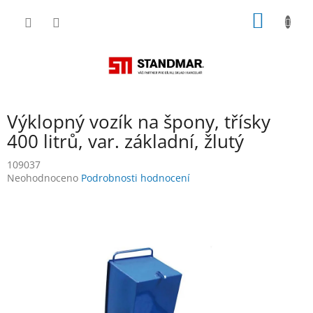
Přejít
NÁKUP
na
obsah
KOŠÍK
Výklopný vozík na špony, třísky
400 litrů, var. základní, žlutý
109037
Průměrné
Neohodnoceno
Podrobnosti hodnocení
hodnocení
produktu
je
0,0
z
5
hvězdiček.