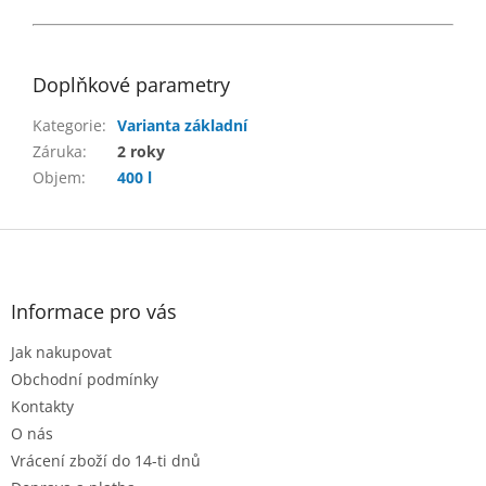
Doplňkové parametry
Kategorie
:
Varianta základní
Záruka
:
2 roky
Objem
:
400 l
Z
á
p
a
Informace pro vás
t
Jak nakupovat
í
Obchodní podmínky
Kontakty
O nás
Vrácení zboží do 14-ti dnů