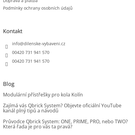
Doprava a platba
Podmínky ochrany osobních údajů
Kontakt
info
@
dilenske-vybaveni.cz
00420 731 941 570
00420 731 941 570
Blog
Modulární přístřešky pro kola Kolín
Zajímá vás Qbrick System? Objevte oficiální YouTube
kanál plný tipů a návodů
Průvodce Qbrick System: ONE, PRIME, PRO, nebo TWO?
Která řada je pro vás ta pravá?