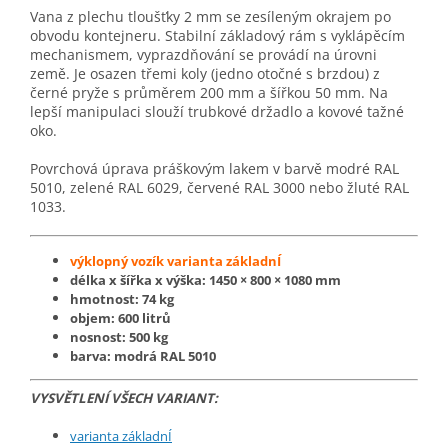
Vana z plechu tloušťky 2 mm se zesíleným okrajem po
obvodu kontejneru. Stabilní základový rám s vyklápěcím
mechanismem, vyprazdňování se provádí na úrovni
země. Je osazen třemi koly (jedno otočné s brzdou) z
černé pryže s průměrem 200 mm a šířkou 50 mm. Na
lepší manipulaci slouží trubkové držadlo a kovové tažné
oko.
Povrchová úprava práškovým lakem v barvě modré RAL
5010, zelené RAL 6029, červené RAL 3000 nebo žluté RAL
1033.
výklopný vozík varianta základnÍ
délka x šířka x výška: 1450 × 800 × 1080 mm
hmotnost: 74 kg
objem: 600 litrů
nosnost: 500 kg
barva: modrá RAL 5010
VYSVĚTLENÍ VŠECH VARIANT:
varianta základnÍ