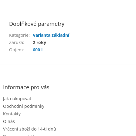
Doplňkové parametry
Kategorie
:
Varianta základní
Záruka
:
2 roky
Objem
:
600 l
Z
á
p
a
Informace pro vás
t
Jak nakupovat
í
Obchodní podmínky
Kontakty
O nás
Vrácení zboží do 14-ti dnů