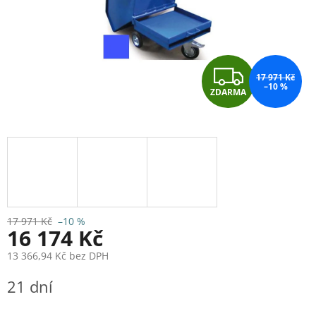
Z
17 971 Kč
–10 %
ZDARMA
D
A
R
M
A
17 971 Kč
–10 %
16 174 Kč
13 366,94 Kč bez DPH
Měrná
21 dní
cena: