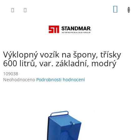
Přejít
NÁKUP
na
obsah
KOŠÍK
Výklopný vozík na špony, třísky
600 litrů, var. základní, modrý
109038
Průměrné
Neohodnoceno
Podrobnosti hodnocení
hodnocení
produktu
je
0,0
z
5
hvězdiček.