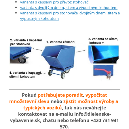
varianta s kapsami pro převoz stohovači
varianta s dvojitým dnem, sitem a výpustným kohoutem
varianta s kapsami pro stohovače, dvojitým dnem, sítem a
výpustným kohoutem
Pokud
potřebujete poradit
,
vypočítat
množstevní slevu
nebo
zjistit možnost výroby a-
typických vozíků
, tak nás neváhejte
kontaktovat na e-mailu info@dielenske-
vybavenie.sk, chatu nebo telefonu +420 731 941
570.