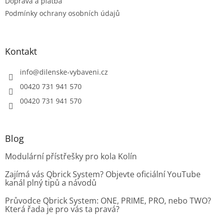
Doprava a platba
Podmínky ochrany osobních údajů
Kontakt
info
@
dilenske-vybaveni.cz
00420 731 941 570
00420 731 941 570
Blog
Modulární přístřešky pro kola Kolín
Zajímá vás Qbrick System? Objevte oficiální YouTube
kanál plný tipů a návodů
Průvodce Qbrick System: ONE, PRIME, PRO, nebo TWO?
Která řada je pro vás ta pravá?