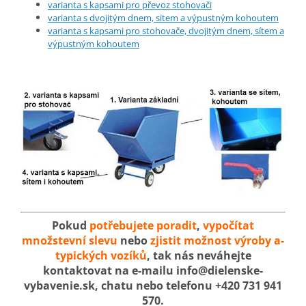
varianta s kapsami pro převoz stohovači
varianta s dvojitým dnem, sitem a výpustným kohoutem
varianta s kapsami pro stohovače, dvojitým dnem, sítem a
výpustným kohoutem
Pokud
potřebujete poradit
,
vypočítat
množstevní slevu
nebo
zjistit možnost výroby a-
typických vozíků
, tak nás neváhejte
kontaktovat na e-mailu info@dielenske-
vybavenie.sk, chatu nebo telefonu +420 731 941
570.