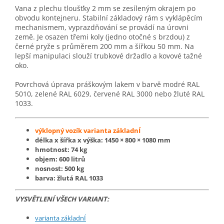
Vana z plechu tloušťky 2 mm se zesíleným okrajem po
obvodu kontejneru. Stabilní základový rám s vyklápěcím
mechanismem, vyprazdňování se provádí na úrovni
země. Je osazen třemi koly (jedno otočné s brzdou) z
černé pryže s průměrem 200 mm a šířkou 50 mm. Na
lepší manipulaci slouží trubkové držadlo a kovové tažné
oko.
Povrchová úprava práškovým lakem v barvě modré RAL
5010, zelené RAL 6029, červené RAL 3000 nebo žluté RAL
1033.
výklopný vozík varianta základnÍ
délka x šířka x výška: 1450 × 800 × 1080 mm
hmotnost: 74 kg
objem: 600 litrů
nosnost: 500 kg
barva: žlutá RAL 1033
VYSVĚTLENÍ VŠECH VARIANT:
varianta základnÍ