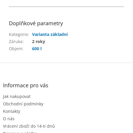
Doplňkové parametry
Kategorie
:
Varianta základní
Záruka
:
2 roky
Objem
:
600 l
Z
á
p
a
Informace pro vás
t
Jak nakupovat
í
Obchodní podmínky
Kontakty
O nás
Vrácení zboží do 14-ti dnů