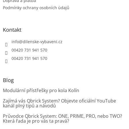
Doprava a platba
Podmínky ochrany osobních údajů
Kontakt
info
@
dilenske-vybaveni.cz
00420 731 941 570
00420 731 941 570
Blog
Modulární přístřešky pro kola Kolín
Zajímá vás Qbrick System? Objevte oficiální YouTube
kanál plný tipů a návodů
Průvodce Qbrick System: ONE, PRIME, PRO, nebo TWO?
Která řada je pro vás ta pravá?