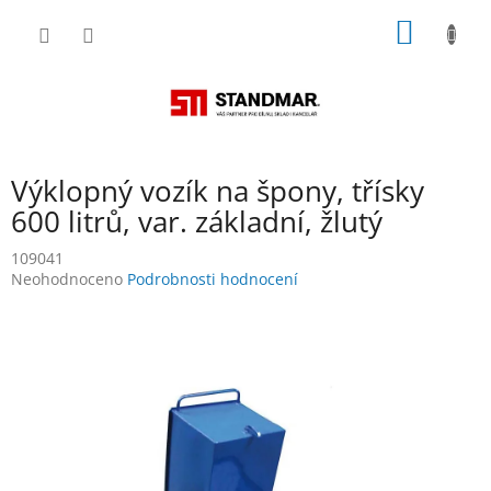
Přejít
NÁKUP
na
obsah
KOŠÍK
Výklopný vozík na špony, třísky
600 litrů, var. základní, žlutý
109041
Průměrné
Neohodnoceno
Podrobnosti hodnocení
hodnocení
produktu
je
0,0
z
5
hvězdiček.