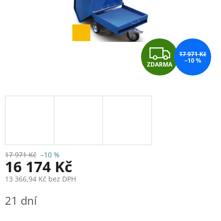
Z
17 971 Kč
–10 %
ZDARMA
D
A
R
M
A
17 971 Kč
–10 %
16 174 Kč
13 366,94 Kč bez DPH
Měrná
21 dní
cena: