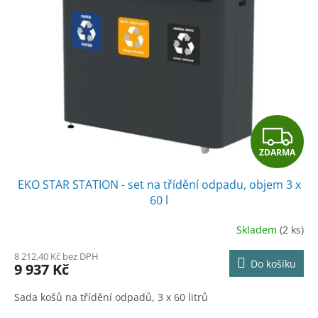
s
o
p
d
r
u
o
k
d
t
u
ů
k
t
Z
ů
ZDARMA
D
EKO STAR STATION - set na třídění odpadu, objem 3 x
A
60 l
R
Skladem
(2 ks)
M
8 212,40 Kč bez DPH
Do košíku
9 937 Kč
A
Sada košů na třídění odpadů, 3 x 60 litrů