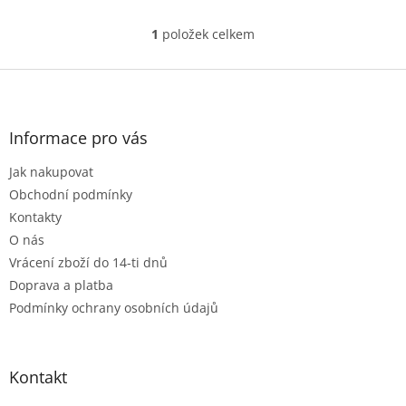
1
položek celkem
O
v
l
Z
á
á
d
p
a
a
Informace pro vás
c
t
í
Jak nakupovat
í
p
r
Obchodní podmínky
v
Kontakty
k
O nás
y
Vrácení zboží do 14-ti dnů
v
ý
Doprava a platba
p
Podmínky ochrany osobních údajů
i
s
u
Kontakt