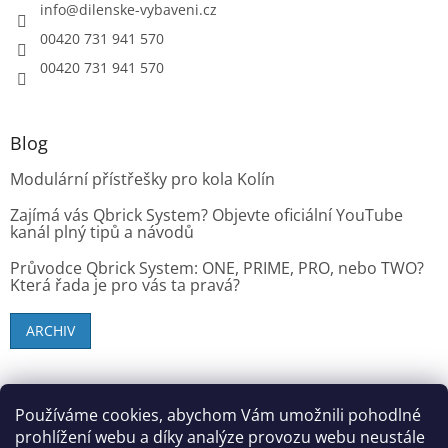
info
@
dilenske-vybaveni.cz
00420 731 941 570
00420 731 941 570
Blog
Modulární přístřešky pro kola Kolín
Zajímá vás Qbrick System? Objevte oficiální YouTube
kanál plný tipů a návodů
Průvodce Qbrick System: ONE, PRIME, PRO, nebo TWO?
Která řada je pro vás ta pravá?
ARCHIV
SK zákazníci - dielenske-vybavenie.sk
Používáme cookies, abychom Vám umožnili pohodlné
prohlížení webu a díky analýze provozu webu neustále