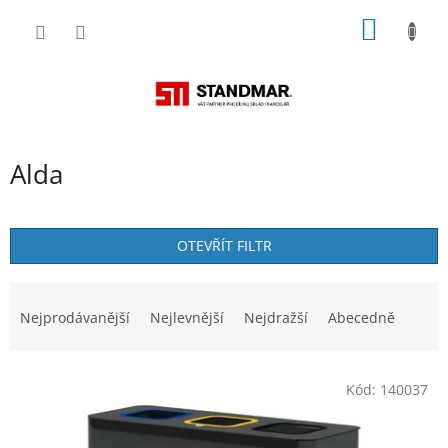
Přejít
NÁKUP
na
obsah
KOŠÍK
Alda
OTEVŘÍT FILTR
Ř
a
Nejprodávanější
Nejlevnější
Nejdražší
Abecedně
z
e
V
n
Kód:
140037
ý
í
p
p
i
r