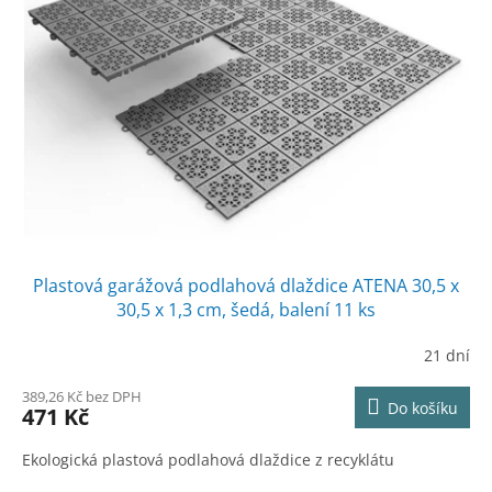
s
o
p
d
r
u
o
k
d
t
u
ů
k
t
ů
Plastová garážová podlahová dlaždice ATENA 30,5 x
30,5 x 1,3 cm, šedá, balení 11 ks
21 dní
389,26 Kč bez DPH
Do košíku
471 Kč
Ekologická plastová podlahová dlaždice z recyklátu