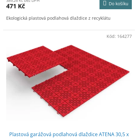
389,26 Kč bez DPH
Do košíku
471 Kč
Ekologická plastová podlahová dlaždice z recyklátu
Kód:
164277
Plastová garážová podlahová dlaždice ATENA 30,5 x