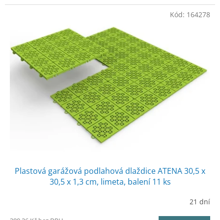
Kód:
164278
Plastová garážová podlahová dlaždice ATENA 30,5 x
30,5 x 1,3 cm, limeta, balení 11 ks
21 dní