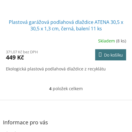
Plastová garážová podlahová dlaždice ATENA 30,5 x
30,5 x 1,3 cm, černá, balení 11 ks
Skladem
(8 ks)
371,07 Kč bez DPH
Do košíku
449 Kč
Ekologická plastová podlahová dlaždice z recyklátu
4
položek celkem
O
v
l
Z
á
á
d
p
a
a
Informace pro vás
c
t
í