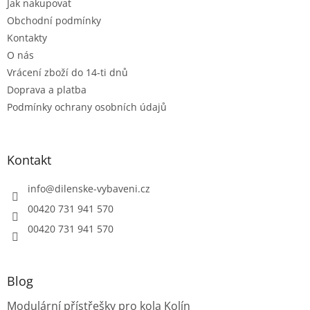
Jak nakupovat
í
p
r
Obchodní podmínky
v
Kontakty
k
O nás
y
Vrácení zboží do 14-ti dnů
v
ý
Doprava a platba
p
Podmínky ochrany osobních údajů
i
s
u
Kontakt
info
@
dilenske-vybaveni.cz
00420 731 941 570
00420 731 941 570
Blog
Modulární přístřešky pro kola Kolín