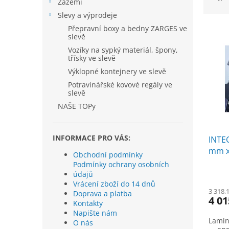
í
Zázemí
z
p
Slevy a výprodeje
e
a
V
n
Přepravní boxy a bedny ZARGES ve
n
slevě
ý
í
e
p
p
Vozíky na sypký materiál, špony,
l
třísky ve slevě
i
r
Výklopné kontejnery ve slevě
s
o
p
d
Potravinářské kovové regály ve
slevě
r
u
o
k
NAŠE TOPy
d
t
u
ů
INFORMACE PRO VÁS:
INTEC
k
mm x
t
Obchodní podmínky
3"
ů
Podmínky ochrany osobních
údajů
Vrácení zboží do 14 dnů
3 318,
Doprava a platba
4 01
Kontakty
Napište nám
Lamin
O nás