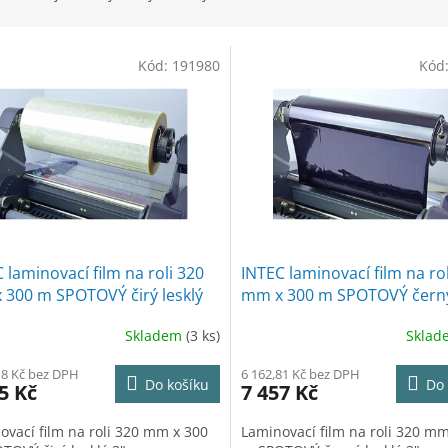
Kód:
191980
Kód
 laminovací film na roli 320
INTEC laminovací film na ro
 300 m SPOTOVÝ čirý lesklý
mm x 300 m SPOTOVÝ černý
3"
Skladem
(3 ks)
Skla
18 Kč bez DPH
6 162,81 Kč bez DPH
Do košíku
Do 
5 Kč
7 457 Kč
ovací film na roli 320 mm x 300
Laminovací film na roli 320 mm