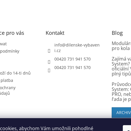
l
á
d
a
c
í
ce pro vás
Kontakt
Blog
p
r
Modulárn
ovat
info
@
dilenske-vybaven
pro kola
v
i.cz
 podmínky
k
Zajímá v
00420 731 941 570
y
System? 
v
00420 731 941 570
oficiáln
ý
oží do 14-ti dnů
plný tip
p
 platba
i
Průvodc
s
ochrany
System: 
u
údajů
PRO, ne
řada je 
ARCHIV
cookies, abychom Vám umožnili pohodlné