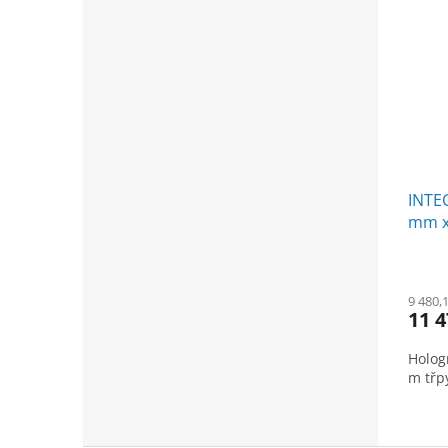
INTEC
mm x 
9 480,
11 4
Hologr
m třpy