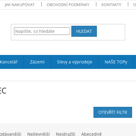
JAK NAKUPOVAT
OBCHODNÍ PODMÍNKY
KONTAKTY
O
HLEDAT
Kancelář
Zázemí
Slevy a výprodeje
NAŠE TOPy
EC
OTEVŘÍT FILTR
odávanější
Nejlevnější
Nejdražší
Abecedně