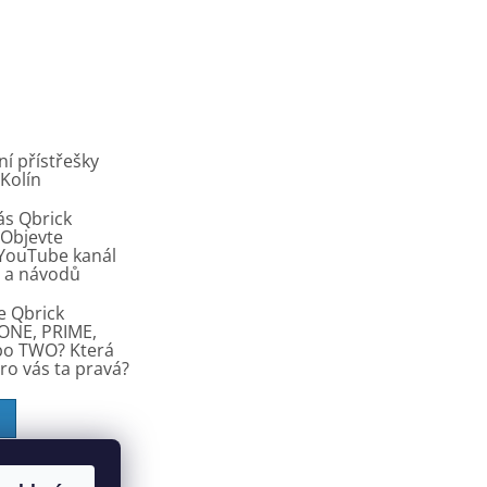
í přístřešky
 Kolín
ás Qbrick
Objevte
í YouTube kanál
ů a návodů
e Qbrick
ONE, PRIME,
bo TWO? Která
pro vás ta pravá?