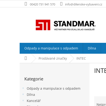
Přejít
00420 731 941 570
info@dilenske-vybaveni.cz
na
obsah
Odpady a manipulace s odpadem
Dílna
Domů
Prodávané značky
INTEC
P
INT
o
Přeskočit
s
Kategorie
kategorie
t
r
Odpady a manipulace s odpadem
a
Dílna
n
Ř
Kancelář
n
a
Nejpr