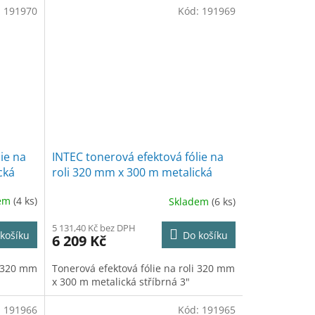
:
191970
Kód:
191969
ie na
INTEC tonerová efektová fólie na
cká
roli 320 mm x 300 m metalická
stříbrná 3"
dem
(4 ks)
Skladem
(6 ks)
5 131,40 Kč bez DPH
košíku
Do košíku
6 209 Kč
i 320 mm
Tonerová efektová fólie na roli 320 mm
x 300 m metalická stříbrná 3"
:
191966
Kód:
191965