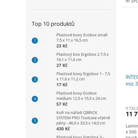
m SPO
Top 10 produktů
Plastové boxy Ecobox small
7,5 x 11 x 16,5 cm
23 Kč
Plastový box Ergobox 2 7,5 x
16,1 x 11,6 cm
27 Kč
Plastové boxy Ergobox 1 - 7,5
INTEC
x 11,6 x 11,2 cm
mic 
17 Kč
POTI
Plastové boxy Ecobox
3"
medium 12,5 x 15,5 x 24 cm
57 Kč
9 732,
Kufr na nářadí QBRICK
11 7
SYSTEM PRO Toolcase včetně
pěny - 46,0 x 33,5 x 14,0 cm
Lamin
430 Kč
x 500
Plastové boxy Ergobox 3 -
touch