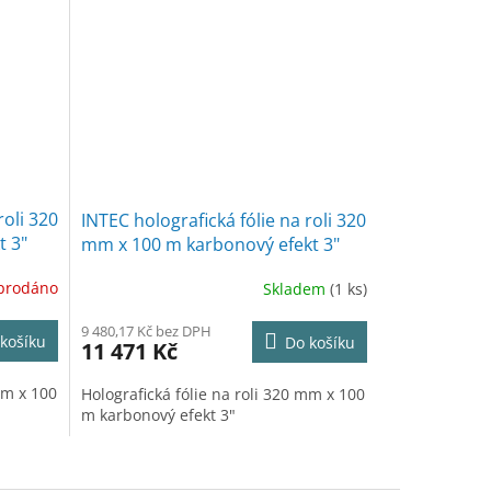
roli 320
INTEC holografická fólie na roli 320
t 3"
mm x 100 m karbonový efekt 3"
prodáno
Skladem
(1 ks)
9 480,17 Kč bez DPH
košíku
Do košíku
11 471 Kč
mm x 100
Holografická fólie na roli 320 mm x 100
m karbonový efekt 3"