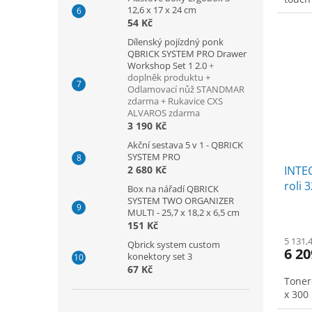
12,6 x 17 x 24 cm
54 Kč
Dílenský pojízdný ponk
QBRICK SYSTEM PRO Drawer
Workshop Set 1 2.0
+
doplněk produktu +
Odlamovací nůž STANDMAR
zdarma + Rukavice CXS
ALVAROS zdarma
3 190 Kč
Akční sestava 5 v 1 - QBRICK
SYSTEM PRO
2 680 Kč
INTEC
roli 
Box na nářadí QBRICK
červe
SYSTEM TWO ORGANIZER
MULTI - 25,7 x 18,2 x 6,5 cm
151 Kč
5 131,
Qbrick system custom
6 20
konektory set 3
67 Kč
Toner
x 300