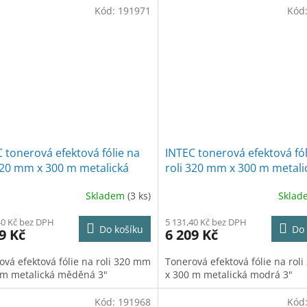
Kód:
191971
Kód
 tonerová efektová fólie na
INTEC tonerová efektová fól
320 mm x 300 m metalická
roli 320 mm x 300 m metali
ná 3"
modrá 3"
Skladem
(3 ks)
Skla
40 Kč bez DPH
5 131,40 Kč bez DPH
Do košíku
Do 
9 Kč
6 209 Kč
ová efektová fólie na roli 320 mm
Tonerová efektová fólie na rol
 m metalická měděná 3"
x 300 m metalická modrá 3"
Kód:
191968
Kód