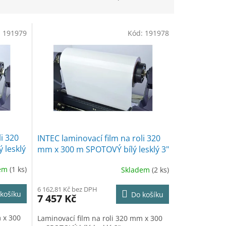
:
191979
Kód:
191978
li 320
INTEC laminovací film na roli 320
 lesklý
mm x 300 m SPOTOVÝ bílý lesklý 3"
dem
(1 ks)
Skladem
(2 ks)
6 162,81 Kč bez DPH
košíku
Do košíku
7 457 Kč
 x 300
Laminovací film na roli 320 mm x 300