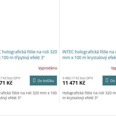
 holografická fólie na roli 320
INTEC holografická fólie na 
100 m třpytivý efekt 3"
mm x 100 m krystalový efek
Vyprodáno
Vy
17 Kč bez DPH
9 480,17 Kč bez DPH
Do košíku
Do 
71 Kč
11 471 Kč
afická fólie na roli 320 mm x 100
Holografická fólie na roli 320 
tivý efekt 3"
m krystalový efekt 3"
O
v