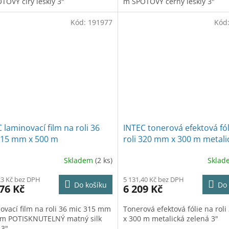
TOVÝ čirý lesklý 3"
m SPOTOVÝ černý lesklý 3"
Kód:
191977
Kód
 laminovací film na roli 36
INTEC tonerová efektová fól
315 mm x 500 m
roli 320 mm x 300 m metali
SKNUTELNÝ matný silk touch
zelená 3"
Skladem
(2 ks)
Skla
23 Kč bez DPH
5 131,40 Kč bez DPH
Do košíku
Do 
76 Kč
6 209 Kč
ovací film na roli 36 mic 315 mm
Tonerová efektová fólie na rol
 m POTISKNUTELNÝ matný silk
x 300 m metalická zelená 3"
 3"