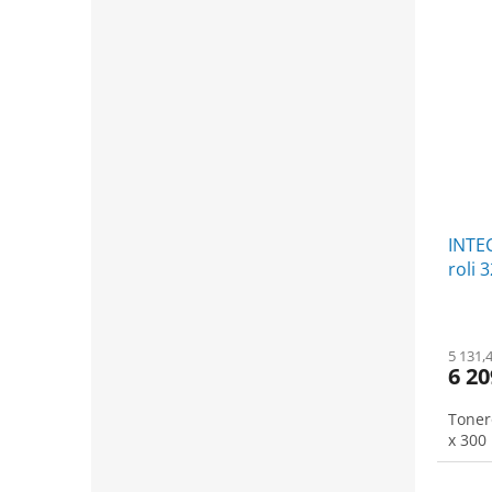
INTEC
roli 
mědě
5 131,
6 20
Toner
x 300