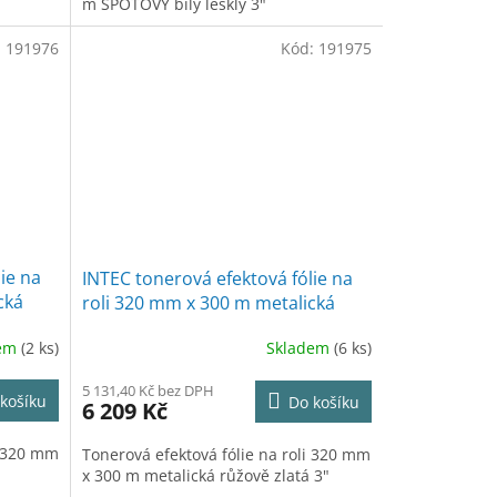
m SPOTOVÝ bílý lesklý 3"
:
191976
Kód:
191975
ie na
INTEC tonerová efektová fólie na
cká
roli 320 mm x 300 m metalická
růžově zlatá 3"
dem
(2 ks)
Skladem
(6 ks)
5 131,40 Kč bez DPH
košíku
Do košíku
6 209 Kč
i 320 mm
Tonerová efektová fólie na roli 320 mm
x 300 m metalická růžově zlatá 3"