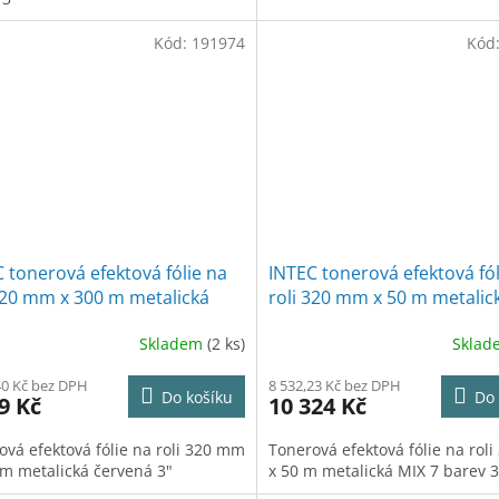
Kód:
191974
Kód
 tonerová efektová fólie na
INTEC tonerová efektová fól
320 mm x 300 m metalická
roli 320 mm x 50 m metalic
ná 3"
7 barev 3"
Skladem
(2 ks)
Skla
40 Kč bez DPH
8 532,23 Kč bez DPH
Do košíku
Do 
9 Kč
10 324 Kč
ová efektová fólie na roli 320 mm
Tonerová efektová fólie na rol
 m metalická červená 3"
x 50 m metalická MIX 7 barev 3