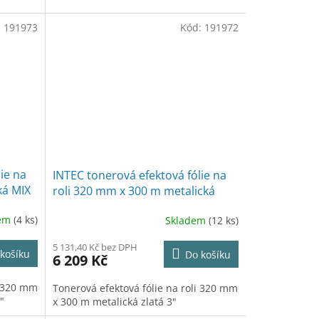
:
191973
Kód:
191972
ie na
INTEC tonerová efektová fólie na
ká MIX
roli 320 mm x 300 m metalická
zlatá 3"
dem
(4 ks)
Skladem
(12 ks)
5 131,40 Kč bez DPH
košíku
Do košíku
6 209 Kč
i 320 mm
Tonerová efektová fólie na roli 320 mm
"
x 300 m metalická zlatá 3"