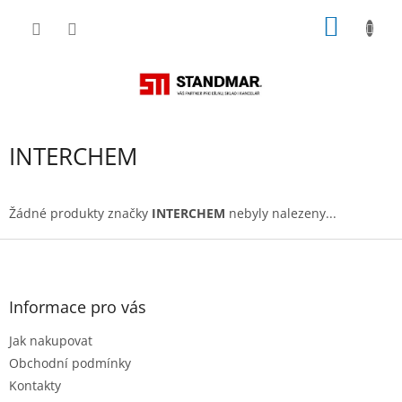
Přejít
NÁKUP
na
obsah
KOŠÍK
INTERCHEM
Žádné produkty značky
INTERCHEM
nebyly nalezeny...
Z
á
p
a
Informace pro vás
t
Jak nakupovat
í
Obchodní podmínky
Kontakty